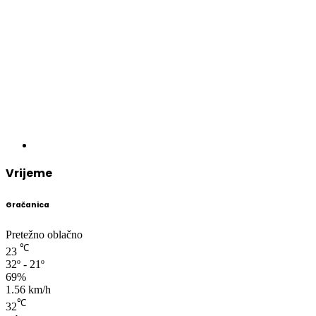
Vrijeme
Gračanica
Pretežno oblačno
℃
23
32º - 21º
69%
1.56 km/h
℃
32