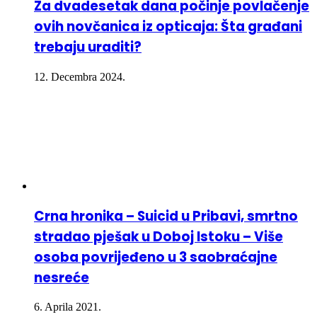
Za dvadesetak dana počinje povlačenje
ovih novčanica iz opticaja: Šta građani
trebaju uraditi?
12. Decembra 2024.
Crna hronika – Suicid u Pribavi, smrtno
stradao pješak u Doboj Istoku – Više
osoba povrijeđeno u 3 saobraćajne
nesreće
6. Aprila 2021.