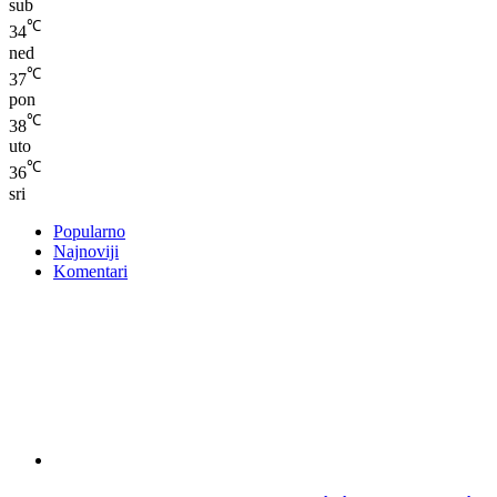
sub
℃
34
ned
℃
37
pon
℃
38
uto
℃
36
sri
Popularno
Najnoviji
Komentari