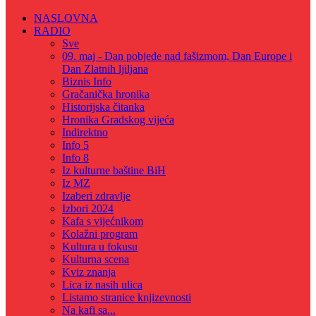
NASLOVNA
RADIO
Sve
09. maj - Dan pobjede nad fašizmom, Dan Europe i
Dan Zlatnih ljiljana
Biznis Info
Gračanička hronika
Historijska čitanka
Hronika Gradskog vijeća
Indirektno
Info 5
Info 8
Iz kulturne baštine BiH
Iz MZ
Izaberi zdravlje
Izbori 2024
Kafa s vijećnikom
Kolažni program
Kultura u fokusu
Kulturna scena
Kviz znanja
Lica iz nasih ulica
Listamo stranice knjizevnosti
Na kafi sa...