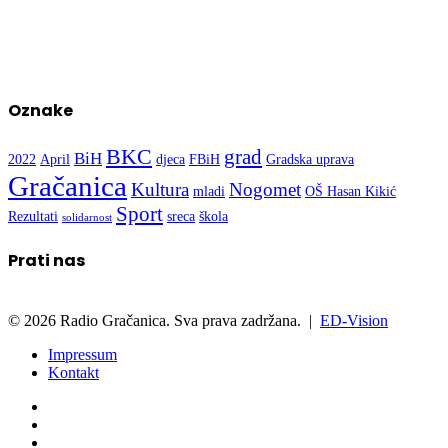
Oznake
BKC
grad
BiH
2022
April
djeca
FBiH
Gradska uprava
Gračanica
Kultura
Nogomet
mladi
OŠ Hasan Kikić
Sport
Rezultati
sreca
škola
solidarnost
Prati nas
© 2026 Radio Gračanica. Sva prava zadržana. |
ED-Vision
Impressum
Kontakt