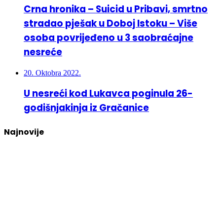
Crna hronika – Suicid u Pribavi, smrtno
stradao pješak u Doboj Istoku – Više
osoba povrijeđeno u 3 saobraćajne
nesreće
20. Oktobra 2022.
U nesreći kod Lukavca poginula 26-
godišnjakinja iz Gračanice
Najnovije