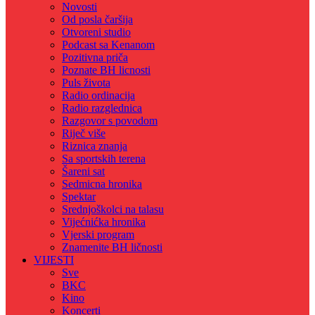
Novosti
Od posla čaršija
Otvoreni studio
Podcast sa Kenanom
Pozitivna priča
Poznate BH licnosti
Puls života
Radio ordinacija
Radio razglednica
Razgovor s povodom
Riječ više
Riznica znanja
Sa sportskih terena
Šareni sat
Sedmicna hronika
Spektar
Srednjoškolci na talasu
Vijećnićka hronika
Vjerski program
Znamenite BH ličnosti
VIJESTI
Sve
BKC
Kino
Koncerti