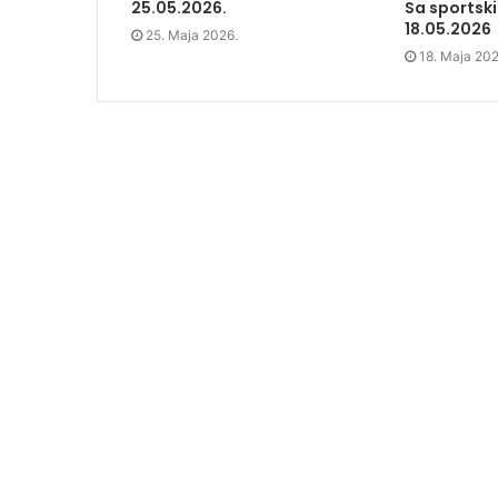
n
n
n
)
Sa sportski
25.05.2026.
n
e
n
18.05.2026
e
w
e
25. Maja 2026.
w
w
w
w
i
w
18. Maja 202
i
n
i
n
d
n
d
o
d
o
w
o
w
)
w
)
)