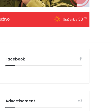
℃
33
 UŽIVO
Gračanica
Facebook
Advertisement