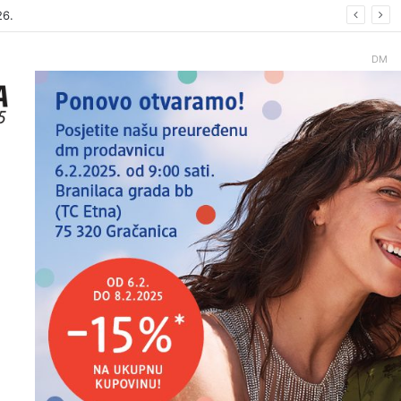
26
DM