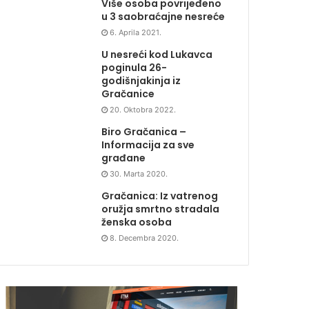
Više osoba povrijeđeno
u 3 saobraćajne nesreće
6. Aprila 2021.
U nesreći kod Lukavca
poginula 26-
godišnjakinja iz
Gračanice
20. Oktobra 2022.
Biro Gračanica –
Informacija za sve
građane
30. Marta 2020.
Gračanica: Iz vatrenog
oružja smrtno stradala
ženska osoba
8. Decembra 2020.