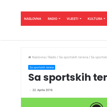
NASLOVNA
RADIO
VIJESTI
KULTURA
Naslovna
/
Radio
/
Sa sportskih terena
/
Sa sportsk
Sa sportskih terena
Sa sportskih te
22. Aprila 2019.