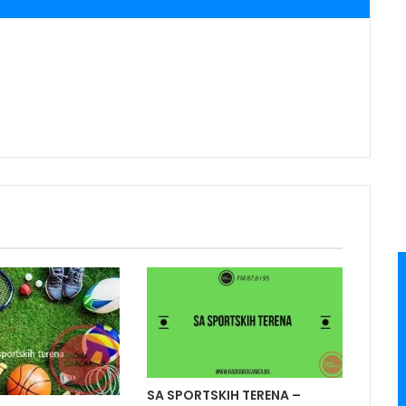
pojačavanje
ili
smanjivanje
tona.
SA SPORTSKIH TERENA –