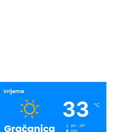
Vrijeme
33
℃
Gračanica
38º - 26º
28%