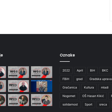
je
Oznake
2022
April
BiH
BKC
FBiH
grad
Gradska uprava
Gračanica
Kultura
mladi
Nogomet
OŠ Hasan Kikić
solidarnost
Sport
sreca