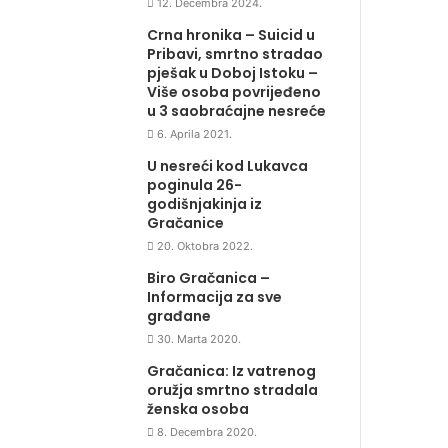
12. Decembra 2024.
Crna hronika – Suicid u
Pribavi, smrtno stradao
pješak u Doboj Istoku –
Više osoba povrijeđeno
u 3 saobraćajne nesreće
6. Aprila 2021.
U nesreći kod Lukavca
poginula 26-
godišnjakinja iz
Gračanice
20. Oktobra 2022.
Biro Gračanica –
Informacija za sve
građane
30. Marta 2020.
Gračanica: Iz vatrenog
oružja smrtno stradala
ženska osoba
8. Decembra 2020.