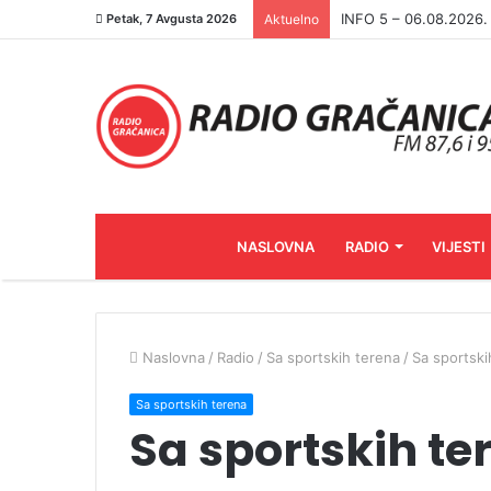
INFO 5 – 05.08.2026
Petak, 7 Avgusta 2026
Aktuelno
NASLOVNA
RADIO
VIJESTI
Naslovna
/
Radio
/
Sa sportskih terena
/
Sa sportski
Sa sportskih terena
Sa sportskih te