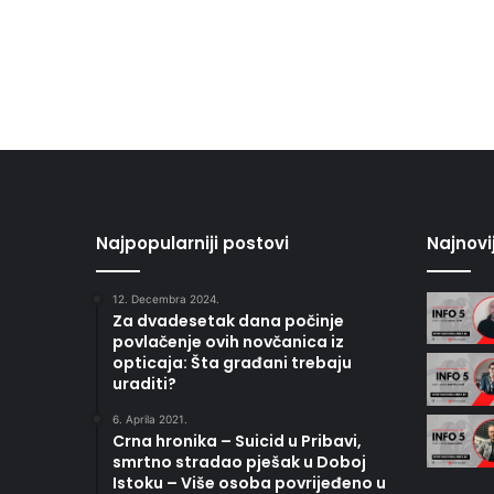
Najpopularniji postovi
Najnovi
12. Decembra 2024.
Za dvadesetak dana počinje
povlačenje ovih novčanica iz
opticaja: Šta građani trebaju
uraditi?
6. Aprila 2021.
Crna hronika – Suicid u Pribavi,
smrtno stradao pješak u Doboj
Istoku – Više osoba povrijeđeno u