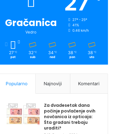
27
Gračanica
27º - 25º
41%
0.46 km/h
Vedro
27
32
34
38
38
℃
℃
℃
℃
℃
pet
sub
ned
pon
uto
Popularno
Najnoviji
Komentari
Za dvadesetak dana
počinje povlačenje ovih
novčanica iz opticaja:
Šta građani trebaju
uraditi?