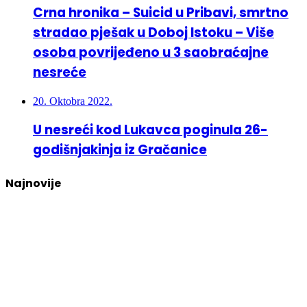
Crna hronika – Suicid u Pribavi, smrtno
stradao pješak u Doboj Istoku – Više
osoba povrijeđeno u 3 saobraćajne
nesreće
20. Oktobra 2022.
U nesreći kod Lukavca poginula 26-
godišnjakinja iz Gračanice
Najnovije