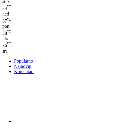
sub
℃
34
ned
℃
37
pon
℃
38
uto
℃
36
sri
Popularno
Najnoviji
Komentari