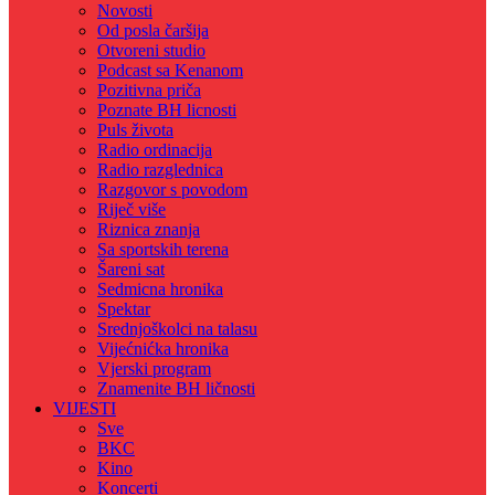
Novosti
Od posla čaršija
Otvoreni studio
Podcast sa Kenanom
Pozitivna priča
Poznate BH licnosti
Puls života
Radio ordinacija
Radio razglednica
Razgovor s povodom
Riječ više
Riznica znanja
Sa sportskih terena
Šareni sat
Sedmicna hronika
Spektar
Srednjoškolci na talasu
Vijećnićka hronika
Vjerski program
Znamenite BH ličnosti
VIJESTI
Sve
BKC
Kino
Koncerti