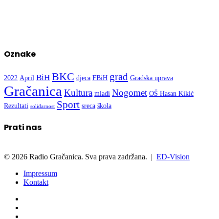
Oznake
BKC
grad
BiH
2022
April
djeca
FBiH
Gradska uprava
Gračanica
Kultura
Nogomet
mladi
OŠ Hasan Kikić
Sport
Rezultati
sreca
škola
solidarnost
Prati nas
© 2026 Radio Gračanica. Sva prava zadržana. |
ED-Vision
Impressum
Kontakt