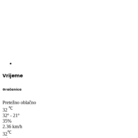
Vrijeme
Gračanica
Pretežno oblačno
℃
32
32º - 21º
35%
2.36 km/h
℃
32