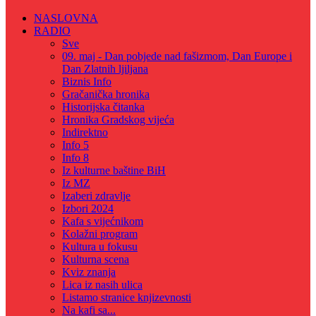
NASLOVNA
RADIO
Sve
09. maj - Dan pobjede nad fašizmom, Dan Europe i
Dan Zlatnih ljiljana
Biznis Info
Gračanička hronika
Historijska čitanka
Hronika Gradskog vijeća
Indirektno
Info 5
Info 8
Iz kulturne baštine BiH
Iz MZ
Izaberi zdravlje
Izbori 2024
Kafa s vijećnikom
Kolažni program
Kultura u fokusu
Kulturna scena
Kviz znanja
Lica iz nasih ulica
Listamo stranice knjizevnosti
Na kafi sa...