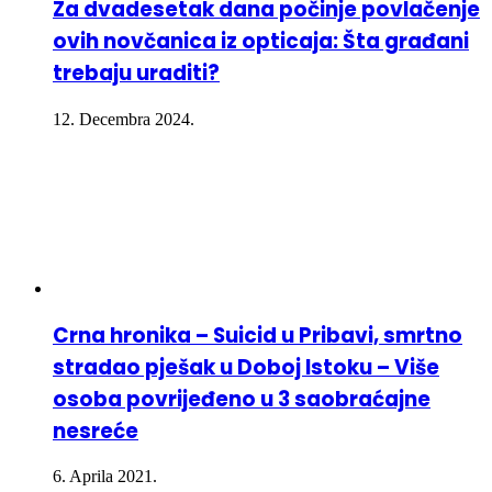
Za dvadesetak dana počinje povlačenje
ovih novčanica iz opticaja: Šta građani
trebaju uraditi?
12. Decembra 2024.
Crna hronika – Suicid u Pribavi, smrtno
stradao pješak u Doboj Istoku – Više
osoba povrijeđeno u 3 saobraćajne
nesreće
6. Aprila 2021.