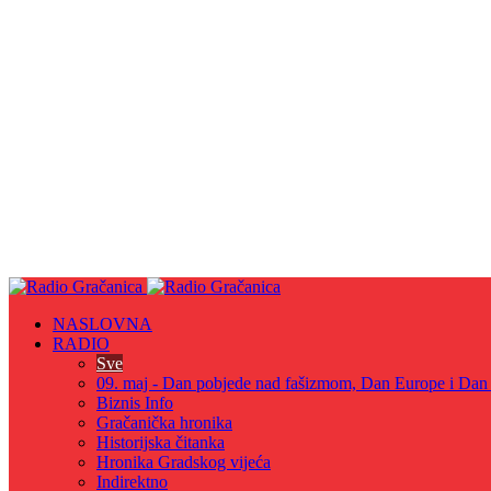
NASLOVNA
RADIO
Sve
09. maj - Dan pobjede nad fašizmom, Dan Europe i Dan Z
Biznis Info
Gračanička hronika
Historijska čitanka
Hronika Gradskog vijeća
Indirektno