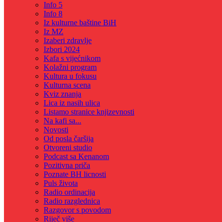
Info 5
Info 8
Iz kulturne baštine BiH
Iz MZ
Izaberi zdravlje
Izbori 2024
Kafa s vijećnikom
Kolažni program
Kultura u fokusu
Kulturna scena
Kviz znanja
Lica iz nasih ulica
Listamo stranice knjizevnosti
Na kafi sa...
Novosti
Od posla čaršija
Otvoreni studio
Podcast sa Kenanom
Pozitivna priča
Poznate BH licnosti
Puls života
Radio ordinacija
Radio razglednica
Razgovor s povodom
Riječ više