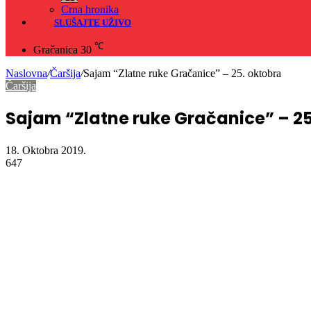
Crna hronika
SLUŠAJTE UŽIVO
℃
Gračanica
30
Naslovna
/
Čaršija
/
Sajam “Zlatne ruke Gračanice” – 25. oktobra
Čaršija
Sajam “Zlatne ruke Gračanice” – 25
18. Oktobra 2019.
647