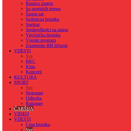
Riznica znanja
Sa sportskih terena
Šareni sat
Sedmicna hronika
Spektar
Srednjoškolci na talasu
Vijećnićka hronika
Vjerski program
Znamenite BH ličnosti
VIJESTI
Sve
BKC
Kino
Koncerti
KULTURA
SPORT
Sve
Nogomet
Odbojka
Rukomet
ČARŠIJA
VIDEO
VIJESTI
Crna hronika
Sve