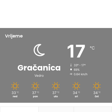
Vrijeme
17
℃
Gračanica
33º - 17º
69%
0.64 km/h
Vedro
33
37
37
34
34
℃
℃
℃
℃
℃
ned
pon
uto
sri
čet