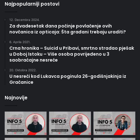
Najpopularniji postovi
12. Decembra 2024.
Za dvadesetak dana počinje povlačenje ovih
novčanica iz opticaja: Šta građani trebaju uraditi?
6. Aprila 2021.
Crna hronika – Suicid u Pribavi, smrtno stradao pješak
u Doboj Istoku – Više osoba povrijeđeno u 3
saobraćajne nesreće
20. Oktobra 2022.
U nesreći kod Lukavca poginula 26-godišnjakinja iz
Gračanice
Najnovije