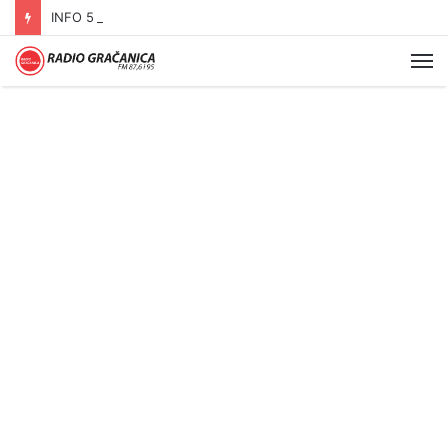
INFO 5 – 06.08.2026.
Me