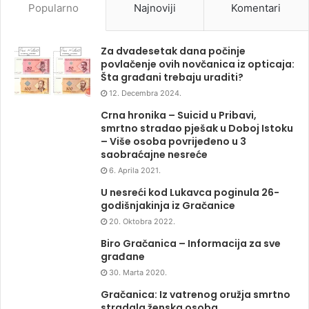
Popularno
Najnoviji
Komentari
Za dvadesetak dana počinje
povlačenje ovih novčanica iz opticaja:
Šta građani trebaju uraditi?
12. Decembra 2024.
Crna hronika – Suicid u Pribavi,
smrtno stradao pješak u Doboj Istoku
– Više osoba povrijeđeno u 3
saobraćajne nesreće
6. Aprila 2021.
U nesreći kod Lukavca poginula 26-
godišnjakinja iz Gračanice
20. Oktobra 2022.
Biro Gračanica – Informacija za sve
građane
30. Marta 2020.
Gračanica: Iz vatrenog oružja smrtno
stradala ženska osoba