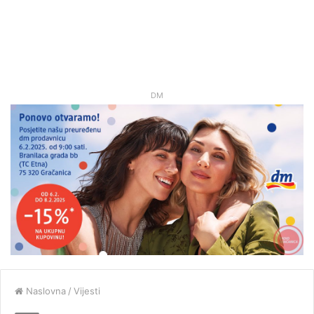
DM
Naslovna
/
Vijesti