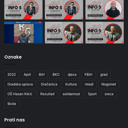
Oznake
2022
April
BiH
BKC
djeca
FBiH
grad
Gradska uprava
Gračanica
Kultura
mladi
Nogomet
OŠ Hasan Kikić
Rezultati
solidarnost
Sport
sreca
škola
Prati nas