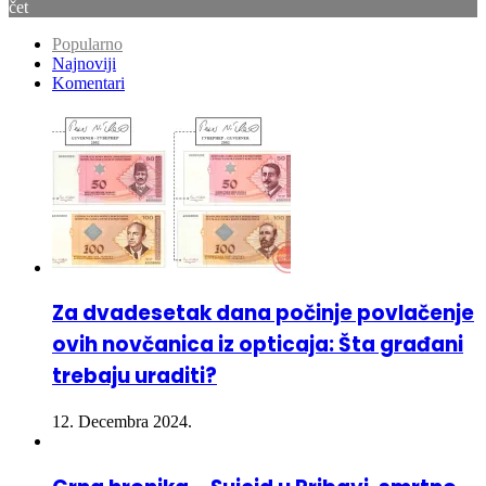
Popularno
Najnoviji
Komentari
Za dvadesetak dana počinje povlačenje
ovih novčanica iz opticaja: Šta građani
trebaju uraditi?
12. Decembra 2024.
Crna hronika – Suicid u Pribavi, smrtno
stradao pješak u Doboj Istoku – Više