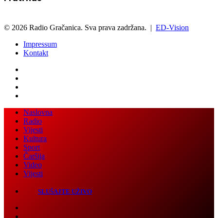
© 2026 Radio Gračanica. Sva prava zadržana. |
ED-Vision
Impressum
Kontakt
Facebook
Twitter
LinkedIn
WhatsApp
Viber
Back
Close
Naslovna
to
Radio
top
Vijesti
button
Kultura
Sport
Čaršija
Video
Vijesti
SLUŠAJTE UŽIVO