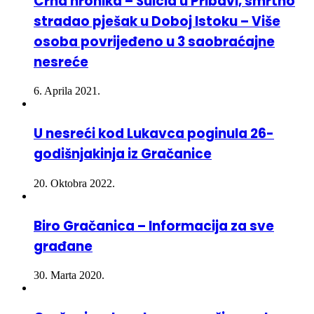
osoba povrijeđeno u 3 saobraćajne
nesreće
6. Aprila 2021.
U nesreći kod Lukavca poginula 26-
godišnjakinja iz Gračanice
20. Oktobra 2022.
Biro Gračanica – Informacija za sve
građane
30. Marta 2020.
Gračanica: Iz vatrenog oružja smrtno