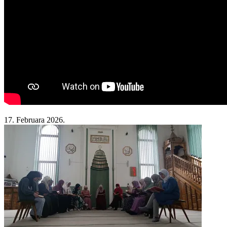
Prilog FTV- MREŽA: Čija dijagnoza ne dotiče
sistem zdravstvene zaštite?
17. Februara 2026.