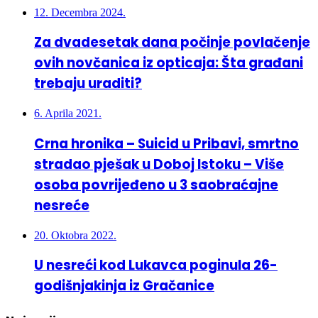
Za dvadesetak dana počinje povlačenje
ovih novčanica iz opticaja: Šta građani
trebaju uraditi?
6. Aprila 2021.
Crna hronika – Suicid u Pribavi, smrtno
stradao pješak u Doboj Istoku – Više
osoba povrijeđeno u 3 saobraćajne
nesreće
20. Oktobra 2022.
U nesreći kod Lukavca poginula 26-
godišnjakinja iz Gračanice
Najnovije