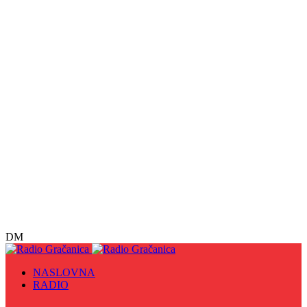
DM
NASLOVNA
RADIO
Sve
09. maj - Dan pobjede nad fašizmom, Dan Europe i
Dan Zlatnih ljiljana