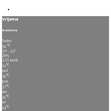
Vrijeme
Gračanica
Vedro
℃
30
33º - 22º
29%
3.55 km/h
℃
33
ned
℃
36
pon
℃
37
uto
℃
35
sri
℃
34
čet