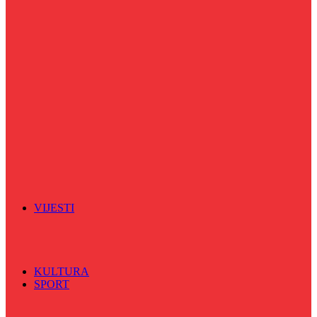
Puls života
Radio ordinacija
Radio razglednica
Razgovor s povodom
Riječ više
Riznica znanja
Sa sportskih terena
Šareni sat
Sedmicna hronika
Spektar
Srednjoškolci na talasu
Vijećnićka hronika
Vjerski program
Znamenite BH ličnosti
VIJESTI
Sve
BKC
Kino
Koncerti
KULTURA
SPORT
Sve
Nogomet
Odbojka
Rukomet