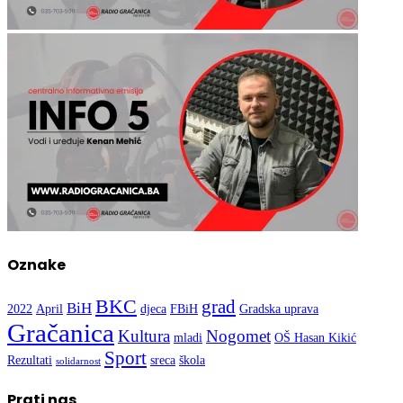
Oznake
BKC
grad
BiH
2022
April
djeca
FBiH
Gradska uprava
Gračanica
Kultura
Nogomet
mladi
OŠ Hasan Kikić
Sport
Rezultati
sreca
škola
solidarnost
Prati nas