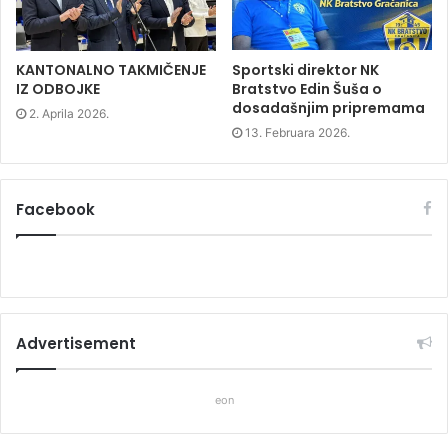
w
)
w
)
)
KANTONALNO TAKMIČENJE
Sportski direktor NK
IZ ODBOJKE
Bratstvo Edin Šuša o
dosadašnjim pripremama
2. Aprila 2026.
13. Februara 2026.
Facebook
Advertisement
eon