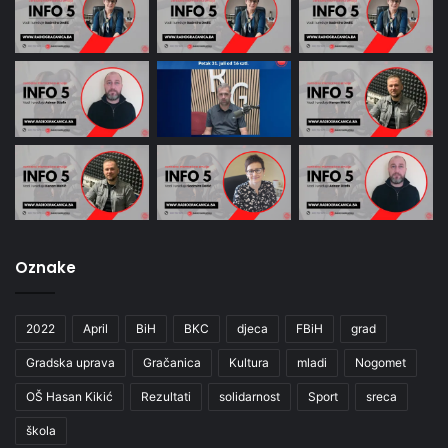
Oznake
2022
April
BiH
BKC
djeca
FBiH
grad
Gradska uprava
Gračanica
Kultura
mladi
Nogomet
OŠ Hasan Kikić
Rezultati
solidarnost
Sport
sreca
škola