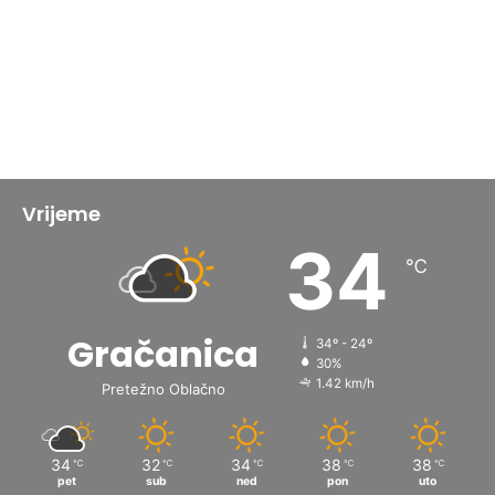
Vrijeme
34
℃
Gračanica
34º - 24º
30%
1.42 km/h
Pretežno Oblačno
34
32
34
38
38
℃
℃
℃
℃
℃
pet
sub
ned
pon
uto