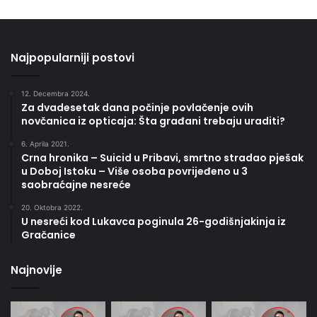
Najpopularniji postovi
12. Decembra 2024.
Za dvadesetak dana počinje povlačenje ovih
novčanica iz opticaja: Šta građani trebaju uraditi?
6. Aprila 2021.
Crna hronika – Suicid u Pribavi, smrtno stradao pješak
u Doboj Istoku – Više osoba povrijeđeno u 3
saobraćajne nesreće
20. Oktobra 2022.
U nesreći kod Lukavca poginula 26-godišnjakinja iz
Gračanice
Najnovije