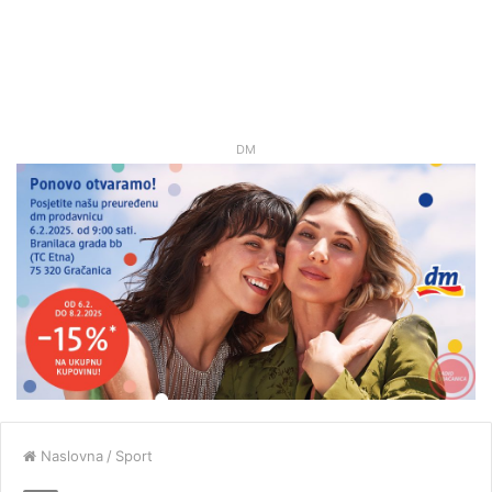
DM
Naslovna
/
Sport