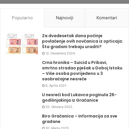
Popularno
Najnoviji
Komentari
Za dvadesetak dana počinje
povlačenje ovih novčanica iz opticaja:
Šta građani trebaju uraditi?
12. Decembra 2024.
Crna hronika – Suicid u Pribavi,
smrtno stradao pješak u Doboj Istoku
– Više osoba povrijeđeno u 3
saobraćajne nesreće
6. Aprila 2021.
U nesreći kod Lukavca poginula 26-
godišnjakinja iz Gračanice
20. Oktobra 2022.
Biro Gračanica – Informacija za sve
građane
30. Marta 2020.