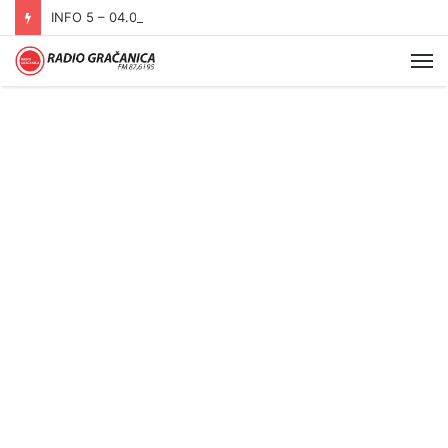
INFO 5 – 04.08.2026.
Me