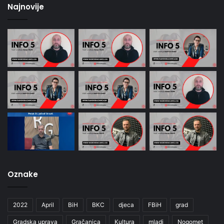
Najnovije
Oznake
2022
April
BiH
BKC
djeca
FBiH
grad
Gradska uprava
Gračanica
Kultura
mladi
Nogomet