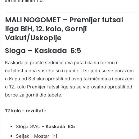
sa minimalnih 1:0.
MALI NOGOMET – Premijer futsal
liga BiH, 12. kolo, Gornji
Vakuf/Uskoplje
Sloga – Kaskada 6:5
Kaskada je prošle sedmice dva puta bila na terenu i
nažalost u oba susreta su izgubili. U srijedu su se porazom
u Kupu od Seljaka oprostili od ovog takmičenja a i porazom
u 12. kolu Premijer futsal lige su se vjerovatno oprostili od
borbe za gornji dio tabele.
12 kolo – rezultati:
Sloga GV/U –
Kaskada 6:5
Seljak – Mostar 1:1