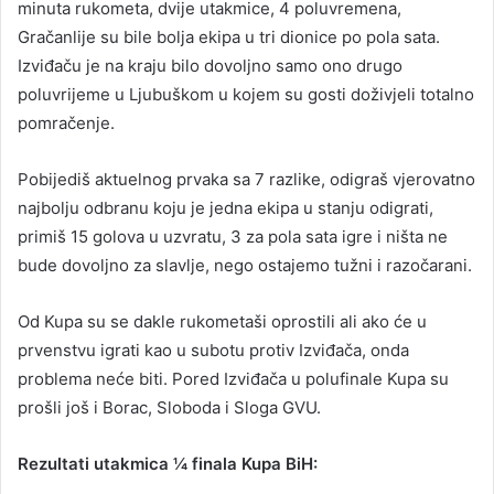
minuta rukometa, dvije utakmice, 4 poluvremena,
Gračanlije su bile bolja ekipa u tri dionice po pola sata.
Izviđaču je na kraju bilo dovoljno samo ono drugo
poluvrijeme u Ljubuškom u kojem su gosti doživjeli totalno
pomračenje.
Pobijediš aktuelnog prvaka sa 7 razlike, odigraš vjerovatno
najbolju odbranu koju je jedna ekipa u stanju odigrati,
primiš 15 golova u uzvratu, 3 za pola sata igre i ništa ne
bude dovoljno za slavlje, nego ostajemo tužni i razočarani.
Od Kupa su se dakle rukometaši oprostili ali ako će u
prvenstvu igrati kao u subotu protiv Izviđača, onda
problema neće biti. Pored Izviđača u polufinale Kupa su
prošli još i Borac, Sloboda i Sloga GVU.
Rezultati utakmica ¼ finala Kupa BiH: