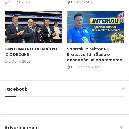
n
n
n
)
4. Juna 2026.
18. Aprila 2026.
n
e
n
e
w
e
w
w
w
w
i
w
i
n
i
n
d
n
d
o
d
o
w
o
w
)
w
)
)
KANTONALNO TAKMIČENJE
Sportski direktor NK
IZ ODBOJKE
Bratstvo Edin Šuša o
dosadašnjim pripremama
2. Aprila 2026.
13. Februara 2026.
Facebook
Advertisement