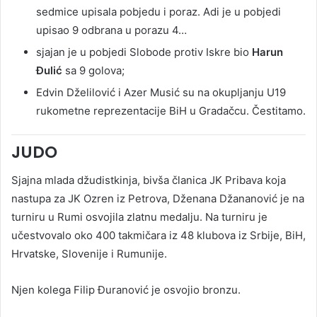
sedmice upisala pobjedu i poraz. Adi je u pobjedi
upisao 9 odbrana u porazu 4…
sjajan je u pobjedi Slobode protiv Iskre bio
Harun
Đulić
sa 9 golova;
Edvin Dželilović i Azer Musić su na okupljanju U19
rukometne reprezentacije BiH u Gradačcu. Čestitamo.
JUDO
Sjajna mlada džudistkinja, bivša članica JK Pribava koja
nastupa za JK Ozren iz Petrova, Dženana Džananović je na
turniru u Rumi osvojila zlatnu medalju. Na turniru je
učestvovalo oko 400 takmičara iz 48 klubova iz Srbije, BiH,
Hrvatske, Slovenije i Rumunije.
Njen kolega Filip Đuranović je osvojio bronzu.