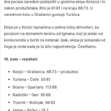
dva poraza zaredom pobijedili u gostima ekipu Konjica i to
nakon produžetaka. Bilo je 61:61 i na kraju 68:73. U
narednom kolu u Gračanici gostuje Turbina.
Ekipa je u Konjic ispraćena u jednoj lošoj atmosferi, sa
porazom na domaćem terenu od Igmana, koji je jedan od
konkurenata u borbi za ostanak. Ipak, ekipa je pokazala od
čega je onda kada je to bilo najpotrebnije. Čestitamo.
16. kolo – rezultati:
Konjic – Gračanica 68:73 – produžeci
Turbina – Čelik 55:81
Bosna – Spartans 113:68
Radnički – Gen 95:88
Travnik – Bošnjak 66:62
Igman – Brčko – 18.2.