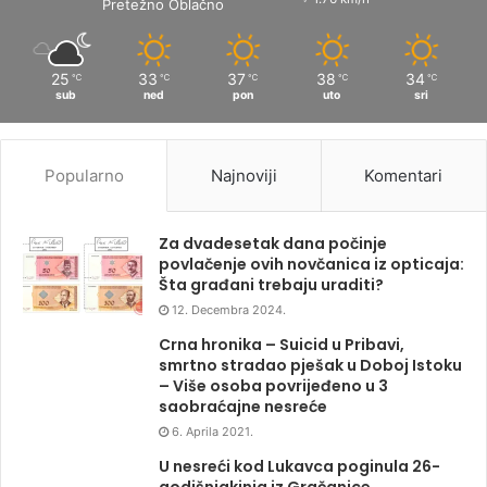
Pretežno Oblačno
25
33
37
38
34
℃
℃
℃
℃
℃
sub
ned
pon
uto
sri
Popularno
Najnoviji
Komentari
Za dvadesetak dana počinje
povlačenje ovih novčanica iz opticaja:
Šta građani trebaju uraditi?
12. Decembra 2024.
Crna hronika – Suicid u Pribavi,
smrtno stradao pješak u Doboj Istoku
– Više osoba povrijeđeno u 3
saobraćajne nesreće
6. Aprila 2021.
U nesreći kod Lukavca poginula 26-
godišnjakinja iz Gračanice