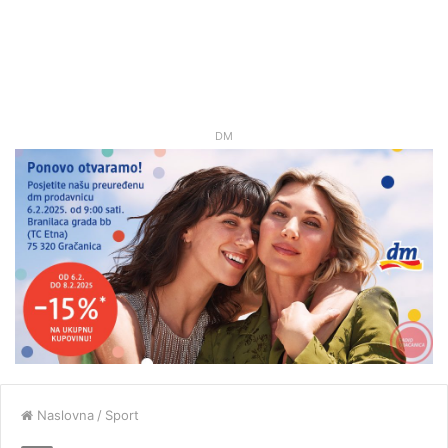
DM
Naslovna
/
Sport