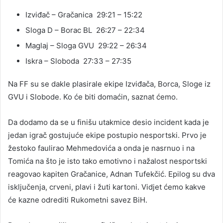
Izviđač – Gračanica 29:21 – 15:22
Sloga D – Borac BL 26:27 – 22:34
Maglaj – Sloga GVU 29:22 – 26:34
Iskra – Sloboda 27:33 – 27:35
Na FF su se dakle plasirale ekipe Izviđača, Borca, Sloge iz
GVU i Slobode. Ko će biti domaćin, saznat ćemo.
Da dodamo da se u finišu utakmice desio incident kada je
jedan igrač gostujuće ekipe postupio nesportski. Prvo je
žestoko faulirao Mehmedovića a onda je nasrnuo i na
Tomića na što je isto tako emotivno i nažalost nesportski
reagovao kapiten Gračanice, Adnan Tufekčić. Epilog su dva
isključenja, crveni, plavi i žuti kartoni. Vidjet ćemo kakve
će kazne odrediti Rukometni savez BiH.