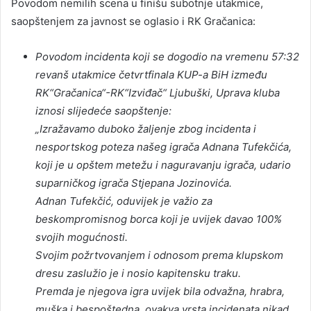
Povodom nemilih scena u finišu subotnje utakmice,
saopštenjem za javnost se oglasio i RK Gračanica:
Povodom incidenta koji se dogodio na vremenu 57:32
revanš utakmice četvrtfinala KUP-a BiH između
RK“Gračanica“-RK“Izviđač“ Ljubuški, Uprava kluba
iznosi slijedeće saopštenje:
„Izražavamo duboko žaljenje zbog incidenta i
nesportskog poteza našeg igrača Adnana Tufekčića,
koji je u opštem metežu i naguravanju igrača, udario
suparničkog igrača Stjepana Jozinovića.
Adnan Tufekčić, oduvijek je važio za
beskompromisnog borca koji je uvijek davao 100%
svojih mogućnosti.
Svojim požrtvovanjem i odnosom prema klupskom
dresu zaslužio je i nosio kapitensku traku.
Premda je njegova igra uvijek bila odvažna, hrabra,
muška i bespoštedna, ovakva vrsta incidenata nikad