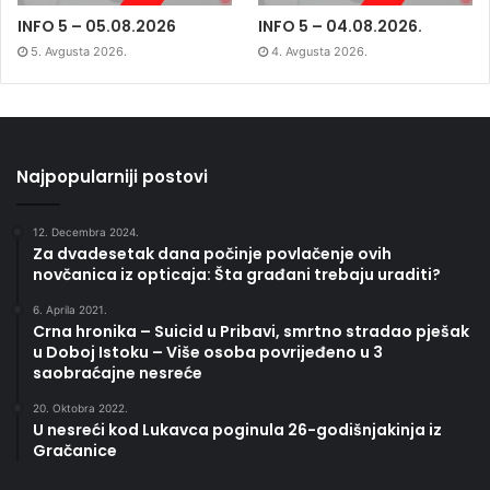
INFO 5 – 05.08.2026
INFO 5 – 04.08.2026.
5. Avgusta 2026.
4. Avgusta 2026.
Najpopularniji postovi
12. Decembra 2024.
Za dvadesetak dana počinje povlačenje ovih
novčanica iz opticaja: Šta građani trebaju uraditi?
6. Aprila 2021.
Crna hronika – Suicid u Pribavi, smrtno stradao pješak
u Doboj Istoku – Više osoba povrijeđeno u 3
saobraćajne nesreće
20. Oktobra 2022.
U nesreći kod Lukavca poginula 26-godišnjakinja iz
Gračanice