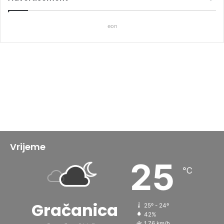
eon
Vrijeme
25
℃
Gračanica
25º - 24º
42%
1.76 km/h