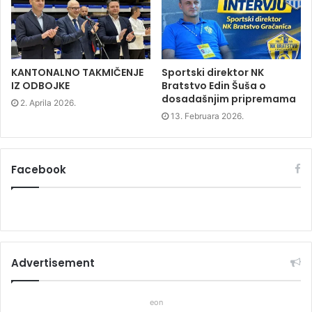
n
d
n
d
o
d
o
w
o
w
)
w
)
)
KANTONALNO TAKMIČENJE
Sportski direktor NK
IZ ODBOJKE
Bratstvo Edin Šuša o
dosadašnjim pripremama
2. Aprila 2026.
13. Februara 2026.
Facebook
Advertisement
eon