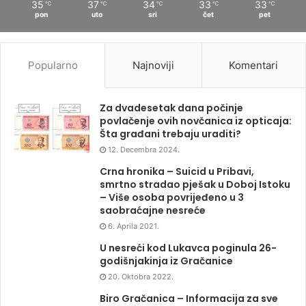
35
37
34
33
33
℃
℃
℃
℃
℃
pon
uto
sri
čet
pet
Popularno
Najnoviji
Komentari
Za dvadesetak dana počinje
povlačenje ovih novčanica iz opticaja:
Šta građani trebaju uraditi?
12. Decembra 2024.
Crna hronika – Suicid u Pribavi,
smrtno stradao pješak u Doboj Istoku
– Više osoba povrijeđeno u 3
saobraćajne nesreće
6. Aprila 2021.
U nesreći kod Lukavca poginula 26-
godišnjakinja iz Gračanice
20. Oktobra 2022.
Biro Gračanica – Informacija za sve