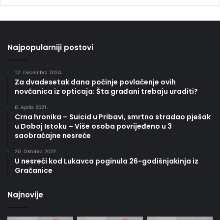
Najpopularniji postovi
12. Decembra 2024.
Za dvadesetak dana počinje povlačenje ovih
novčanica iz opticaja: Šta građani trebaju uraditi?
6. Aprila 2021.
Crna hronika – Suicid u Pribavi, smrtno stradao pješak
u Doboj Istoku – Više osoba povrijeđeno u 3
saobraćajne nesreće
20. Oktobra 2022.
U nesreći kod Lukavca poginula 26-godišnjakinja iz
Gračanice
Najnovije