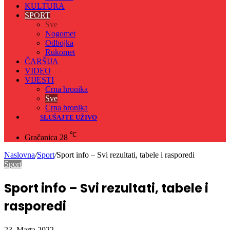
KULTURA
SPORT
Sve
Nogomet
Odbojka
Rukomet
ČARŠIJA
VIDEO
VIJESTI
Crna hronika
Sve
Crna hronika
SLUŠAJTE UŽIVO
℃
Gračanica
28
Naslovna
/
Sport
/
Sport info – Svi rezultati, tabele i rasporedi
Sport
Sport info – Svi rezultati, tabele i
rasporedi
23. Marta 2022.