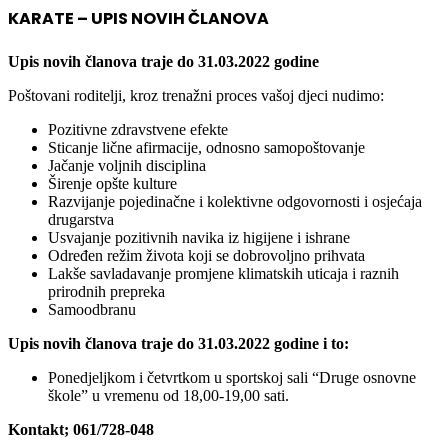
KARATE – UPIS NOVIH ČLANOVA
Upis novih članova traje do 31.03.2022 godine
Poštovani roditelji, kroz trenažni proces vašoj djeci nudimo:
Pozitivne zdravstvene efekte
Sticanje lične afirmacije, odnosno samopoštovanje
Jačanje voljnih disciplina
Širenje opšte kulture
Razvijanje pojedinačne i kolektivne odgovornosti i osjećaja
drugarstva
Usvajanje pozitivnih navika iz higijene i ishrane
Određen režim života koji se dobrovoljno prihvata
Lakše savladavanje promjene klimatskih uticaja i raznih
prirodnih prepreka
Samoodbranu
Upis novih članova traje do 31.03.2022 godine i to:
Ponedjeljkom i četvrtkom u sportskoj sali “Druge osnovne
škole” u vremenu od 18,00-19,00 sati.
Kontakt; 061/728-048