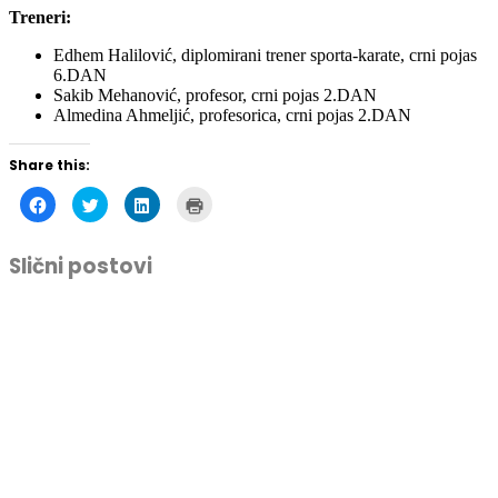
Treneri:
Edhem Halilović, diplomirani trener sporta-karate, crni pojas
6.DAN
Sakib Mehanović, profesor, crni pojas 2.DAN
Almedina Ahmeljić, profesorica, crni pojas 2.DAN
Share this:
Click
Click
Click
Click
to
to
to
to
share
share
share
print
on
on
on
(Opens
Facebook
Twitter
LinkedIn
in
Slični postovi
(Opens
(Opens
(Opens
new
in
in
in
window)
new
new
new
window)
window)
window)