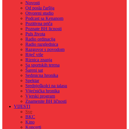
Novosti
Od posla čaršija
Otvoreni studio
Podcast sa Kenanom
Pozitivna priča
Poznate BH licnosti
Puls života
Radio ordinacija
Radio razglednica
Razgovor s povodom
Riječ više
Riznica znanja
Sa sportskih terena
Šareni sat
Sedmicna hronika
Spektar
Srednjoškolci na talasu
Vijećnićka hronika
Vjerski program
Znamenite BH ličnosti
VIJESTI
Sve
BKC
Kino
Koncerti