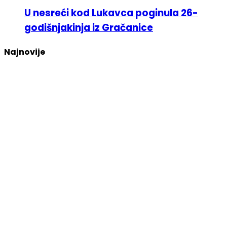
U nesreći kod Lukavca poginula 26-
godišnjakinja iz Gračanice
Najnovije