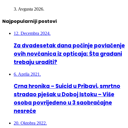
3. Avgusta 2026.
Najpopularniji postovi
12. Decembra 2024.
Za dvadesetak dana počinje povlačenje
ovih novčanica iz opticaja: Šta građani
trebaju uraditi?
6. Aprila 2021.
Crna hronika – Suicid u Pribavi, smrtno
stradao pješak u Doboj Istoku – Više
osoba povrijeđeno u 3 saobraćajne
nesreće
20. Oktobra 2022.