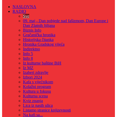
NASLOVNA
RADIO
Sve
09. maj - Dan pobjede nad fašizmom, Dan Europe i
Dan Zlatnih ljiljana
Biznis Info
Gračanička hronika
Historijska čitanka
Hronika Gradskog vijeća
Indirektno
Info 5
Info 8
Iz kulturne baštine BiH
Iz MZ
Izaberi zdravlje
Izbori 2024
Kafa s vijećnikom
Kolažni program
Kultura u fokusu
Kulturna scena
Kviz znanja
Lica iz nasih ulica
Listamo stranice knjizevnosti
Na kafi sa...