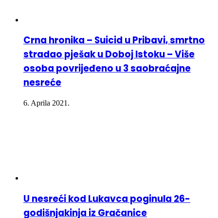
Crna hronika – Suicid u Pribavi, smrtno
stradao pješak u Doboj Istoku – Više
osoba povrijeđeno u 3 saobraćajne
nesreće
6. Aprila 2021.
U nesreći kod Lukavca poginula 26-
godišnjakinja iz Gračanice