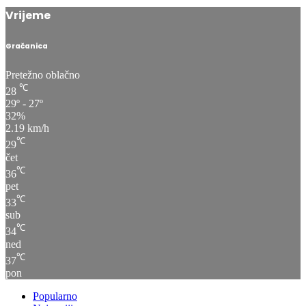
Vrijeme
Gračanica
Pretežno oblačno
℃
28
29º - 27º
32%
2.19 km/h
℃
29
čet
℃
36
pet
℃
33
sub
℃
34
ned
℃
37
pon
Popularno