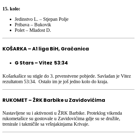
15. kolo:
Jedinstvo L. – Stjepan Polje
Pribava – Bukovik
Polet – Mladost D.
KOŠARKA – A1 liga BiH, Gračanica
G Stars – Vitez 53:34
Košarkašice su stigle do 3. prvenstvene pobjede. Savladan je Vitez
rezultatom 53:34. Ostalo im je još jedno kolo do kraja.
RUKOMET – ŽRK Barbike u Zavidovićima
Nastavljene su i aktivnosti u ŽRK Barbike. Proteklog vikenda
rukometašice su gostovale u Zavidovićima gdje su se družile,
trenirale i takmičile sa vršnjakinjama Krivaje.