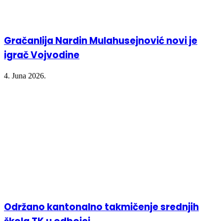
Gračanlija Nardin Mulahusejnović novi je
igrač Vojvodine
4. Juna 2026.
Održano kantonalno takmičenje srednjih