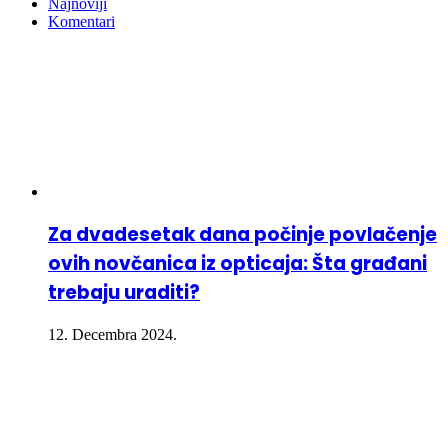
Najnoviji
Komentari
Za dvadesetak dana počinje povlačenje
ovih novčanica iz opticaja: Šta građani
trebaju uraditi?
12. Decembra 2024.