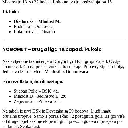
Mladost je 13. sa 22 boda a Lokomotiva je predzadnja sa 15.
19. kolo:
Dizdaruša – Mladost M.
Radnički – Orahovica
Lokomotiva – Dinamo
NOGOMET – Druga liga TK Zapad, 14. kolo
Nastavljeno je takmičenje u Drugoj ligi TK u grupi Zapad. Ovdje
imamo čak 4 naša predstavnika a to su ekipe Pribave, Stjepan Polja,
Jedinstva iz Lukavice i Mladosti iz Doborovaca.
Evo rezultata njihovih nastupa:
Stjepan Polje – BSK 4:1
Mladost D – Jedinstvo L 2:0
Željezničar – Pribava 2:1
Na tabeli je prvi DSk iz Devetaka sa 39 bodova. Ljudi imaju
brutalne brojeve. Samo 1 poraz i čak 72 postignuta gola, 31 gol više
od druge najefikasnije ekipe u ligi ili preko 5 golova u prosjeku po
utakmici. Svaka čast.