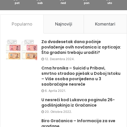
pet
sub
ned
pon
uto
Popularno
Najnoviji
Komentari
Za dvadesetak dana počinje
povlačenje ovih novčanica iz opticaja:
Šta građani trebaju uraditi?
12. Decembra 2024.
Crna hronika – Suicid u Pribavi,
smrtno stradao pješak u Doboj Istoku
– Više osoba povrijeđeno u 3
saobraćajne nesreće
6. Aprila 2021.
U nesreći kod Lukavca poginula 26-
godišnjakinja iz Gračanice
20. Oktobra 2022.
Biro Gračanica – Informacija za sve
građane