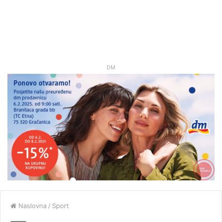
DM
Naslovna
/
Sport