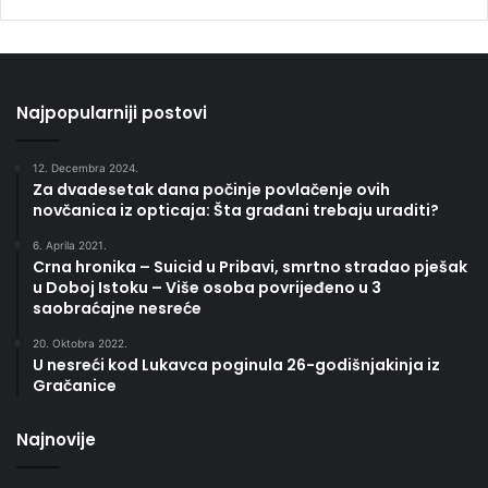
Najpopularniji postovi
12. Decembra 2024.
Za dvadesetak dana počinje povlačenje ovih
novčanica iz opticaja: Šta građani trebaju uraditi?
6. Aprila 2021.
Crna hronika – Suicid u Pribavi, smrtno stradao pješak
u Doboj Istoku – Više osoba povrijeđeno u 3
saobraćajne nesreće
20. Oktobra 2022.
U nesreći kod Lukavca poginula 26-godišnjakinja iz
Gračanice
Najnovije