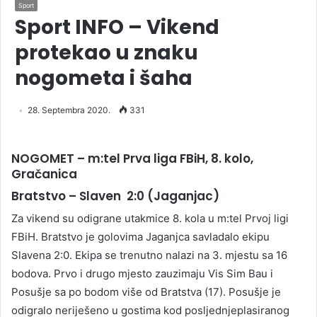
Sport
Sport INFO – Vikend
protekao u znaku
nogometa i šaha
28. Septembra 2020.
331
NOGOMET – m:tel Prva liga FBiH, 8. kolo,
Gračanica
Bratstvo – Slaven 2:0 (Jaganjac)
Za vikend su odigrane utakmice 8. kola u m:tel Prvoj ligi
FBiH. Bratstvo je golovima Jaganjca savladalo ekipu
Slavena 2:0. Ekipa se trenutno nalazi na 3. mjestu sa 16
bodova. Prvo i drugo mjesto zauzimaju Vis Sim Bau i
Posušje sa po bodom više od Bratstva (17). Posušje je
odigralo neriješeno u gostima kod posljednjeplasiranog