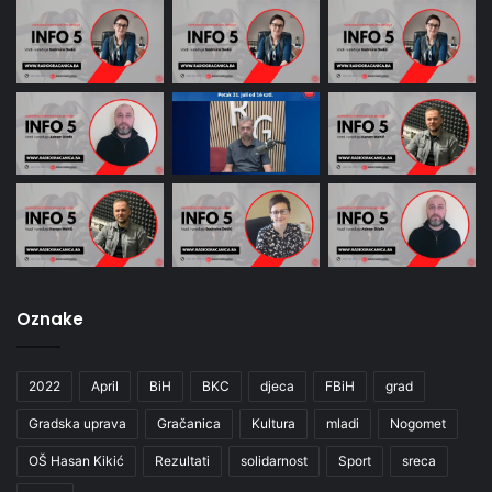
Oznake
2022
April
BiH
BKC
djeca
FBiH
grad
Gradska uprava
Gračanica
Kultura
mladi
Nogomet
OŠ Hasan Kikić
Rezultati
solidarnost
Sport
sreca