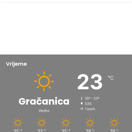
Vrijeme
23
℃
Gračanica
35º - 23º
53%
1 km/h
Vedro
35
33
35
38
39
℃
℃
℃
℃
℃