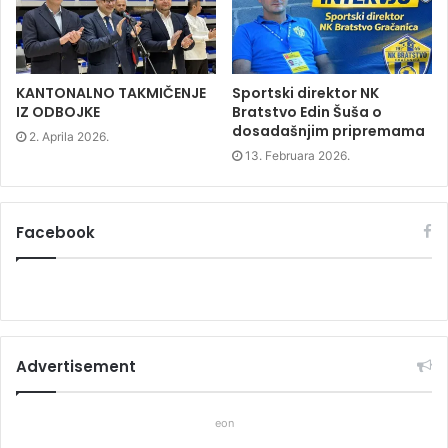
d
o
d
o
w
o
w
)
w
)
)
KANTONALNO TAKMIČENJE
Sportski direktor NK
IZ ODBOJKE
Bratstvo Edin Šuša o
dosadašnjim pripremama
2. Aprila 2026.
13. Februara 2026.
Facebook
Advertisement
eon