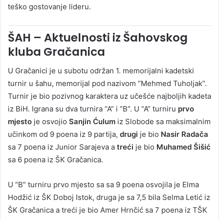
teško gostovanje lideru.
ŠAH – Aktuelnosti iz Šahovskog
kluba Gračanica
U Gračanici je u subotu održan 1. memorijalni kadetski
turnir u šahu, memorijal pod nazivom “Mehmed Tuholjak”.
Turnir je bio pozivnog karaktera uz učešće najboljih kadeta
iz BiH. Igrana su dva turnira “A” i “B”. U “A” turniru
prvo
mjesto
je osvojio
Sanjin Ćulum
iz Slobode sa maksimalnim
učinkom od 9 poena iz 9 partija,
drugi
je bio
Nasir Radača
sa 7 poena iz Junior Sarajeva a
treći
je bio
Muhamed Šišić
sa 6 poena iz ŠK Gračanica.
U “B” turniru prvo mjesto sa sa 9 poena osvojila je Elma
Hodžić iz ŠK Doboj Istok, druga je sa 7,5 bila Selma Letić iz
ŠK Gračanica a treći je bio Amer Hrnčić sa 7 poena iz TŠK