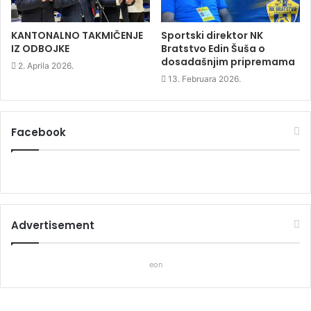
)
)
KANTONALNO TAKMIČENJE
Sportski direktor NK
IZ ODBOJKE
Bratstvo Edin Šuša o
dosadašnjim pripremama
2. Aprila 2026.
13. Februara 2026.
Facebook
Advertisement
eon