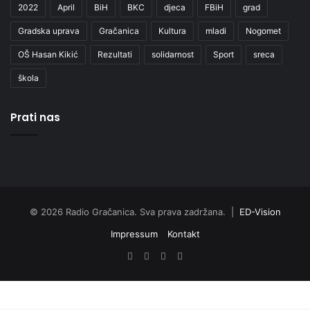
2022
April
BiH
BKC
djeca
FBiH
grad
Gradska uprava
Gračanica
Kultura
mladi
Nogomet
OŠ Hasan Kikić
Rezultati
solidarnost
Sport
sreca
škola
Prati nas
© 2026 Radio Gračanica. Sva prava zadržana. |
ED-Vision
Impressum
Kontakt