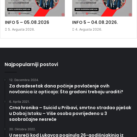
INFO 5 – 05.08.2026
INFO 5 – 04.08.2026.
5. Avgusta 2026.
4. Avgusta 2026.
Najpopularniji postovi
12. Decembra 2024.
Za dvadesetak dana počinje povlačenje ovih
novčanica iz opticaja: Šta građani trebaju uraditi?
6. Aprila 2021.
Crna hronika – Suicid u Pribavi, smrtno stradao pješak
u Doboj Istoku – Više osoba povrijeđeno u 3
saobraćajne nesreće
20. Oktobra 2022.
U nesreći kod Lukavca poginula 26-godišnjakinja iz