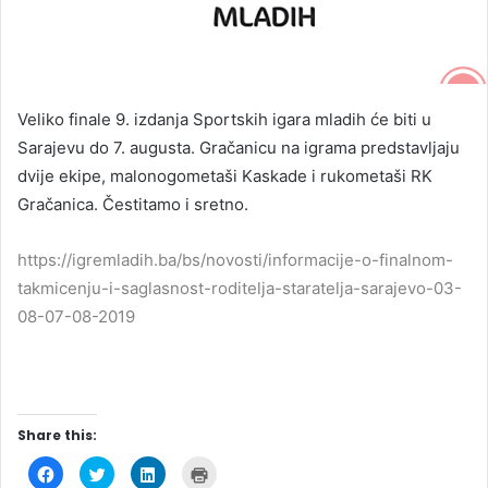
Veliko finale 9. izdanja Sportskih igara mladih će biti u
Sarajevu do 7. augusta. Gračanicu na igrama predstavljaju
dvije ekipe, malonogometaši Kaskade i rukometaši RK
Gračanica. Čestitamo i sretno.
https://igremladih.ba/bs/novosti/informacije-o-finalnom-
takmicenju-i-saglasnost-roditelja-staratelja-sarajevo-03-
08-07-08-2019
Share this:
C
C
C
C
l
l
l
l