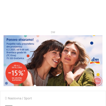
DM
Naslovna
/
Sport