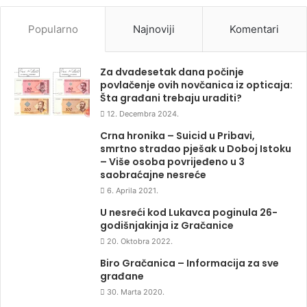
Popularno
Najnoviji
Komentari
Za dvadesetak dana počinje
povlačenje ovih novčanica iz opticaja:
Šta građani trebaju uraditi?
12. Decembra 2024.
Crna hronika – Suicid u Pribavi,
smrtno stradao pješak u Doboj Istoku
– Više osoba povrijeđeno u 3
saobraćajne nesreće
6. Aprila 2021.
U nesreći kod Lukavca poginula 26-
godišnjakinja iz Gračanice
20. Oktobra 2022.
Biro Gračanica – Informacija za sve
građane
30. Marta 2020.