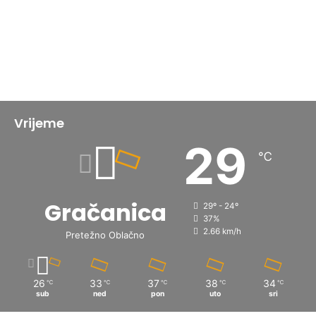
Vrijeme
29
℃
Gračanica
29º - 24º
37%
2.66 km/h
Pretežno Oblačno
26
33
37
38
34
℃
℃
℃
℃
℃
sub
ned
pon
uto
sri