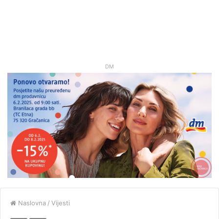
DM
Naslovna
/
Vijesti