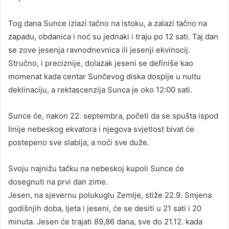
Tog dana Sunce izlazi tačno na istoku, a zalazi tačno na
zapadu, obdanica i noć su jednaki i traju po 12 sati. Taj dan
se zove jesenja ravnodnevnica ili jesenji ekvinocij.
Stručno, i preciznije, dolazak jeseni se definiše kao
momenat kada centar Sunčevog diska dospije u nultu
deklinaciju, a rektascenzija Sunca je oko 12:00 sati.
Sunce će, nakon 22. septembra, početi da se spušta ispod
linije nebeskog ekvatora i njegova svjetlost bivat će
postepeno sve slabija, a noći sve duže.
Svoju najnižu tačku na nebeskoj kupoli Sunce će
dosegnuti na prvi dan zime.
Jesen, na sjevernu polukuglu Zemlje, stiže 22.9. Smjena
godišnjih doba, ljeta i jeseni, će se desiti u 21 sati i 20
minuta. Jesen će trajati 89,86 dana, sve do 21.12. kada