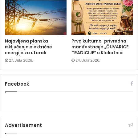
i
n
i
n
d
n
d
o
d
o
w
o
w
)
w
)
)
Najavljena planska
Prva kulturno-privredna
isključenja električne
manifestacija „ČUVARICE
energije za utorak
TRADICIJE“ u Klokotnici
27. Jula 2026.
24. Jula 2026.
Facebook
Advertisement