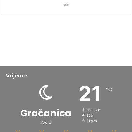
eon
Vrijeme
21
℃
Gračanica
35º - 21º
53%
1 km/h
Vedro