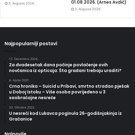
01.08.2026. (Arnes Avdić)
3. Avgusta 2026.
3. Avgusta 2026.
Najpopularniji postovi
12. Decembra 2024.
Za dvadesetak dana počinje povlačenje ovih
novčanica iz opticaja: Šta građani trebaju uraditi?
6. Aprila 2021.
Crna hronika – Suicid u Pribavi, smrtno stradao pješak
u Doboj Istoku – Više osoba povrijeđeno u 3
saobraćajne nesreće
20. Oktobra 2022.
U nesreći kod Lukavca poginula 26-godišnjakinja iz
Gračanice
Najnovije