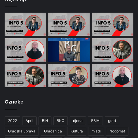
Oznake
2022
April
BiH
BKC
djeca
FBiH
grad
Gradska uprava
Gračanica
Kultura
mladi
Nogomet