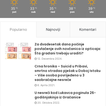
35
33
35
38
39
℃
℃
℃
℃
℃
pet
sub
ned
pon
uto
Popularno
Najnoviji
Komentari
Za dvadesetak dana počinje
povlačenje ovih novčanica iz opticaja:
Šta građani trebaju uraditi?
12. Decembra 2024.
Crna hronika – Suicid u Pribavi,
smrtno stradao pješak u Doboj Istoku
– Više osoba povrijeđeno u 3
saobraćajne nesreće
6. Aprila 2021.
U nesreći kod Lukavca poginula 26-
godišnjakinja iz Gračanice
20. Oktobra 2022.