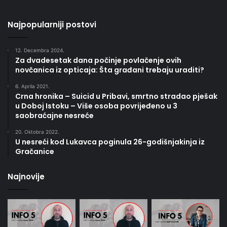
Najpopularniji postovi
12. Decembra 2024.
Za dvadesetak dana počinje povlačenje ovih
novčanica iz opticaja: Šta građani trebaju uraditi?
6. Aprila 2021.
Crna hronika – Suicid u Pribavi, smrtno stradao pješak
u Doboj Istoku – Više osoba povrijeđeno u 3
saobraćajne nesreće
20. Oktobra 2022.
U nesreći kod Lukavca poginula 26-godišnjakinja iz
Gračanice
Najnovije