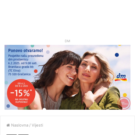
DM
Naslovna
/
Vijesti