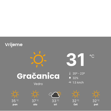
Vrijeme
31
℃
Gračanica
35º - 23º
32%
1.5 km/h
Vedro
35
37
33
32
32
℃
℃
℃
℃
℃
pon
uto
sri
čet
pet