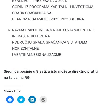
REALIZACIJI PROJEKATA U 2021.
GODINI IZ PROGRAMA KAPITALNIH INVESTICIJA
GRADA GRAČANICA SA
PLANOM REALIZACIJE 2021.-2025.GODINA
RAZMATRANJE INFORMACIJE O STANJU PUTNE
INFRASTRUKTURE NA
PODRUČJU GRADA GRAČANICA S STANJEM
HORIZONTALNE
I VERTIKALNESIGNALIZACIJE
Sjednica počinje u 9 sati, a istu možete direktno pratiti
na talasima RG.
Share this:
C
C
C
C
l
l
l
l
i
i
i
i