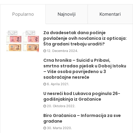
Popularno
Najnoviji
Komentari
Za dvadesetak dana počinje
povlačenje ovih novčanica iz opticaja:
Šta građani trebaju uraditi?
12. Decembra 2024.
Crna hronika – Suicid u Pribavi,
smrtno stradao pješak u Doboj Istoku
– Više osoba povrijeđeno u 3
saobraćajne nesreće
6. Aprila 2021.
U nesreći kod Lukavca poginula 26-
godišnjakinja iz Gračanice
20. Oktobra 2022.
Biro Gračanica – Informacija za sve
građane
30. Marta 2020.