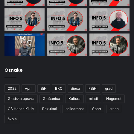
Oznake
2022
April
BiH
BKC
djeca
FBiH
grad
Gradska uprava
Gračanica
Kultura
mladi
Nogomet
OŠ Hasan Kikić
Rezultati
solidarnost
Sport
sreca
škola