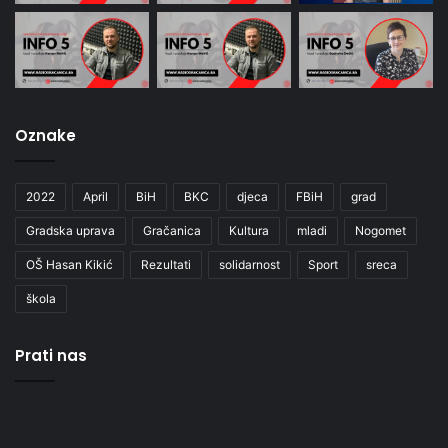
Oznake
2022
April
BiH
BKC
djeca
FBiH
grad
Gradska uprava
Gračanica
Kultura
mladi
Nogomet
OŠ Hasan Kikić
Rezultati
solidarnost
Sport
sreca
škola
Prati nas