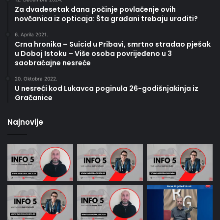
Za dvadesetak dana počinje povlačenje ovih
novčanica iz opticaja: Šta građani trebaju uraditi?
6. Aprila 2021.
Crna hronika – Suicid u Pribavi, smrtno stradao pješak
u Doboj Istoku – Više osoba povrijeđeno u 3
saobraćajne nesreće
20. Oktobra 2022.
U nesreći kod Lukavca poginula 26-godišnjakinja iz
Gračanice
Najnovije