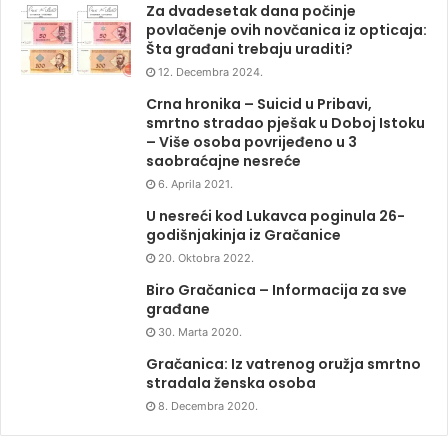
Za dvadesetak dana počinje
povlačenje ovih novčanica iz opticaja:
Šta građani trebaju uraditi?
12. Decembra 2024.
Crna hronika – Suicid u Pribavi,
smrtno stradao pješak u Doboj Istoku
– Više osoba povrijeđeno u 3
saobraćajne nesreće
6. Aprila 2021.
U nesreći kod Lukavca poginula 26-
godišnjakinja iz Gračanice
20. Oktobra 2022.
Biro Gračanica – Informacija za sve
građane
30. Marta 2020.
Gračanica: Iz vatrenog oružja smrtno
stradala ženska osoba
8. Decembra 2020.