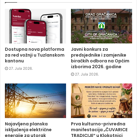
e
e
e
t
o
o
o
(
n
n
n
O
F
T
L
p
a
w
i
e
c
i
n
n
e
t
k
s
b
t
e
i
o
e
d
n
o
r
I
n
k
(
n
e
(
O
(
w
O
p
O
w
p
e
p
i
Dostupna nova platforma
Javni konkurs za
e
n
e
n
za red vožnji u Tuzlanskom
predsjednike i zamjenike
n
s
n
d
s
i
s
o
kantonu
biračkih odbora na Općim
i
n
i
w
izborima 2026. godine
n
n
n
)
27. Jula 2026.
n
e
n
e
w
e
27. Jula 2026.
w
w
w
w
i
w
i
n
i
n
d
n
d
o
d
o
w
o
w
)
w
)
)
Najavljena planska
Prva kulturno-privredna
isključenja električne
manifestacija „ČUVARICE
energije za utorak
TRADICIJE“ u Klokotnici