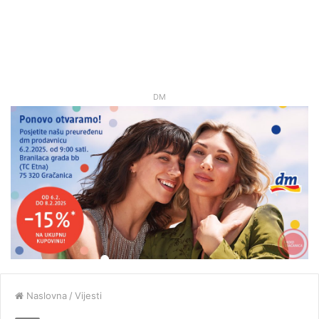
DM
Naslovna
/
Vijesti