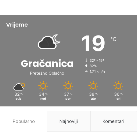
Vrijeme
19
℃
Gračanica
32º - 19º
82%
1.71 km/h
Pretežno Oblačno
32
34
37
38
36
℃
℃
℃
℃
℃
sub
ned
pon
uto
sri
Popularno
Najnoviji
Komentari