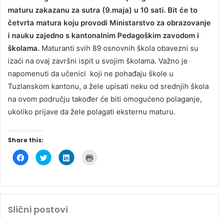
maturu zakazanu za sutra (9.maja) u 10 sati. Bit će to
četvrta matura koju provodi Ministarstvo za obrazovanje
i nauku zajedno s kantonalnim Pedagoškim zavodom i
školama.
Maturanti svih 89 osnovnih škola obavezni su
izaći na ovaj završni ispit u svojim školama. Važno je
napomenuti da učenici koji ne pohađaju škole u
Tuzlanskom kantonu, a žele upisati neku od srednjih škola
na ovom području također će biti omogućeno polaganje,
ukoliko prijave da žele polagati eksternu maturu.
Share this:
C
C
C
C
l
l
l
l
i
i
i
i
c
c
c
c
k
k
k
k
t
t
t
t
o
o
o
o
s
s
s
p
h
h
h
r
Slični postovi
a
a
a
i
r
r
r
n