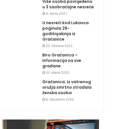
Više osoba povrijeđeno
u 3 saobraćajne nesreće
6. Aprila 2021.
U nesreći kod Lukavca
poginula 26-
godišnjakinja iz
Gračanice
20. Oktobra 2022.
Biro Gračanica –
Informacija za sve
građane
30. Marta 2020.
Gračanica: Iz vatrenog
oružja smrtno stradala
ženska osoba
8. Decembra 2020.