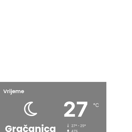
Vrijeme
27
℃
Gračanica
27º - 25º
41%