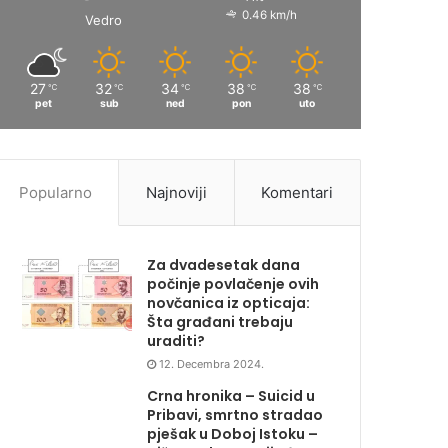
0.46 km/h
Vedro
27
32
34
38
38
℃
℃
℃
℃
℃
pet
sub
ned
pon
uto
Popularno
Najnoviji
Komentari
Za dvadesetak dana
počinje povlačenje ovih
novčanica iz opticaja:
Šta građani trebaju
uraditi?
12. Decembra 2024.
Crna hronika – Suicid u
Pribavi, smrtno stradao
pješak u Doboj Istoku –