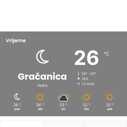
Vrijeme
26
℃
Gračanica
26º - 23º
32%
1.5 km/h
Vedro
26
36
33
32
32
℃
℃
℃
℃
℃
pon
uto
sri
čet
pet