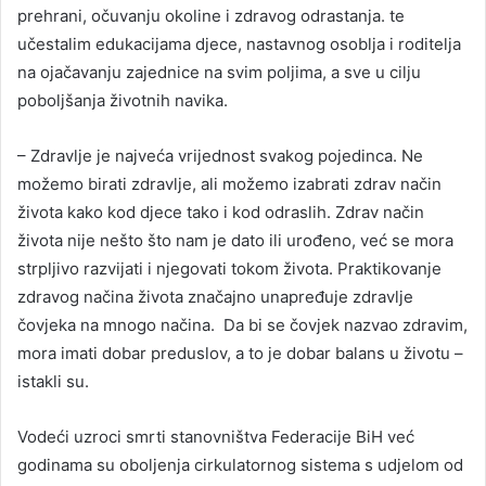
prehrani, očuvanju okoline i zdravog odrastanja. te
učestalim edukacijama djece, nastavnog osoblja i roditelja
na ojačavanju zajednice na svim poljima, a sve u cilju
poboljšanja životnih navika.
– Zdravlje je najveća vrijednost svakog pojedinca. Ne
možemo birati zdravlje, ali možemo izabrati zdrav način
života kako kod djece tako i kod odraslih. Zdrav način
života nije nešto što nam je dato ili urođeno, već se mora
strpljivo razvijati i njegovati tokom života. Praktikovanje
zdravog načina života značajno unapređuje zdravlje
čovjeka na mnogo načina. Da bi se čovjek nazvao zdravim,
mora imati dobar preduslov, a to je dobar balans u životu –
istakli su.
Vodeći uzroci smrti stanovništva Federacije BiH već
godinama su oboljenja cirkulatornog sistema s udjelom od