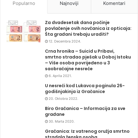
Popularno
Najnoviji
Komentari
Za dvadesetak dana počinje
povlačenje ovih novčanica iz opticaja:
Šta građani trebaju uraditi?
12. Decembra 2024.
Crna hronika – Suicid u Pribavi,
smrtno stradao pješak u Doboj Istoku
– Više osoba povrijeđeno u 3
saobraćajne nesreće
6. Aprila 2021.
U nesreći kod Lukavca poginula 26-
godišnjakinja iz Gračanice
20. Oktobra 2022.
Biro Gračanica – Informacija za sve
građane
30. Marta 2020.
Gračanica: Iz vatrenog oružja smrtno
stradala ženska osoba