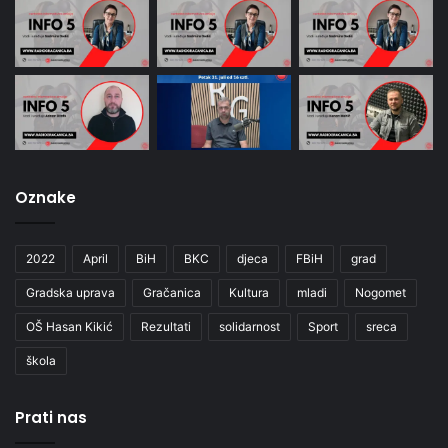
Oznake
2022
April
BiH
BKC
djeca
FBiH
grad
Gradska uprava
Gračanica
Kultura
mladi
Nogomet
OŠ Hasan Kikić
Rezultati
solidarnost
Sport
sreca
škola
Prati nas