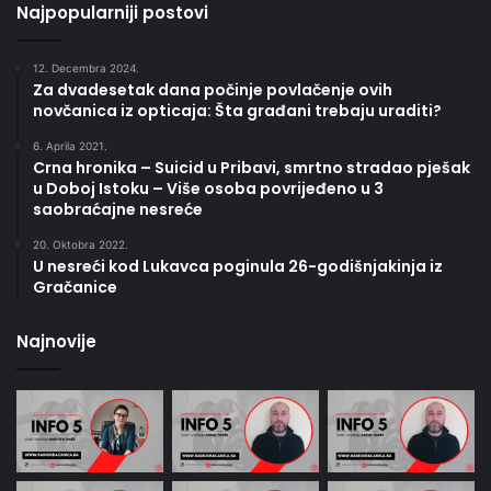
Najpopularniji postovi
12. Decembra 2024.
Za dvadesetak dana počinje povlačenje ovih
novčanica iz opticaja: Šta građani trebaju uraditi?
6. Aprila 2021.
Crna hronika – Suicid u Pribavi, smrtno stradao pješak
u Doboj Istoku – Više osoba povrijeđeno u 3
saobraćajne nesreće
20. Oktobra 2022.
U nesreći kod Lukavca poginula 26-godišnjakinja iz
Gračanice
Najnovije