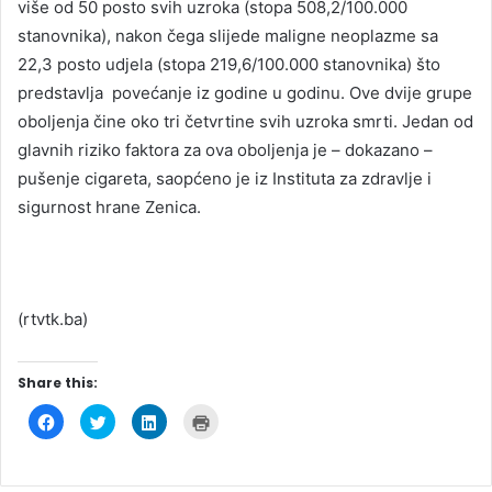
više od 50 posto svih uzroka (stopa 508,2/100.000
stanovnika), nakon čega slijede maligne neoplazme sa
22,3 posto udjela (stopa 219,6/100.000 stanovnika) što
predstavlja povećanje iz godine u godinu. Ove dvije grupe
oboljenja čine oko tri četvrtine svih uzroka smrti. Jedan od
glavnih riziko faktora za ova oboljenja je – dokazano –
pušenje cigareta, saopćeno je iz Instituta za zdravlje i
sigurnost hrane Zenica.
(rtvtk.ba)
Share this:
C
C
C
C
l
l
l
l
i
i
i
i
c
c
c
c
k
k
k
k
t
t
t
t