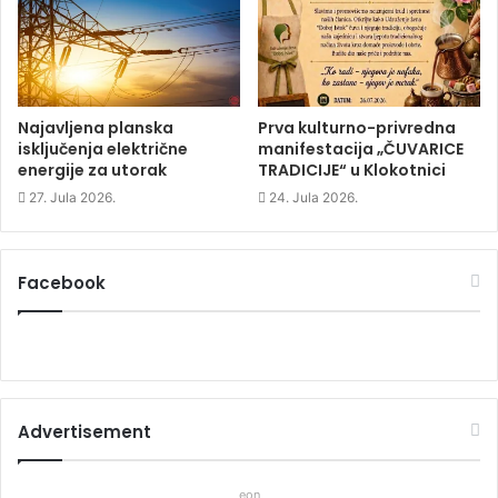
n
d
n
d
o
d
o
w
o
w
)
w
)
)
Najavljena planska
Prva kulturno-privredna
isključenja električne
manifestacija „ČUVARICE
energije za utorak
TRADICIJE“ u Klokotnici
27. Jula 2026.
24. Jula 2026.
Facebook
Advertisement
eon