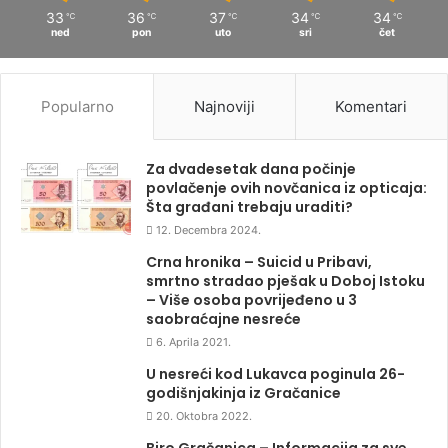
33
36
37
34
34
℃
℃
℃
℃
℃
ned
pon
uto
sri
čet
Popularno
Najnoviji
Komentari
Za dvadesetak dana počinje
povlačenje ovih novčanica iz opticaja:
Šta građani trebaju uraditi?
12. Decembra 2024.
Crna hronika – Suicid u Pribavi,
smrtno stradao pješak u Doboj Istoku
– Više osoba povrijeđeno u 3
saobraćajne nesreće
6. Aprila 2021.
U nesreći kod Lukavca poginula 26-
godišnjakinja iz Gračanice
20. Oktobra 2022.
Biro Gračanica – Informacija za sve