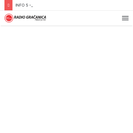
INFO 5 – 06.08.2026.
Me