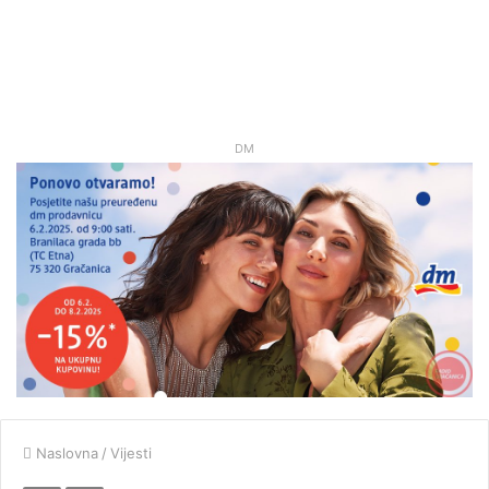
DM
Naslovna
/
Vijesti