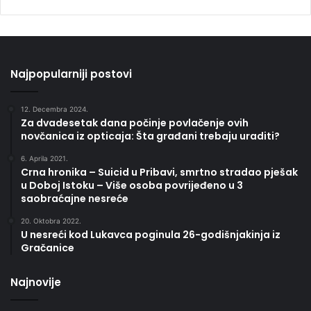
Najpopularniji postovi
12. Decembra 2024.
Za dvadesetak dana počinje povlačenje ovih
novčanica iz opticaja: Šta građani trebaju uraditi?
6. Aprila 2021.
Crna hronika – Suicid u Pribavi, smrtno stradao pješak
u Doboj Istoku – Više osoba povrijeđeno u 3
saobraćajne nesreće
20. Oktobra 2022.
U nesreći kod Lukavca poginula 26-godišnjakinja iz
Gračanice
Najnovije