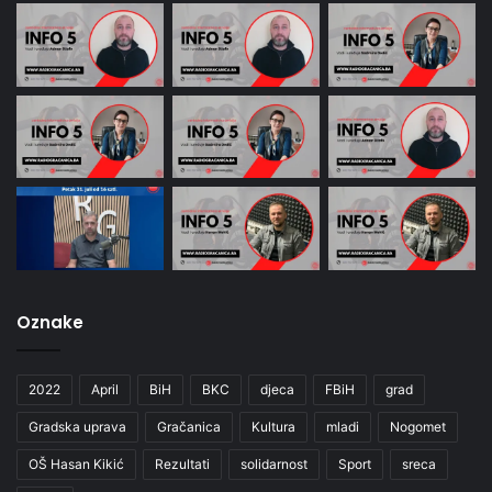
Oznake
2022
April
BiH
BKC
djeca
FBiH
grad
Gradska uprava
Gračanica
Kultura
mladi
Nogomet
OŠ Hasan Kikić
Rezultati
solidarnost
Sport
sreca