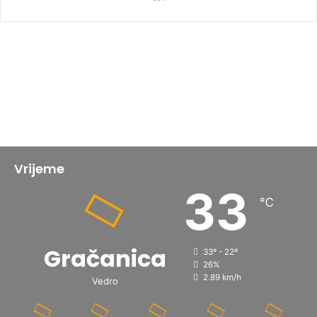
Vrijeme
33
℃
Gračanica
33º - 22º
26%
2.89 km/h
Vedro