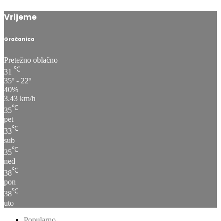
Vrijeme
Gračanica
Pretežno oblačno
℃
31
35º - 22º
40%
3.43 km/h
℃
35
pet
℃
33
sub
℃
35
ned
℃
38
pon
℃
38
uto
Popularno
Najnoviji
Komentari