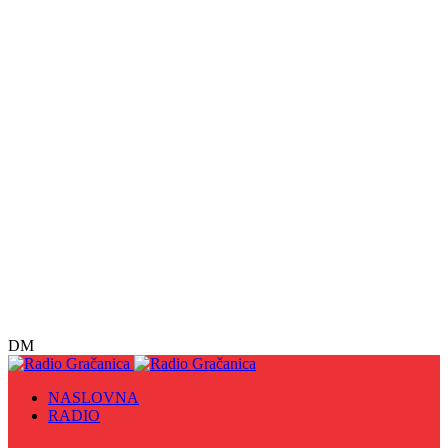
DM
NASLOVNA
RADIO
Sve
09. maj - Dan pobjede nad fašizmom, Dan Europe i
Dan Zlatnih ljiljana