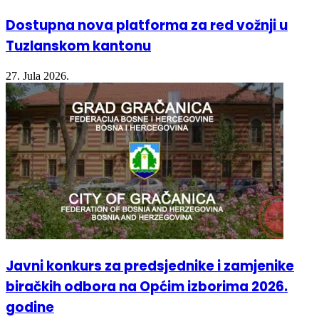
Dostupna nova platforma za red vožnji u
Tuzlanskom kantonu
27. Jula 2026.
Javni konkurs za predsjednike i zamjenike
biračkih odbora na Općim izborima 2026.
godine
27. Jula 2026.