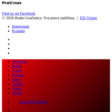
Find us on Facebook
© 2026 Radio Gračanica. Sva prava zadržana. |
ED-Vision
Impressum
Kontakt
Facebook
Twitter
LinkedIn
WhatsApp
Viber
Back
Close
Naslovna
to
Radio
top
Vijesti
button
Kultura
Sport
Čaršija
Video
Vijesti
SLUŠAJTE UŽIVO