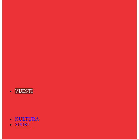
Puls života
Radio ordinacija
Radio razglednica
Razgovor s povodom
Riječ više
Riznica znanja
Sa sportskih terena
Šareni sat
Sedmicna hronika
Spektar
Srednjoškolci na talasu
Vijećnićka hronika
Vjerski program
Znamenite BH ličnosti
VIJESTI
Sve
BKC
Kino
Koncerti
KULTURA
SPORT
Sve
Nogomet
Odbojka
Rukomet