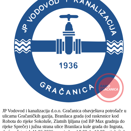
JP Vodovod i kanalizacija d.o.o. Gračanica obavještava potrošače u
ulicama Gračaničkih gazija, Branilaca grada (od raskrsnice kod
Robota do rijeke Sokoluše, Zlatnih ljiljana (od BP Max gradnja do
rijeke Spreče) i južna strana ulice Branilaca kule grada do Ingrata,
da će u četvrtak 11.06.2026 u periodu od 8,00 do 13,00 sati doći do
obustave snabdijevanja vodom zbog radova na prespajanju