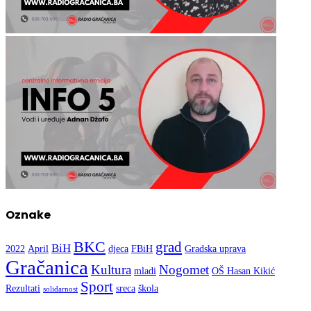
Oznake
BKC
grad
BiH
2022
April
djeca
FBiH
Gradska uprava
Gračanica
Kultura
Nogomet
mladi
OŠ Hasan Kikić
Sport
Rezultati
sreca
škola
solidarnost
Prati nas