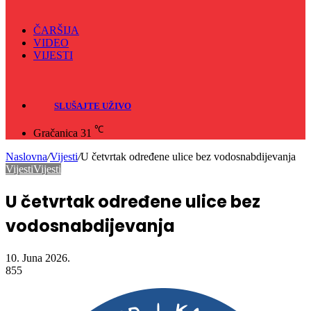
ČARŠIJA
VIDEO
VIJESTI
Sve
Crna hronika
SLUŠAJTE UŽIVO
℃
Gračanica
31
Naslovna
/
Vijesti
/
U četvrtak određene ulice bez vodosnabdijevanja
Vijesti
Vijesti
U četvrtak određene ulice bez
vodosnabdijevanja
10. Juna 2026.
855