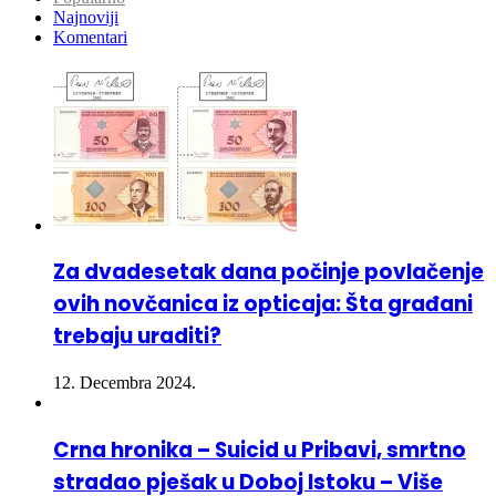
Za dvadesetak dana počinje povlačenje
ovih novčanica iz opticaja: Šta građani
trebaju uraditi?
12. Decembra 2024.
Crna hronika – Suicid u Pribavi, smrtno
stradao pješak u Doboj Istoku – Više
osoba povrijeđeno u 3 saobraćajne