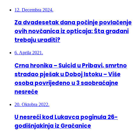
Za dvadesetak dana počinje povlačenje
ovih novčanica iz opticaja: Šta građani
trebaju uraditi?
6. Aprila 2021.
Crna hronika – Suicid u Pribavi, smrtno
stradao pješak u Doboj Istoku – Više
osoba povrijeđeno u 3 saobraćajne
nesreće
20. Oktobra 2022.
U nesreći kod Lukavca poginula 26-
godišnjakinja iz Gračanice
Najnovije