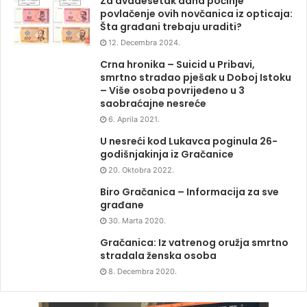
Za dvadesetak dana počinje
povlačenje ovih novčanica iz opticaja:
Šta građani trebaju uraditi?
12. Decembra 2024.
Crna hronika – Suicid u Pribavi,
smrtno stradao pješak u Doboj Istoku
– Više osoba povrijeđeno u 3
saobraćajne nesreće
6. Aprila 2021.
U nesreći kod Lukavca poginula 26-
godišnjakinja iz Gračanice
20. Oktobra 2022.
Biro Gračanica – Informacija za sve
građane
30. Marta 2020.
Gračanica: Iz vatrenog oružja smrtno
stradala ženska osoba
8. Decembra 2020.