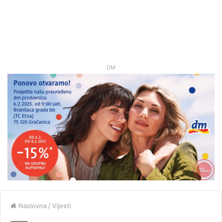
DM
Naslovna
/
Vijesti