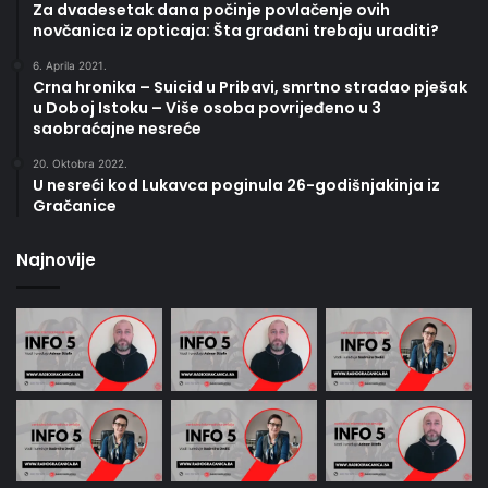
Za dvadesetak dana počinje povlačenje ovih
novčanica iz opticaja: Šta građani trebaju uraditi?
6. Aprila 2021.
Crna hronika – Suicid u Pribavi, smrtno stradao pješak
u Doboj Istoku – Više osoba povrijeđeno u 3
saobraćajne nesreće
20. Oktobra 2022.
U nesreći kod Lukavca poginula 26-godišnjakinja iz
Gračanice
Najnovije