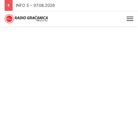
INFO 5 – 06.08.2026.
Me