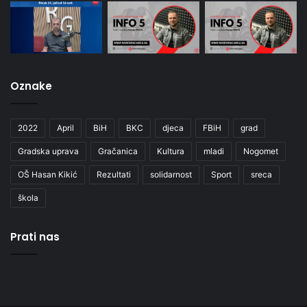
Oznake
2022
April
BiH
BKC
djeca
FBiH
grad
Gradska uprava
Gračanica
Kultura
mladi
Nogomet
OŠ Hasan Kikić
Rezultati
solidarnost
Sport
sreca
škola
Prati nas