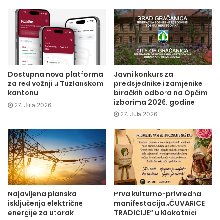
o
o
o
(
n
n
n
O
F
T
L
p
a
w
i
e
c
i
n
n
e
t
k
s
b
t
e
i
o
e
d
n
o
r
I
n
k
(
n
e
(
O
(
w
O
p
O
w
p
e
p
i
Dostupna nova platforma
Javni konkurs za
e
n
e
n
za red vožnji u Tuzlanskom
predsjednike i zamjenike
n
s
n
d
s
i
s
o
kantonu
biračkih odbora na Općim
i
n
i
w
izborima 2026. godine
n
n
n
)
27. Jula 2026.
n
e
n
e
w
e
27. Jula 2026.
w
w
w
w
i
w
i
n
i
n
d
n
d
o
d
o
w
o
w
)
w
)
)
Najavljena planska
Prva kulturno-privredna
isključenja električne
manifestacija „ČUVARICE
energije za utorak
TRADICIJE“ u Klokotnici