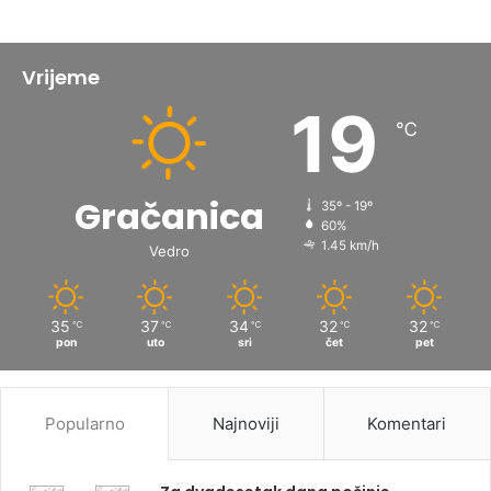
Vrijeme
19
℃
Gračanica
35º - 19º
60%
1.45 km/h
Vedro
35
37
34
32
32
℃
℃
℃
℃
℃
pon
uto
sri
čet
pet
Popularno
Najnoviji
Komentari