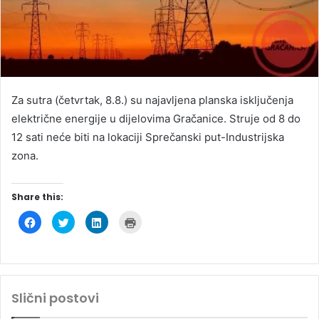
Za sutra (četvrtak, 8.8.) su najavljena planska isključenja
električne energije u dijelovima Gračanice. Struje od 8 do
12 sati neće biti na lokaciji Sprečanski put-Industrijska
zona.
Share this:
C
C
C
C
l
l
l
l
i
i
i
i
c
c
c
c
k
k
k
k
t
t
t
t
o
o
o
o
s
s
s
p
h
h
h
r
Slični postovi
a
a
a
i
r
r
r
n
e
e
e
t