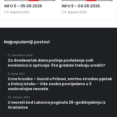
INFO 5 – 05.08.2026
INFO 5 – 04.08.2026.
5. Avgusta 2026.
4. Avgusta 2026.
Najpopularniji postovi
12. Decembra 2024.
Za dvadesetak dana počinje povlačenje ovih
novčanica iz opticaja: Šta građani trebaju uraditi?
6. Aprila 2021.
Crna hronika – Suicid u Pribavi, smrtno stradao pješak
u Doboj Istoku – Više osoba povrijeđeno u 3
saobraćajne nesreće
20. Oktobra 2022.
U nesreći kod Lukavca poginula 26-godišnjakinja iz
Gračanice