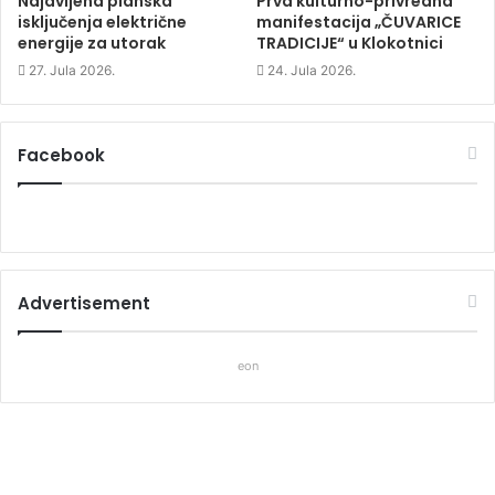
Najavljena planska
Prva kulturno-privredna
isključenja električne
manifestacija „ČUVARICE
energije za utorak
TRADICIJE“ u Klokotnici
27. Jula 2026.
24. Jula 2026.
Facebook
Advertisement
eon