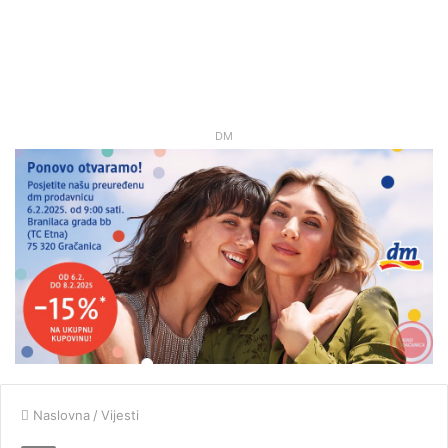
DM
Naslovna
/
Vijesti