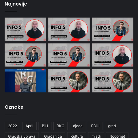
Najnovije
Oznake
2022
April
BiH
BKC
djeca
FBiH
grad
Gradska uprava
Gračanica
Kultura
mladi
Nogomet