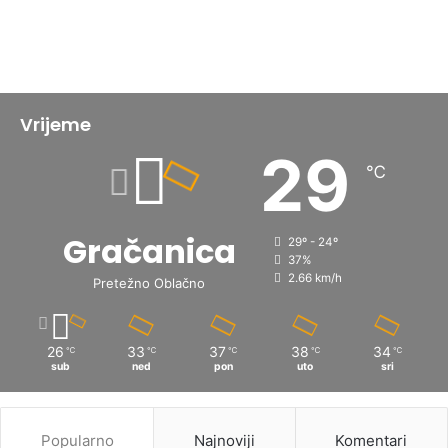
Vrijeme
29
℃
Gračanica
29º - 24º
37%
2.66 km/h
Pretežno Oblačno
26
33
37
38
34
℃
℃
℃
℃
℃
sub
ned
pon
uto
sri
Popularno
Najnoviji
Komentari