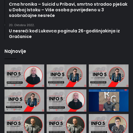
Crna hronika – Suicid u Pribavi, smrtno stradao pješak
u Doboj Istoku – Više osoba povrijeđeno u 3
saobraćajne nesreće
20. Oktobra 2022.
U nesreći kod Lukavca poginula 26-godišnjakinja iz
Gračanice
Najnovije