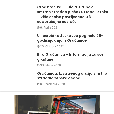
Crna hronika – Suicid u Pribavi,
smrtno stradao pješak u Doboj Istoku
– Više osoba povrijeđeno u 3
saobraćajne nesreće
6. Aprila 2021.
U nesreći kod Lukavca poginula 26-
godišnjakinja iz Gračanice
20. Oktobra 2022.
Biro Gračanica – Informacija za sve
građane
30. Marta 2020.
Gračanica: Iz vatrenog oružja smrtno
stradala ženska osoba
8. Decembra 2020.