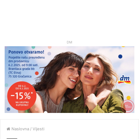
DM
Naslovna
/
Vijesti