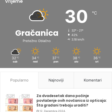
Vrijeme
30
℃
Gračanica
32º - 21º
42%
3.18 km/h
Pretežno Oblačno
32
34
37
38
36
℃
℃
℃
℃
℃
sub
ned
pon
uto
sri
Popularno
Najnoviji
Komentari
Za dvadesetak dana počinje
povlačenje ovih novčanica iz opticaja:
Šta građani trebaju uraditi?
12. Decembra 2024.