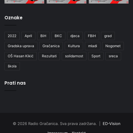
Oznake
2022
April
BiH
BKC
djeca
FBiH
grad
Gradska uprava
Gračanica
Kultura
mladi
Nogomet
OŠ Hasan Kikić
Rezultati
solidarnost
Sport
sreca
škola
Prati nas
© 2026 Radio Gračanica. Sva prava zadržana. |
ED-Vision
Impressum
Kontakt