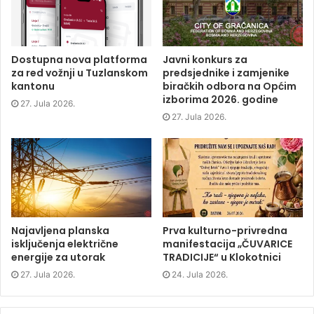
b
t
e
i
o
e
d
n
o
r
I
n
k
(
n
e
(
O
(
w
O
p
O
w
p
e
p
i
Dostupna nova platforma
Javni konkurs za
e
n
e
n
za red vožnji u Tuzlanskom
predsjednike i zamjenike
n
s
n
d
s
i
s
o
kantonu
biračkih odbora na Općim
i
n
i
w
izborima 2026. godine
n
n
n
)
27. Jula 2026.
n
e
n
e
w
e
27. Jula 2026.
w
w
w
w
i
w
i
n
i
n
d
n
d
o
d
o
w
o
w
)
w
)
)
Najavljena planska
Prva kulturno-privredna
isključenja električne
manifestacija „ČUVARICE
energije za utorak
TRADICIJE“ u Klokotnici
27. Jula 2026.
24. Jula 2026.