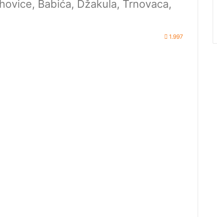
ahovice, Babića, Džakula, Trnovaca,
1.997