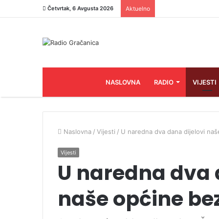
Četvrtak, 6 Avgusta 2026
Aktuelno
NASLOVNA
RADIO
VIJESTI
Naslovna
/
Vijesti
/
U naredna dva dana dijelovi naš
Vijesti
U naredna dva 
naše općine bez