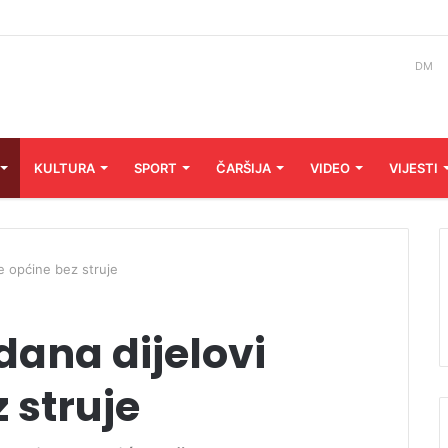
DM
KULTURA
SPORT
ČARŠIJA
VIDEO
VIJESTI
e općine bez struje
dana dijelovi
 struje