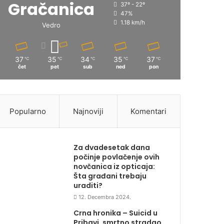
Gračanica
37º - 22º
47%
1.18 km/h
Vedro
37
35
34
35
37
℃
℃
℃
℃
℃
čet
pet
sub
ned
pon
Popularno
Najnoviji
Komentari
Za dvadesetak dana
počinje povlačenje ovih
novčanica iz opticaja:
Šta građani trebaju
uraditi?
12. Decembra 2024.
Crna hronika – Suicid u
Pribavi, smrtno stradao