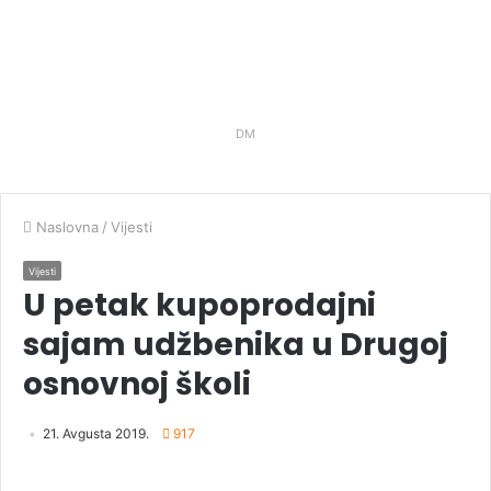
DM
Naslovna
/
Vijesti
Vijesti
U petak kupoprodajni
sajam udžbenika u Drugoj
osnovnoj školi
21. Avgusta 2019.
917