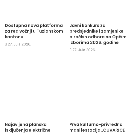
e
n
e
n
n
s
n
d
s
i
s
o
i
n
i
w
n
n
n
)
n
e
n
e
w
e
Dostupna nova platforma
Javni konkurs za
w
w
w
za red vožnji u Tuzlanskom
predsjednike i zamjenike
w
i
w
i
n
i
kantonu
biračkih odbora na Općim
n
d
n
d
o
d
izborima 2026. godine
27. Jula 2026.
o
w
o
w
)
w
27. Jula 2026.
)
)
Najavljena planska
Prva kulturno-privredna
isključenja električne
manifestacija „ČUVARICE