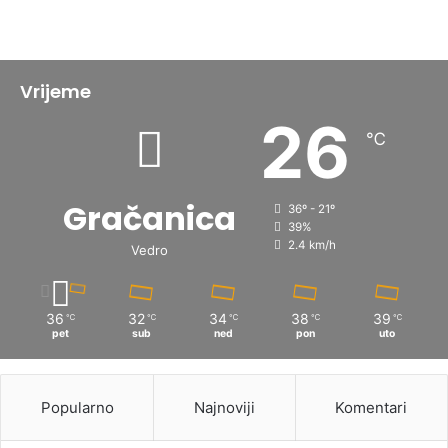
Vrijeme
26
℃
Gračanica
36º - 21º
39%
2.4 km/h
Vedro
36
32
34
38
39
℃
℃
℃
℃
℃
pet
sub
ned
pon
uto
Popularno
Najnoviji
Komentari