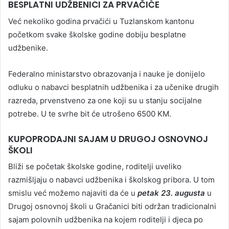
BESPLATNI UDŽBENICI ZA PRVAČIĆE
Već nekoliko godina prvačići u Tuzlanskom kantonu
početkom svake školske godine dobiju besplatne
udžbenike.
Federalno ministarstvo obrazovanja i nauke je donijelo
odluku o nabavci besplatnih udžbenika i za učenike drugih
razreda, prvenstveno za one koji su u stanju socijalne
potrebe. U te svrhe bit će utrošeno 6500 KM.
KUPOPRODAJNI SAJAM U DRUGOJ OSNOVNOJ
ŠKOLI
Bliži se početak školske godine, roditelji uveliko
razmišljaju o nabavci udžbenika i školskog pribora. U tom
smislu već možemo najaviti da će u
petak 23. augusta
u
Drugoj osnovnoj školi u Gračanici biti održan tradicionalni
sajam polovnih udžbenika na kojem roditelji i djeca po