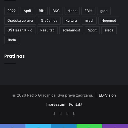
2022
April
BiH
BKC
djeca
FBiH
grad
Gradska uprava
Gračanica
Kultura
mladi
Nogomet
OŠ Hasan Kikić
Rezultati
solidarnost
Sport
sreca
škola
Prati nas
© 2026 Radio Gračanica. Sva prava zadržana. |
ED-Vision
Impressum
Kontakt