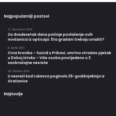
Najpopularniji postovi
12. Decembra 2024.
Za dvadesetak dana počinje povlačenje ovih
novčanica iz opticaja: Šta građani trebaju uraditi?
6. Aprila 2021.
Crna hronika – Suicid u Pribavi, smrtno stradao pješak
u Doboj Istoku – Više osoba povrijeđeno u 3
saobraćajne nesreće
20. Oktobra 2022.
U nesreći kod Lukavca poginula 26-godišnjakinja iz
Gračanice
Najnovije