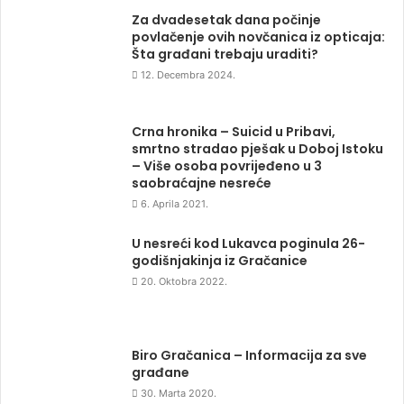
Za dvadesetak dana počinje
povlačenje ovih novčanica iz opticaja:
Šta građani trebaju uraditi?
12. Decembra 2024.
Crna hronika – Suicid u Pribavi,
smrtno stradao pješak u Doboj Istoku
– Više osoba povrijeđeno u 3
saobraćajne nesreće
6. Aprila 2021.
U nesreći kod Lukavca poginula 26-
godišnjakinja iz Gračanice
20. Oktobra 2022.
Biro Gračanica – Informacija za sve
građane
30. Marta 2020.