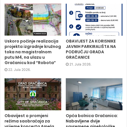
n
n
n
O
F
T
L
p
a
w
i
e
c
i
n
n
e
t
k
s
b
t
e
i
o
e
d
n
o
r
I
n
k
(
n
e
(
O
(
w
O
p
O
w
p
e
p
i
Uskoro počinje realizacija
OBAVIJEST ZA KORISNIKE
e
n
e
n
projekta izgradnje kružnog
JAVNIH PARKIRALIŠTA NA
n
s
n
d
s
i
s
o
toka na magistralnom
PODRUČJU GRADA
i
n
i
w
putu M4, na ulazu u
GRAČANICE
n
n
n
)
n
e
n
Gračanicu kod “Robota”
e
w
e
21. Jula 2026.
w
w
w
22. Jula 2026.
w
i
w
i
n
i
n
d
n
d
o
d
o
w
o
w
)
w
)
)
Obavijest o promjeni
Opća bolnica Gračanica:
režima saobraćaja za
Nabavljene dvije
vrijeme koncerta Amela
savremene ginekološke