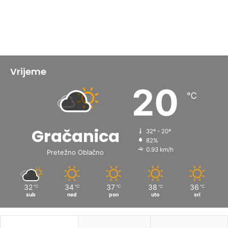
Vrijeme
20
℃
Gračanica
32º - 20º
82%
0.93 km/h
Pretežno Oblačno
32
34
37
38
36
℃
℃
℃
℃
℃
sub
ned
pon
uto
sri