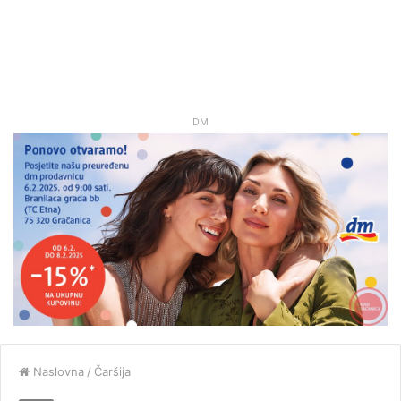
DM
Naslovna
/
Čaršija