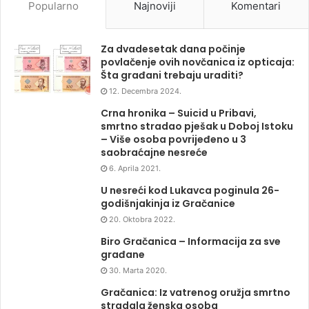
Popularno
Najnoviji
Komentari
Za dvadesetak dana počinje
povlačenje ovih novčanica iz opticaja:
Šta građani trebaju uraditi?
12. Decembra 2024.
Crna hronika – Suicid u Pribavi,
smrtno stradao pješak u Doboj Istoku
– Više osoba povrijeđeno u 3
saobraćajne nesreće
6. Aprila 2021.
U nesreći kod Lukavca poginula 26-
godišnjakinja iz Gračanice
20. Oktobra 2022.
Biro Gračanica – Informacija za sve
građane
30. Marta 2020.
Gračanica: Iz vatrenog oružja smrtno
stradala ženska osoba