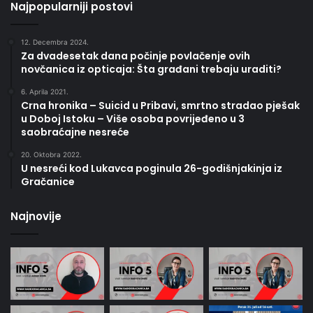
Najpopularniji postovi
12. Decembra 2024.
Za dvadesetak dana počinje povlačenje ovih
novčanica iz opticaja: Šta građani trebaju uraditi?
6. Aprila 2021.
Crna hronika – Suicid u Pribavi, smrtno stradao pješak
u Doboj Istoku – Više osoba povrijeđeno u 3
saobraćajne nesreće
20. Oktobra 2022.
U nesreći kod Lukavca poginula 26-godišnjakinja iz
Gračanice
Najnovije