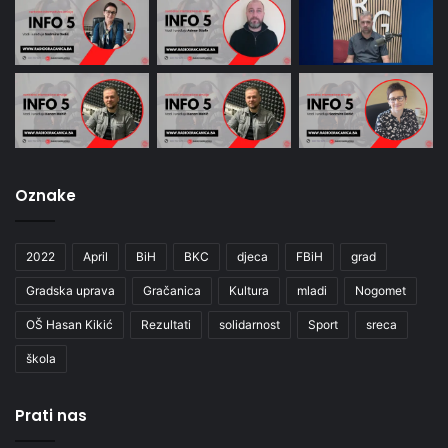
Oznake
2022
April
BiH
BKC
djeca
FBiH
grad
Gradska uprava
Gračanica
Kultura
mladi
Nogomet
OŠ Hasan Kikić
Rezultati
solidarnost
Sport
sreca
škola
Prati nas