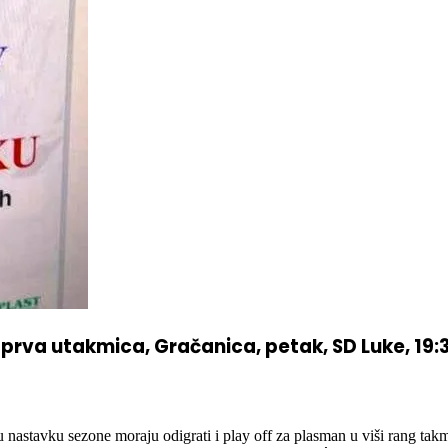
 prva utakmica, Gračanica, petak, SD Luke, 19:
astavku sezone moraju odigrati i play off za plasman u viši rang takmičen