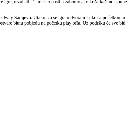
re igre, rezultati i 1. mjesto pasti u zaborav ako košarkaši ne ispune
e Realway Sarajevo. Utakmica se igra u dvorani Luke sa početkom u
stvare bitnu pobjedu na početku play offa. Uz podršku će sve biti