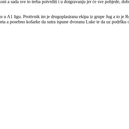
zoni a sada sve to treba potvrditi i u doigravanju jer će sve pobjede, dob
an u A1 ligu. Protivnik im je drugoplasirana ekipa iz grupe Jug a to j
porta a posebno košarke da sutra ispune dvoranu Luke te da uz podršku o