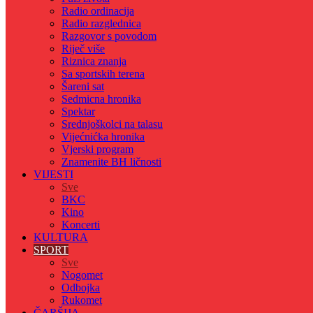
Radio ordinacija
Radio razglednica
Razgovor s povodom
Riječ više
Riznica znanja
Sa sportskih terena
Šareni sat
Sedmicna hronika
Spektar
Srednjoškolci na talasu
Vijećnićka hronika
Vjerski program
Znamenite BH ličnosti
VIJESTI
Sve
BKC
Kino
Koncerti
KULTURA
SPORT
Sve
Nogomet
Odbojka
Rukomet
ČARŠIJA