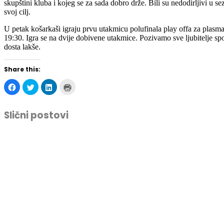
skupštini kluba i kojeg se za sada dobro drže. Bili su nedodirljivi u se
svoj cilj.
U petak košarkaši igraju prvu utakmicu polufinala play offa za plasm
19:30. Igra se na dvije dobivene utakmice. Pozivamo sve ljubitelje s
dosta lakše.
Share this:
Click
Click
Click
Click
to
to
to
to
share
share
share
print
on
on
on
(Opens
Facebook
Twitter
LinkedIn
in
Slični postovi
(Opens
(Opens
(Opens
new
in
in
in
window)
new
new
new
window)
window)
window)