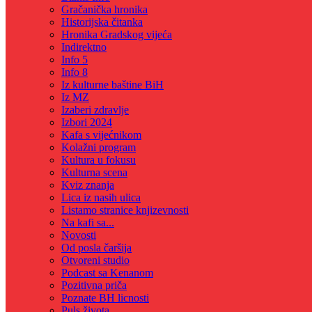
Gračanička hronika
Historijska čitanka
Hronika Gradskog vijeća
Indirektno
Info 5
Info 8
Iz kulturne baštine BiH
Iz MZ
Izaberi zdravlje
Izbori 2024
Kafa s vijećnikom
Kolažni program
Kultura u fokusu
Kulturna scena
Kviz znanja
Lica iz nasih ulica
Listamo stranice knjizevnosti
Na kafi sa...
Novosti
Od posla čaršija
Otvoreni studio
Podcast sa Kenanom
Pozitivna priča
Poznate BH licnosti
Puls života