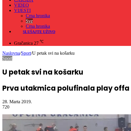
VIDEO
VIJESTI
Crna hronika
Sve
Crna hronika
SLUŠAJTE UŽIVO
℃
Gračanica
27
Naslovna
/
Sport
/
U petak svi na košarku
Sport
U petak svi na košarku
Prva utakmica polufinala play offa 
28. Marta 2019.
720