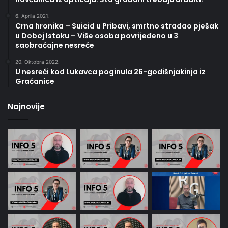
6. Aprila 2021.
Crna hronika – Suicid u Pribavi, smrtno stradao pješak
u Doboj Istoku – Više osoba povrijeđeno u 3
saobraćajne nesreće
20. Oktobra 2022.
U nesreći kod Lukavca poginula 26-godišnjakinja iz
Gračanice
Najnovije