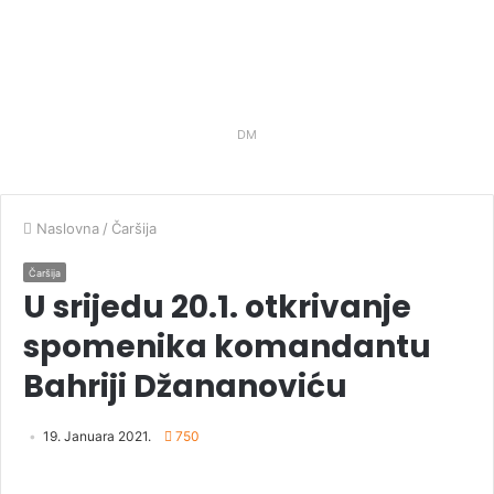
DM
Naslovna
/
Čaršija
Čaršija
U srijedu 20.1. otkrivanje
spomenika komandantu
Bahriji Džananoviću
19. Januara 2021.
750