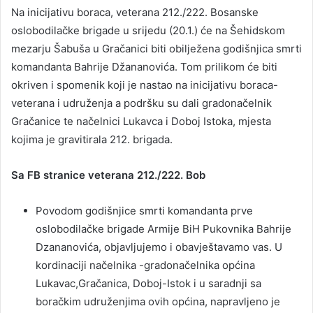
Na inicijativu boraca, veterana 212./222. Bosanske
oslobodilačke brigade u srijedu (20.1.) će na Šehidskom
mezarju Šabuša u Gračanici biti obilježena godišnjica smrti
komandanta Bahrije Džananovića. Tom prilikom će biti
okriven i spomenik koji je nastao na inicijativu boraca-
veterana i udruženja a podršku su dali gradonačelnik
Gračanice te načelnici Lukavca i Doboj Istoka, mjesta
kojima je gravitirala 212. brigada.
Sa FB stranice veterana 212./222. Bob
Povodom godišnjice smrti komandanta prve
oslobodilačke brigade Armije BiH Pukovnika Bahrije
Dzananovića, objavljujemo i obavještavamo vas. U
kordinaciji načelnika -gradonačelnika općina
Lukavac,Gračanica, Doboj-Istok i u saradnji sa
boračkim udruženjima ovih općina, napravljeno je