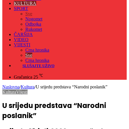
KULTURA
SPORT
Sve
Nogomet
Odbojka
Rukomet
ČARŠIJA
VIDEO
VIJESTI
Crna hronika
Sve
Crna hronika
SLUŠAJTE UŽIVO
℃
Gračanica
25
Naslovna
/
Kultura
/
U srijedu predstava “Narodni poslanik”
Kultura
Vijesti
U srijedu predstava “Narodni
poslanik”