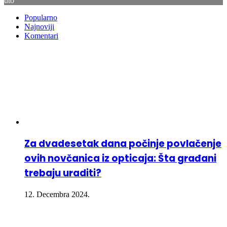
uto
Popularno
Najnoviji
Komentari
Za dvadesetak dana počinje povlačenje
ovih novčanica iz opticaja: Šta građani
trebaju uraditi?
12. Decembra 2024.