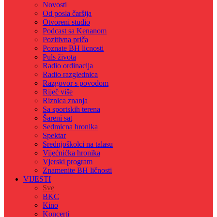
Novosti
Od posla čaršija
Otvoreni studio
Podcast sa Kenanom
Pozitivna priča
Poznate BH licnosti
Puls života
Radio ordinacija
Radio razglednica
Razgovor s povodom
Riječ više
Riznica znanja
Sa sportskih terena
Šareni sat
Sedmicna hronika
Spektar
Srednjoškolci na talasu
Vijećnićka hronika
Vjerski program
Znamenite BH ličnosti
VIJESTI
Sve
BKC
Kino
Koncerti