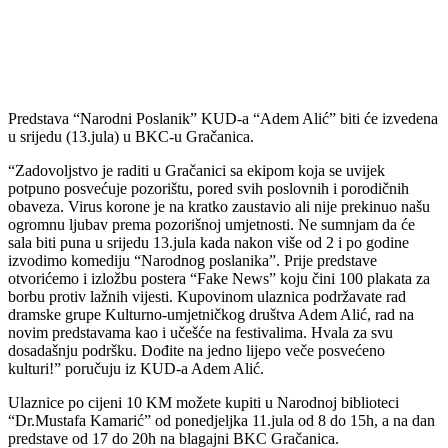
Predstava “Narodni Poslanik” KUD-a “Adem Alić” biti će izvedena
u srijedu (13.jula) u BKC-u Gračanica.
“Zadovoljstvo je raditi u Gračanici sa ekipom koja se uvijek
potpuno posvećuje pozorištu, pored svih poslovnih i porodičnih
obaveza. Virus korone je na kratko zaustavio ali nije prekinuo našu
ogromnu ljubav prema pozorišnoj umjetnosti. Ne sumnjam da će
sala biti puna u srijedu 13.jula kada nakon više od 2 i po godine
izvodimo komediju “Narodnog poslanika”. Prije predstave
otvorićemo i izložbu postera “Fake News” koju čini 100 plakata za
borbu protiv lažnih vijesti. Kupovinom ulaznica podržavate rad
dramske grupe Kulturno-umjetničkog društva Adem Alić, rad na
novim predstavama kao i učešće na festivalima. Hvala za svu
dosadašnju podršku. Dođite na jedno lijepo veče posvećeno
kulturi!” poručuju iz KUD-a Adem Alić.
Ulaznice po cijeni 10 KM možete kupiti u Narodnoj biblioteci
“Dr.Mustafa Kamarić” od ponedjeljka 11.jula od 8 do 15h, a na dan
predstave od 17 do 20h na blagajni BKC Gračanica.