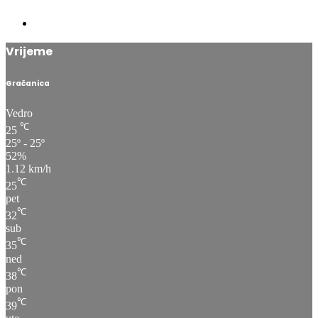
Vrijeme
Gračanica
Vedro
℃
25
25º - 25º
52%
1.12 km/h
℃
25
pet
℃
32
sub
℃
35
ned
℃
38
pon
℃
39