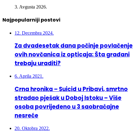
3. Avgusta 2026.
Najpopularniji postovi
12. Decembra 2024.
Za dvadesetak dana počinje povlačenje
ovih novčanica iz opticaja: Šta građani
trebaju uraditi?
6. Aprila 2021.
Crna hronika – Suicid u Pribavi, smrtno
stradao pješak u Doboj Istoku – Više
osoba povrijeđeno u 3 saobraćajne
nesreće
20. Oktobra 2022.