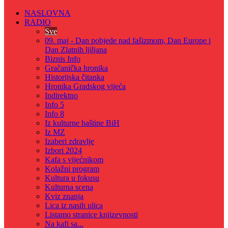
NASLOVNA
RADIO
Sve
09. maj - Dan pobjede nad fašizmom, Dan Europe i
Dan Zlatnih ljiljana
Biznis Info
Gračanička hronika
Historijska čitanka
Hronika Gradskog vijeća
Indirektno
Info 5
Info 8
Iz kulturne baštine BiH
Iz MZ
Izaberi zdravlje
Izbori 2024
Kafa s vijećnikom
Kolažni program
Kultura u fokusu
Kulturna scena
Kviz znanja
Lica iz nasih ulica
Listamo stranice knjizevnosti
Na kafi sa...