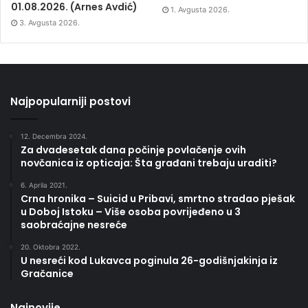
01.08.2026. (Arnes Avdić)
1. Avgusta 2026.
3. Avgusta 2026.
Najpopularniji postovi
12. Decembra 2024.
Za dvadesetak dana počinje povlačenje ovih
novčanica iz opticaja: Šta građani trebaju uraditi?
6. Aprila 2021.
Crna hronika – Suicid u Pribavi, smrtno stradao pješak
u Doboj Istoku – Više osoba povrijeđeno u 3
saobraćajne nesreće
20. Oktobra 2022.
U nesreći kod Lukavca poginula 26-godišnjakinja iz
Gračanice
Najnovije