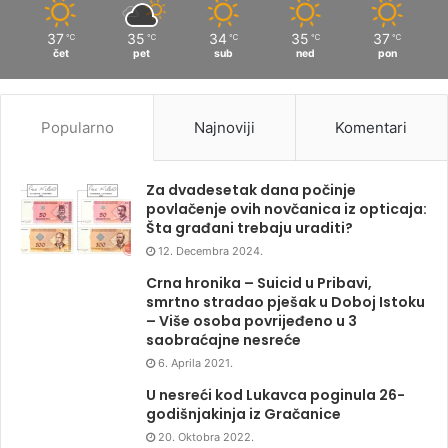
37
35
34
35
37
℃
℃
℃
℃
℃
čet
pet
sub
ned
pon
Popularno
Najnoviji
Komentari
Za dvadesetak dana počinje
povlačenje ovih novčanica iz opticaja:
Šta građani trebaju uraditi?
12. Decembra 2024.
Crna hronika – Suicid u Pribavi,
smrtno stradao pješak u Doboj Istoku
– Više osoba povrijeđeno u 3
saobraćajne nesreće
6. Aprila 2021.
U nesreći kod Lukavca poginula 26-
godišnjakinja iz Gračanice
20. Oktobra 2022.