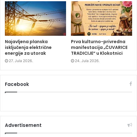
i
n
i
n
d
n
d
o
d
o
w
o
w
)
w
)
)
Najavljena planska
Prva kulturno-privredna
isključenja električne
manifestacija „ČUVARICE
energije za utorak
TRADICIJE“ u Klokotnici
27. Jula 2026.
24. Jula 2026.
Facebook
Advertisement