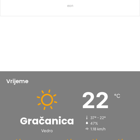
eon
Vrijeme
22
℃
Gračanica
37º - 22º
47%
1.18 km/h
Vedro