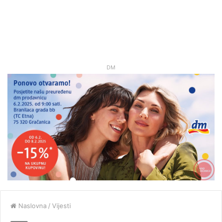
DM
Naslovna
/
Vijesti