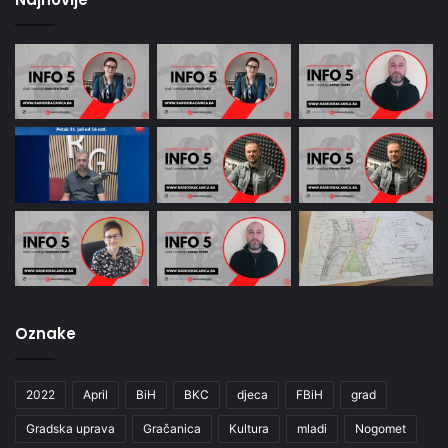
Oznake
2022
April
BiH
BKC
djeca
FBiH
grad
Gradska uprava
Gračanica
Kultura
mladi
Nogomet