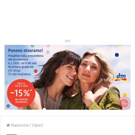
DM
Naslovna
/
Vijesti