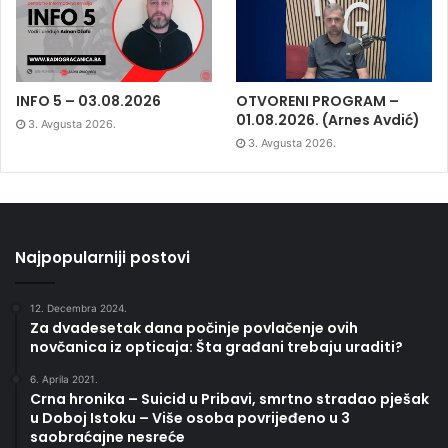
INFO 5 – 03.08.2026
OTVORENI PROGRAM –
01.08.2026. (Arnes Avdić)
3. Avgusta 2026.
3. Avgusta 2026.
Najpopularniji postovi
12. Decembra 2024.
Za dvadesetak dana počinje povlačenje ovih
novčanica iz opticaja: Šta građani trebaju uraditi?
6. Aprila 2021.
Crna hronika – Suicid u Pribavi, smrtno stradao pješak
u Doboj Istoku – Više osoba povrijeđeno u 3
saobraćajne nesreće