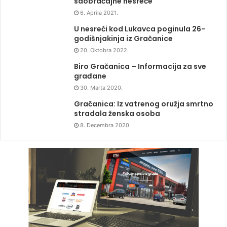
saobraćajne nesreće
6. Aprila 2021.
U nesreći kod Lukavca poginula 26-
godišnjakinja iz Gračanice
20. Oktobra 2022.
Biro Gračanica – Informacija za sve
građane
30. Marta 2020.
Gračanica: Iz vatrenog oružja smrtno
stradala ženska osoba
8. Decembra 2020.