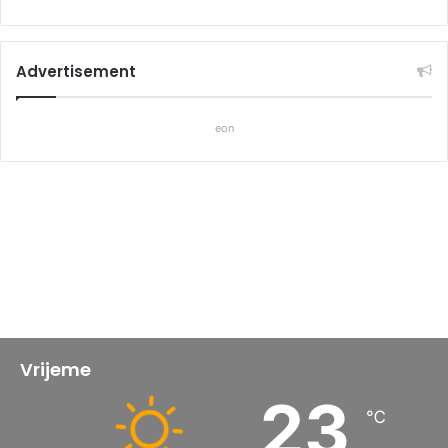
Advertisement
eon
Vrijeme
23
℃