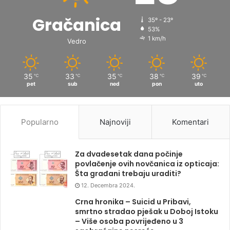
Gračanica
35º - 23º
53%
1 km/h
Vedro
35
33
35
38
39
℃
℃
℃
℃
℃
pet
sub
ned
pon
uto
Popularno
Najnoviji
Komentari
Za dvadesetak dana počinje
povlačenje ovih novčanica iz opticaja:
Šta građani trebaju uraditi?
12. Decembra 2024.
Crna hronika – Suicid u Pribavi,
smrtno stradao pješak u Doboj Istoku
– Više osoba povrijeđeno u 3