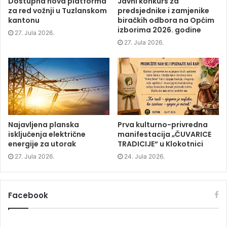
Dostupna nova platforma
Javni konkurs za
e
n
e
n
za red vožnji u Tuzlanskom
predsjednike i zamjenike
n
s
n
d
s
i
s
o
kantonu
biračkih odbora na Općim
i
n
i
w
izborima 2026. godine
n
n
n
)
27. Jula 2026.
n
e
n
e
w
e
27. Jula 2026.
w
w
w
w
i
w
i
n
i
n
d
n
d
o
d
o
w
o
w
)
w
)
)
Najavljena planska
Prva kulturno-privredna
isključenja električne
manifestacija „ČUVARICE
energije za utorak
TRADICIJE“ u Klokotnici
27. Jula 2026.
24. Jula 2026.
Facebook