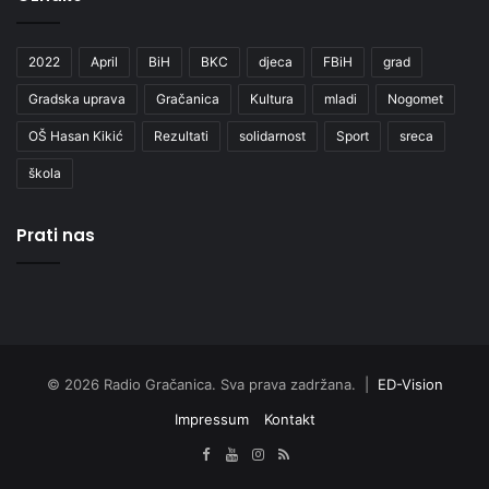
2022
April
BiH
BKC
djeca
FBiH
grad
Gradska uprava
Gračanica
Kultura
mladi
Nogomet
OŠ Hasan Kikić
Rezultati
solidarnost
Sport
sreca
škola
Prati nas
© 2026 Radio Gračanica. Sva prava zadržana. |
ED-Vision
Impressum
Kontakt