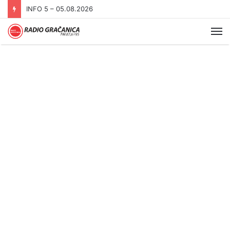
INFO 5 – 04.08.2026.
Me