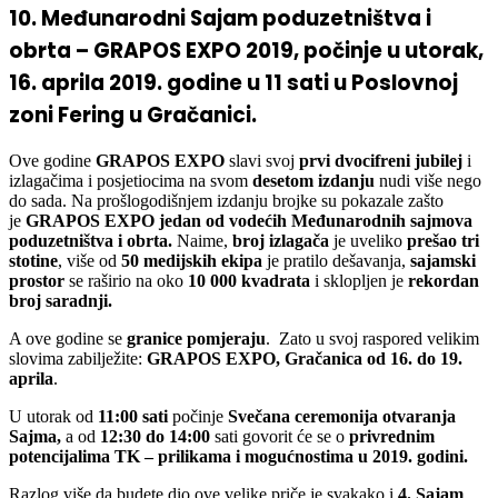
obrta – GRAPOS EXPO 2019, počinje u utorak,
16. aprila 2019. godine u 11 sati u Poslovnoj
zoni Fering u Gračanici.
Ove godine
GRAPOS EXPO
slavi svoj
prvi dvocifreni jubilej
i
izlagačima i posjetiocima na svom
desetom izdanju
nudi više nego
do sada. Na prošlogodišnjem izdanju brojke su pokazale zašto
je
GRAPOS EXPO
jedan od vodećih Međunarodnih sajmova
poduzetništva i obrta.
Naime,
broj izlagača
je uveliko
prešao tri
stotine
, više od
50 medijskih ekipa
je pratilo dešavanja,
sajamski
prostor
se raširio na oko
10 000 kvadrata
i sklopljen je
rekordan
broj saradnji.
A ove godine se
granice pomjeraju
. Zato u svoj raspored velikim
slovima zabilježite:
GRAPOS EXPO, Gračanica od 16. do 19.
aprila
.
U utorak od
11:00 sati
počinje
Svečana ceremonija otvaranja
Sajma,
a od
12:30 do 14:00
sati govorit će se o
privrednim
potencijalima TK – prilikama i mogućnostima u 2019. godini.
Razlog više da budete dio ove velike priče je svakako i
4. Sajam
automobila “Auto Show Week”
koji će se ove godine održati u
sklopu
GRAPOS EXPO-a u Gračanici
.