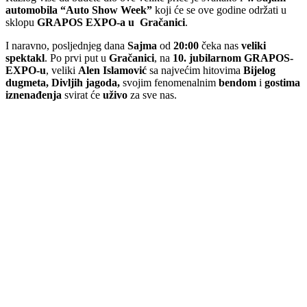
I naravno, posljednjeg dana
Sajma
od
20:00
čeka nas
veliki
spektakl
. Po prvi put u
Gračanici
, na
10. jubilarnom GRAPOS-
EXPO-u
, veliki
Alen Islamović
sa najvećim hitovima
Bijelog
dugmeta, Divljih jagoda,
svojim fenomenalnim
bendom
i
gostima
iznenađenja
svirat će
uživo
za sve nas.