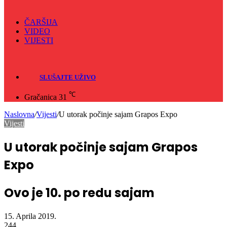
ČARŠIJA
VIDEO
VIJESTI
Sve
Crna hronika
SLUŠAJTE UŽIVO
℃
Gračanica
31
Naslovna
/
Vijesti
/
U utorak počinje sajam Grapos Expo
Vijesti
U utorak počinje sajam Grapos
Expo
Ovo je 10. po redu sajam
15. Aprila 2019.
244