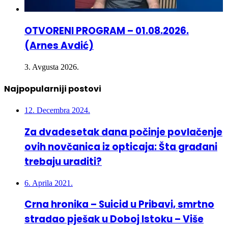
OTVORENI PROGRAM – 01.08.2026.
(Arnes Avdić)
3. Avgusta 2026.
Najpopularniji postovi
12. Decembra 2024.
Za dvadesetak dana počinje povlačenje
ovih novčanica iz opticaja: Šta građani
trebaju uraditi?
6. Aprila 2021.
Crna hronika – Suicid u Pribavi, smrtno
stradao pješak u Doboj Istoku – Više
osoba povrijeđeno u 3 saobraćajne