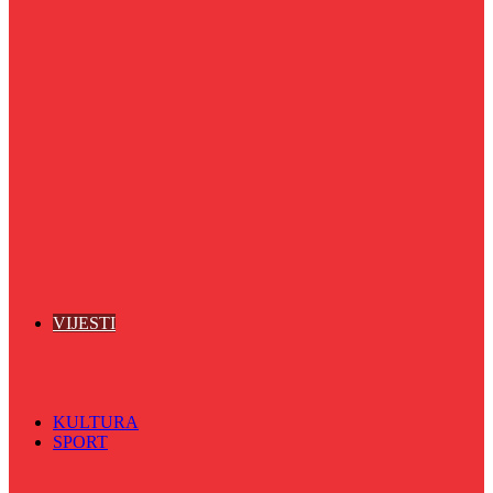
Puls života
Radio ordinacija
Radio razglednica
Razgovor s povodom
Riječ više
Riznica znanja
Sa sportskih terena
Šareni sat
Sedmicna hronika
Spektar
Srednjoškolci na talasu
Vijećnićka hronika
Vjerski program
Znamenite BH ličnosti
VIJESTI
Sve
BKC
Kino
Koncerti
KULTURA
SPORT
Sve
Nogomet
Odbojka
Rukomet