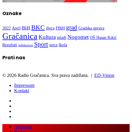
Oznake
BKC
grad
BiH
2022
April
djeca
FBiH
Gradska uprava
Gračanica
Kultura
Nogomet
mladi
OŠ Hasan Kikić
Sport
Rezultati
sreca
škola
solidarnost
Prati nas
© 2026 Radio Gračanica. Sva prava zadržana. |
ED-Vision
Impressum
Kontakt
Facebook
Twitter
LinkedIn
WhatsApp
Viber
Back
Close
Naslovna
to
Radio
top
Vijesti