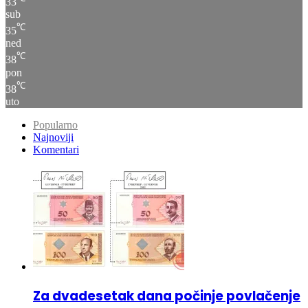
℃
35
ned
℃
38
pon
℃
38
uto
Popularno
Najnoviji
Komentari
Za dvadesetak dana počinje povlačenje
ovih novčanica iz opticaja: Šta građani