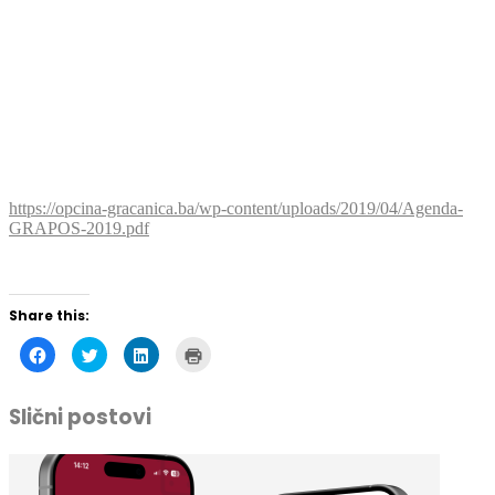
https://opcina-gracanica.ba/wp-content/uploads/2019/04/Agenda-
GRAPOS-2019.pdf
Share this:
Click
Click
Click
Click
to
to
to
to
share
share
share
print
on
on
on
(Opens
Facebook
Twitter
LinkedIn
in
Slični postovi
(Opens
(Opens
(Opens
new
in
in
in
window)
new
new
new
window)
window)
window)