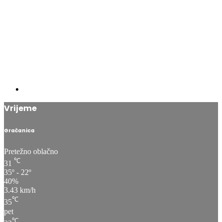
Vrijeme
Gračanica
Pretežno oblačno
℃
31
35º - 22º
40%
3.43 km/h
℃
35
pet
℃
33
sub