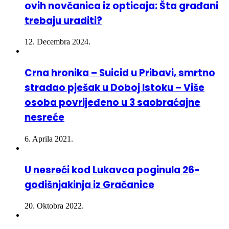
trebaju uraditi?
12. Decembra 2024.
Crna hronika – Suicid u Pribavi, smrtno
stradao pješak u Doboj Istoku – Više
osoba povrijeđeno u 3 saobraćajne
nesreće
6. Aprila 2021.
U nesreći kod Lukavca poginula 26-
godišnjakinja iz Gračanice
20. Oktobra 2022.
Biro Gračanica – Informacija za sve