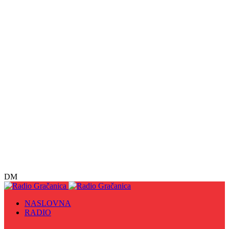
DM
NASLOVNA
RADIO
Sve
09. maj - Dan pobjede nad fašizmom, Dan Europe i
Dan Zlatnih ljiljana