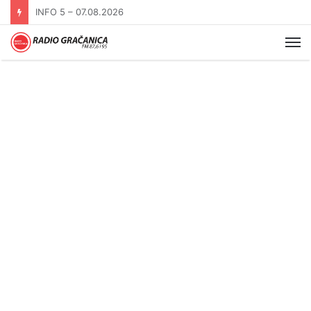
INFO 5 – 06.08.2026.
Me