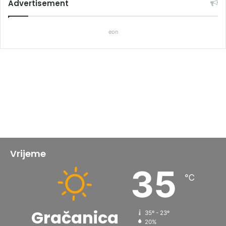
Advertisement
eon
Vrijeme
35
℃
Gračanica
35º - 23º
20%