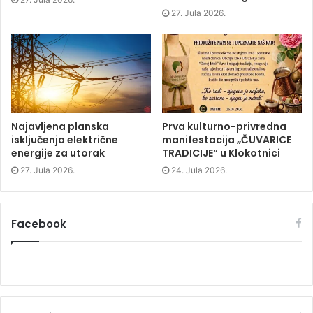
n
e
n
e
w
e
27. Jula 2026.
w
w
w
w
i
w
i
n
i
n
d
n
d
o
d
o
w
o
w
)
w
)
)
Najavljena planska
Prva kulturno-privredna
isključenja električne
manifestacija „ČUVARICE
energije za utorak
TRADICIJE“ u Klokotnici
27. Jula 2026.
24. Jula 2026.
Facebook