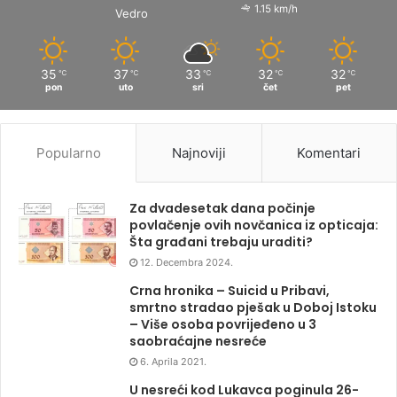
1.15 km/h
Vedro
35
37
33
32
32
℃
℃
℃
℃
℃
pon
uto
sri
čet
pet
Popularno
Najnoviji
Komentari
Za dvadesetak dana počinje
povlačenje ovih novčanica iz opticaja:
Šta građani trebaju uraditi?
12. Decembra 2024.
Crna hronika – Suicid u Pribavi,
smrtno stradao pješak u Doboj Istoku
– Više osoba povrijeđeno u 3
saobraćajne nesreće
6. Aprila 2021.
U nesreći kod Lukavca poginula 26-