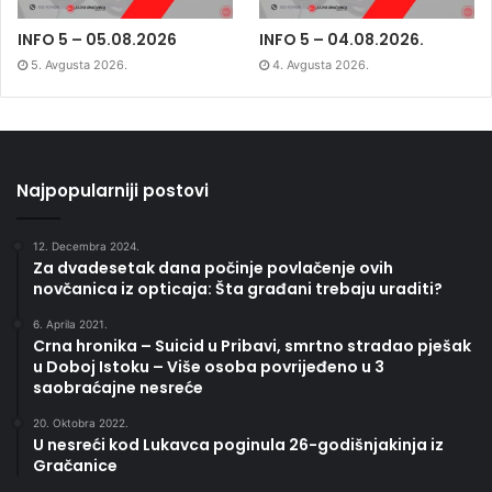
INFO 5 – 05.08.2026
INFO 5 – 04.08.2026.
5. Avgusta 2026.
4. Avgusta 2026.
Najpopularniji postovi
12. Decembra 2024.
Za dvadesetak dana počinje povlačenje ovih
novčanica iz opticaja: Šta građani trebaju uraditi?
6. Aprila 2021.
Crna hronika – Suicid u Pribavi, smrtno stradao pješak
u Doboj Istoku – Više osoba povrijeđeno u 3
saobraćajne nesreće
20. Oktobra 2022.
U nesreći kod Lukavca poginula 26-godišnjakinja iz
Gračanice