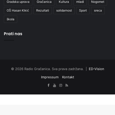
Gradska uprava
Gračanica
Kultura
mladi
Nogomet
OŠ Hasan Kikić
Rezultati
solidarnost
Sport
sreca
škola
Prati nas
© 2026 Radio Gračanica. Sva prava zadržana. |
ED-Vision
Impressum
Kontakt