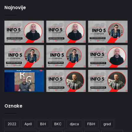
Najnovije
Oznake
2022
April
BiH
BKC
djeca
FBiH
grad