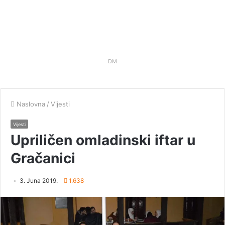
DM
Naslovna
/
Vijesti
Vijesti
Upriličen omladinski iftar u
Gračanici
3. Juna 2019.
1.638