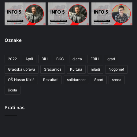
Oznake
2022
April
BiH
BKC
djeca
FBiH
grad
Gradska uprava
Gračanica
Kultura
mladi
Nogomet
OŠ Hasan Kikić
Rezultati
solidarnost
Sport
sreca
škola
Prati nas