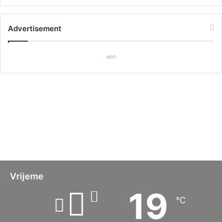
Advertisement
eon
Vrijeme
19
℃