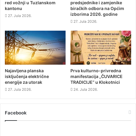
red vožnji u Tuzlanskom
predsjednike i zamjenike
n
s
n
d
s
i
s
o
kantonu
biračkih odbora na Općim
i
n
i
w
izborima 2026. godine
n
n
n
)
27. Jula 2026.
n
e
n
e
w
e
27. Jula 2026.
w
w
w
w
i
w
i
n
i
n
d
n
d
o
d
o
w
o
w
)
w
)
)
Najavljena planska
Prva kulturno-privredna
isključenja električne
manifestacija „ČUVARICE
energije za utorak
TRADICIJE“ u Klokotnici
27. Jula 2026.
24. Jula 2026.
Facebook