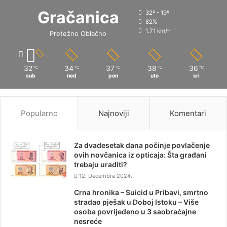
Gračanica
32º - 19º
82%
1.71 km/h
Pretežno Oblačno
32
34
37
38
36
℃
℃
℃
℃
℃
sub
ned
pon
uto
sri
Popularno
Najnoviji
Komentari
Za dvadesetak dana počinje povlačenje
ovih novčanica iz opticaja: Šta građani
trebaju uraditi?
12. Decembra 2024.
Crna hronika – Suicid u Pribavi, smrtno
stradao pješak u Doboj Istoku – Više
osoba povrijeđeno u 3 saobraćajne
nesreće