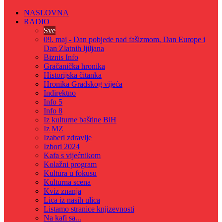
NASLOVNA
RADIO
Sve
09. maj - Dan pobjede nad fašizmom, Dan Europe i
Dan Zlatnih ljiljana
Biznis Info
Gračanička hronika
Historijska čitanka
Hronika Gradskog vijeća
Indirektno
Info 5
Info 8
Iz kulturne baštine BiH
Iz MZ
Izaberi zdravlje
Izbori 2024
Kafa s vijećnikom
Kolažni program
Kultura u fokusu
Kulturna scena
Kviz znanja
Lica iz nasih ulica
Listamo stranice knjizevnosti
Na kafi sa...