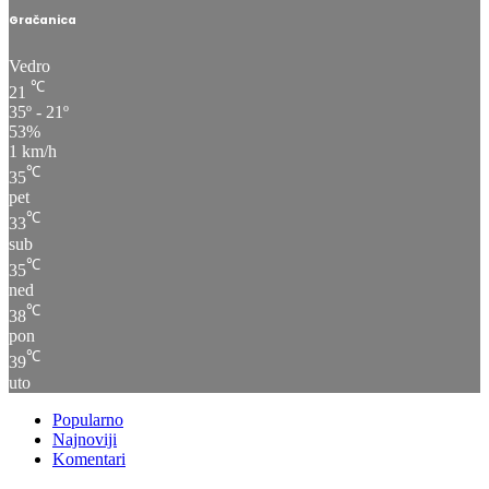
Gračanica
Vedro
℃
21
35º - 21º
53%
1 km/h
℃
35
pet
℃
33
sub
℃
35
ned
℃
38
pon
℃
39
uto
Popularno
Najnoviji
Komentari