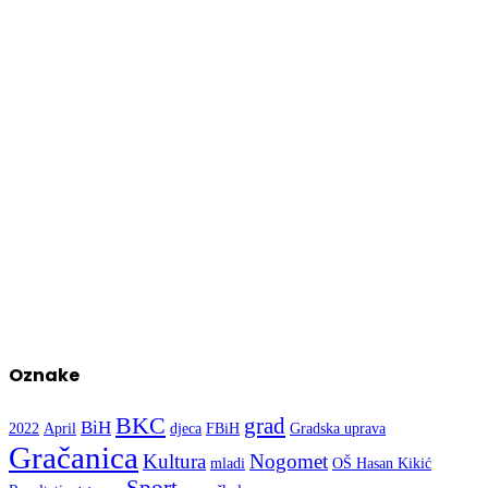
Oznake
BKC
grad
BiH
2022
April
djeca
FBiH
Gradska uprava
Gračanica
Kultura
Nogomet
mladi
OŠ Hasan Kikić