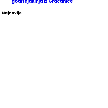
godišnjakinja iz Gračanice
Najnovije