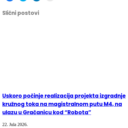
share
share
share
print
on
on
on
(Opens
Facebook
Twitter
LinkedIn
in
Slični postovi
(Opens
(Opens
(Opens
new
in
in
in
window)
new
new
new
window)
window)
window)
Uskoro počinje realizacija projekta izgradnje
kružnog toka na magistralnom putu M4, na
ulazu u Gračanicu kod “Robota”
22. Jula 2026.