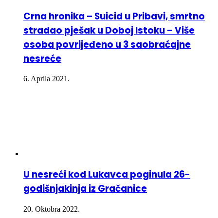
Crna hronika – Suicid u Pribavi, smrtno
stradao pješak u Doboj Istoku – Više
osoba povrijeđeno u 3 saobraćajne
nesreće
6. Aprila 2021.
U nesreći kod Lukavca poginula 26-
godišnjakinja iz Gračanice
20. Oktobra 2022.