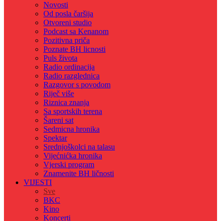
Novosti
Od posla čaršija
Otvoreni studio
Podcast sa Kenanom
Pozitivna priča
Poznate BH licnosti
Puls života
Radio ordinacija
Radio razglednica
Razgovor s povodom
Riječ više
Riznica znanja
Sa sportskih terena
Šareni sat
Sedmicna hronika
Spektar
Srednjoškolci na talasu
Vijećnićka hronika
Vjerski program
Znamenite BH ličnosti
VIJESTI
Sve
BKC
Kino
Koncerti