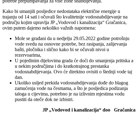
potrebe prepumpavanja za više zone snabdijevanja.
Kako bi umanjili posljedice nedostataka električne energije u
trajanju od 14 sati i očuvali što kvalitetnije vodosnabdijevanje na
području kojim upravlja JP „Vodovod i kanalizacija“ Gračanica,
ovim putem dajemo nekoliko važnih napomena:
Mole se građani da u nedjelju 29.05.2022 godine potrošnju
vode svedu na osnovne potrebe, bez rasipanja, zalijevanja
bašti, pločnika i slično kako bi se očuvali nivoi u
rezervoarima,
U pojedinim dijelovima grada će doći do smanjenja pritiska a
u nekim područjima i do kratkotrajnog prestanka
vodosnabdijevanja. Ovo će direktno ovisiti o štednji vode taj
dan.
Ukoliko usljed prekida vodosnabdijevanja dođe do blagog
zamućenja vode na česmama, a što je posljedica podizanja
taloga u cijevima, potrebno je na izlivnim mjestima vodu
pustiti da oteče dok ne izbistri.
JP „Vodovod i kanalizacija“ doo
Gračanica