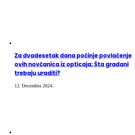
Za dvadesetak dana počinje povlačenje
ovih novčanica iz opticaja: Šta građani
trebaju uraditi?
12. Decembra 2024.