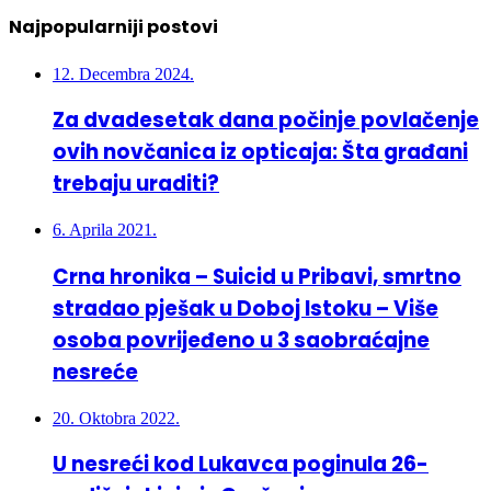
Najpopularniji postovi
12. Decembra 2024.
Za dvadesetak dana počinje povlačenje
ovih novčanica iz opticaja: Šta građani
trebaju uraditi?
6. Aprila 2021.
Crna hronika – Suicid u Pribavi, smrtno
stradao pješak u Doboj Istoku – Više
osoba povrijeđeno u 3 saobraćajne
nesreće
20. Oktobra 2022.
U nesreći kod Lukavca poginula 26-