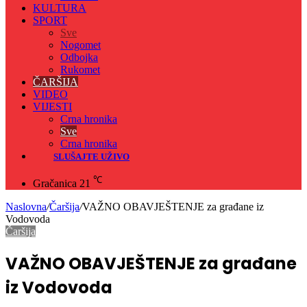
KULTURA
SPORT
Sve
Nogomet
Odbojka
Rukomet
ČARŠIJA
VIDEO
VIJESTI
Crna hronika
Sve
Crna hronika
SLUŠAJTE UŽIVO
℃
Gračanica
21
Naslovna
/
Čaršija
/
VAŽNO OBAVJEŠTENJE za građane iz
Vodovoda
Čaršija
VAŽNO OBAVJEŠTENJE za građane
iz Vodovoda