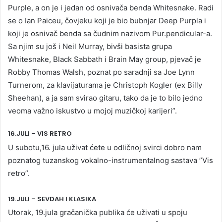
Purple, a on je i jedan od osnivača benda Whitesnake. Radi
se o Ian Paiceu, čovjeku koji je bio bubnjar Deep Purpla i
koji je osnivač benda sa čudnim nazivom Pur.pendicular-a.
Sa njim su još i Neil Murray, bivši basista grupa
Whitesnake, Black Sabbath i Brain May group, pjevač je
Robby Thomas Walsh, poznat po saradnji sa Joe Lynn
Turnerom, za klavijaturama je Christoph Kogler (ex Billy
Sheehan), a ja sam svirao gitaru, tako da je to bilo jedno
veoma važno iskustvo u mojoj muzičkoj karijeri”.
16.JULI – VIS RETRO
U subotu,16. jula uživat ćete u odličnoj svirci dobro nam
poznatog tuzanskog vokalno-instrumentalnog sastava ”Vis
retro”.
19.JULI – SEVDAH I KLASIKA
Utorak, 19.jula gračanička publika će uživati u spoju