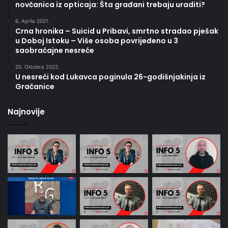
novčanica iz opticaja: Šta građani trebaju uraditi?
6. Aprila 2021.
Crna hronika – Suicid u Pribavi, smrtno stradao pješak
u Doboj Istoku – Više osoba povrijeđeno u 3
saobraćajne nesreće
20. Oktobra 2022.
U nesreći kod Lukavca poginula 26-godišnjakinja iz
Gračanice
Najnovije