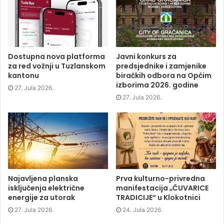
a
w
i
e
c
i
n
n
e
t
k
s
b
t
e
i
o
e
d
n
o
r
I
n
k
(
n
e
(
O
(
w
O
p
O
w
p
e
p
i
Dostupna nova platforma
Javni konkurs za
e
n
e
n
za red vožnji u Tuzlanskom
predsjednike i zamjenike
n
s
n
d
s
i
s
o
kantonu
biračkih odbora na Općim
i
n
i
w
izborima 2026. godine
n
n
n
)
27. Jula 2026.
n
e
n
e
w
e
27. Jula 2026.
w
w
w
w
i
w
i
n
i
n
d
n
d
o
d
o
w
o
w
)
w
)
)
Najavljena planska
Prva kulturno-privredna
isključenja električne
manifestacija „ČUVARICE
energije za utorak
TRADICIJE“ u Klokotnici
27. Jula 2026.
24. Jula 2026.