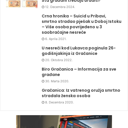
Šta građani trebaju uraditi?
12. Decembra 2024.
Crna hronika – Suicid u Pribavi,
smrtno stradao pješak u Doboj Istoku
– Više osoba povrijeđeno u 3
saobraćajne nesreće
6. Aprila 2021.
U nesreći kod Lukavca poginula 26-
godišnjakinja iz Gračanice
20. Oktobra 2022.
Biro Gračanica – Informacija za sve
građane
30. Marta 2020.
Gračanica: Iz vatrenog oružja smrtno
stradala ženska osoba
8. Decembra 2020.