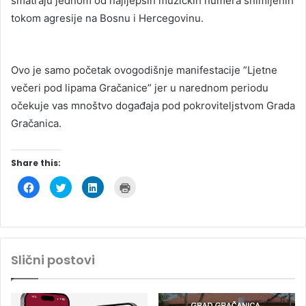
smatraju jednom od najljepših muzičkih numera snimljenih
tokom agresije na Bosnu i Hercegovinu.
Ovo je samo početak ovogodišnje manifestacije ”Ljetne
večeri pod lipama Gračanice” jer u narednom periodu
očekuje vas mnoštvo događaja pod pokroviteljstvom Grada
Gračanica.
Share this:
C
C
C
C
l
l
l
l
i
i
i
i
c
c
c
c
k
k
k
k
t
t
t
t
o
o
o
o
s
s
s
p
h
h
h
r
Slični postovi
a
a
a
i
r
r
r
n
e
e
e
t
o
o
o
(
n
n
n
O
F
T
L
p