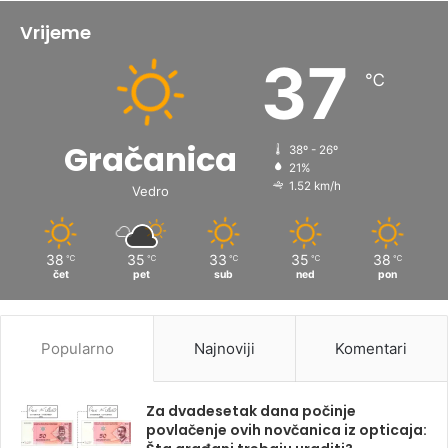
Vrijeme
37
℃
Gračanica
38º - 26º
21%
1.52 km/h
Vedro
38
35
33
35
38
℃
℃
℃
℃
℃
čet
pet
sub
ned
pon
Popularno
Najnoviji
Komentari
Za dvadesetak dana počinje
povlačenje ovih novčanica iz opticaja: