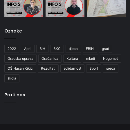
Oznake
2022
April
BiH
BKC
djeca
FBiH
grad
Gradska uprava
Gračanica
Kultura
mladi
Nogomet
OŠ Hasan Kikić
Rezultati
solidarnost
Sport
sreca
škola
Prati nas