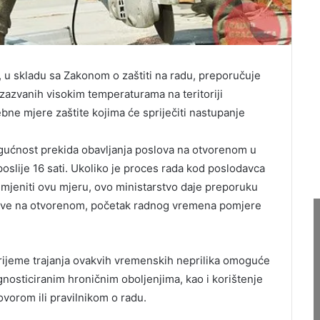
e, u skladu sa Zakonom o zaštiti na radu, preporučuje
zazvanih visokim temperaturama na teritoriji
ne mjere zaštite kojima će spriječiti nastupanje
ućnost prekida obavljanja poslova na otvorenom u
poslije 16 sati. Ukoliko je proces rada kod poslodavca
mjeniti ovu mjeru, ovo ministarstvo daje preporuku
love na otvorenom, početak radnog vremena pomjere
rijeme trajanja ovakvih vremenskih neprilika omoguće
nosticiranim hroničnim oboljenjima, kao i korištenje
vorom ili pravilnikom o radu.