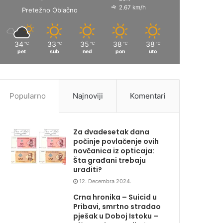
2.67 km/h
Pretežno Oblačno
34
33
35
38
38
℃
℃
℃
℃
℃
pet
sub
ned
pon
uto
Popularno
Najnoviji
Komentari
Za dvadesetak dana
počinje povlačenje ovih
novčanica iz opticaja:
Šta građani trebaju
uraditi?
12. Decembra 2024.
Crna hronika – Suicid u
Pribavi, smrtno stradao
pješak u Doboj Istoku –