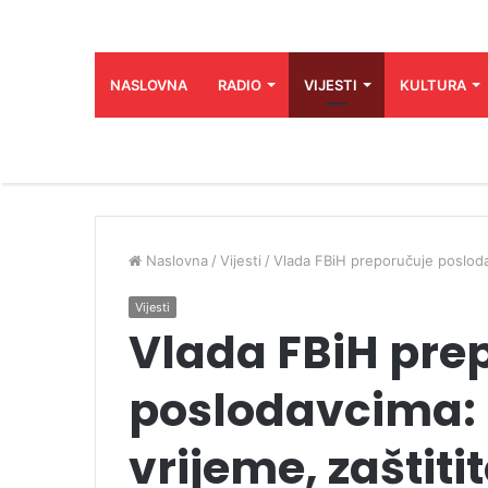
NASLOVNA
RADIO
VIJESTI
KULTURA
Naslovna
/
Vijesti
/
Vlada FBiH preporučuje poslodav
Vijesti
Vlada FBiH pre
poslodavcima: 
vrijeme, zaštiti