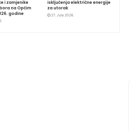
e i zamjenike
isključenja električne energije
dbora na Općim
za utorak
026. godine
27. Jula 2026.
6.