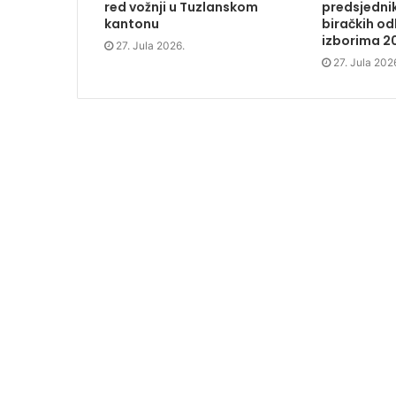
n
n
n
)
red vožnji u Tuzlanskom
predsjednik
n
e
n
kantonu
biračkih o
e
w
e
w
w
w
izborima 2
w
i
w
27. Jula 2026.
i
n
i
27. Jula 202
n
d
n
d
o
d
o
w
o
w
)
w
)
)