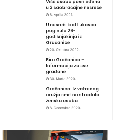
Više osoba povrijeđeno
u 3 saobraćajne nesreće
6. Aprila 2021.
U nesreći kod Lukavca
poginula 26-
godišnjakinja iz
Gračanice
20. Oktobra 2022.
Biro Gračanica –
Informacija za sve
građane
30. Marta 2020.
Gračanica: Iz vatrenog
oružja smrtno stradala
ženska osoba
8. Decembra 2020.