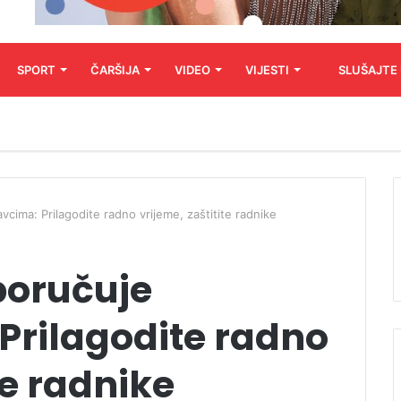
SPORT
ČARŠIJA
VIDEO
VIJESTI
SLUŠAJTE
cima: Prilagodite radno vrijeme, zaštitite radnike
poručuje
Prilagodite radno
te radnike