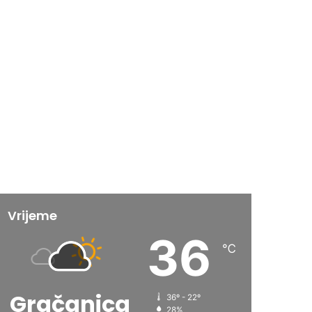
Vrijeme
36
℃
Gračanica
36º - 22º
28%