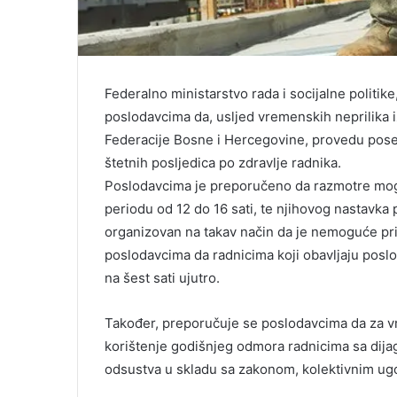
Federalno ministarstvo rada i socijalne politik
poslodavcima da, usljed vremenskih neprilika i
Federacije Bosne i Hercegovine, provedu poseb
štetnih posljedica po zdravlje radnika.
Poslodavcima je preporučeno da razmotre mog
periodu od 12 do 16 sati, te njihovog nastavka 
organizovan na takav način da je nemoguće pri
poslodavcima da radnicima koji obavljaju pos
na šest sati ujutro.
Također, preporučuje se poslodavcima da za v
korištenje godišnjeg odmora radnicima sa dijag
odsustva u skladu sa zakonom, kolektivnim ugo