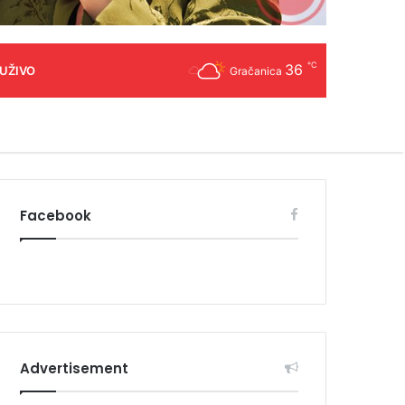
℃
36
 UŽIVO
Gračanica
Facebook
Advertisement