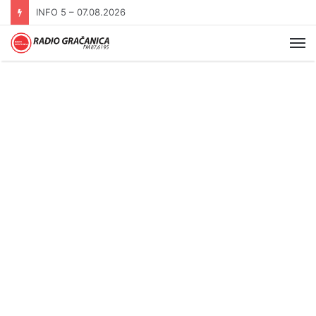
INFO 5 – 06.08.2026.
Me