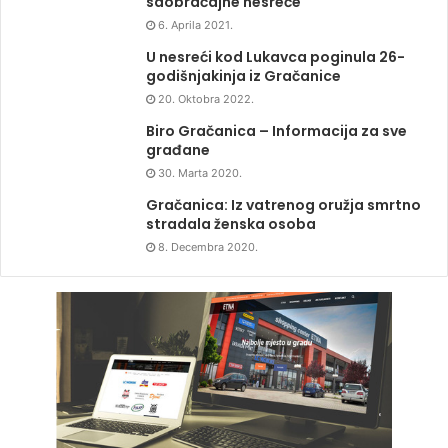
saobraćajne nesreće
6. Aprila 2021.
U nesreći kod Lukavca poginula 26-
godišnjakinja iz Gračanice
20. Oktobra 2022.
Biro Gračanica – Informacija za sve
građane
30. Marta 2020.
Gračanica: Iz vatrenog oružja smrtno
stradala ženska osoba
8. Decembra 2020.