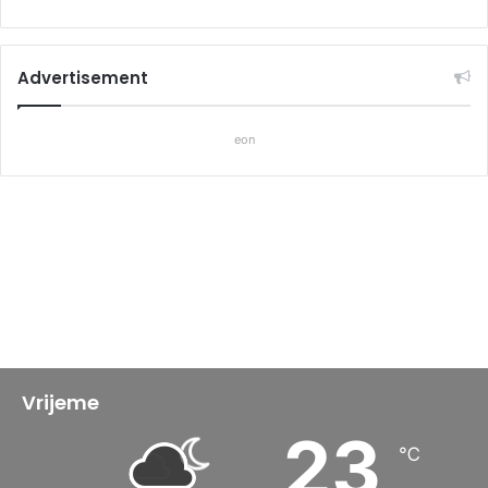
Advertisement
eon
Vrijeme
23
℃