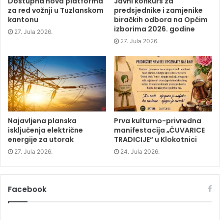
Dostupna nova platforma
Javni konkurs za
e
n
e
n
za red vožnji u Tuzlanskom
predsjednike i zamjenike
n
s
n
d
s
i
s
o
kantonu
biračkih odbora na Općim
i
n
i
w
izborima 2026. godine
n
n
n
)
27. Jula 2026.
n
e
n
e
w
e
27. Jula 2026.
w
w
w
w
i
w
i
n
i
n
d
n
d
o
d
o
w
o
w
)
w
)
)
Najavljena planska
Prva kulturno-privredna
isključenja električne
manifestacija „ČUVARICE
energije za utorak
TRADICIJE“ u Klokotnici
27. Jula 2026.
24. Jula 2026.
Facebook