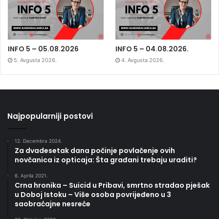
INFO 5 – 05.08.2026
INFO 5 – 04.08.2026.
5. Avgusta 2026.
4. Avgusta 2026.
Najpopularniji postovi
12. Decembra 2024.
Za dvadesetak dana počinje povlačenje ovih
novčanica iz opticaja: Šta građani trebaju uraditi?
6. Aprila 2021.
Crna hronika – Suicid u Pribavi, smrtno stradao pješak
u Doboj Istoku – Više osoba povrijeđeno u 3
saobraćajne nesreće