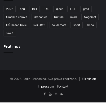
2022
April
BiH
BKC
djeca
FBiH
grad
Gradska uprava
Gračanica
Kultura
mladi
Nogomet
OŠ Hasan Kikić
Rezultati
solidarnost
Sport
sreca
škola
Prati nas
© 2026 Radio Gračanica. Sva prava zadržana. |
ED-Vision
Impressum
Kontakt