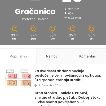
Gračanica
33º - 18º
60%
0.93 km/h
Pretežno Oblačno
33
37
38
35
35
℃
℃
℃
℃
℃
ned
pon
uto
sri
čet
Popularno
Najnoviji
Komentari
Za dvadesetak dana počinje
povlačenje ovih novčanica iz opticaja:
Šta građani trebaju uraditi?
12. Decembra 2024.
Crna hronika – Suicid u Pribavi,
smrtno stradao pješak u Doboj Istoku
– Više osoba povrijeđeno u 3