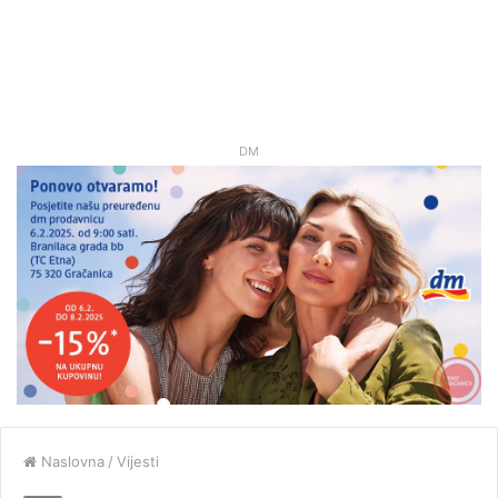
DM
Naslovna
/
Vijesti