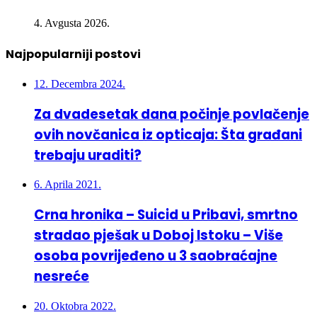
Najpopularniji postovi
12. Decembra 2024.
Za dvadesetak dana počinje povlačenje
ovih novčanica iz opticaja: Šta građani
trebaju uraditi?
6. Aprila 2021.
Crna hronika – Suicid u Pribavi, smrtno
stradao pješak u Doboj Istoku – Više
osoba povrijeđeno u 3 saobraćajne
nesreće
20. Oktobra 2022.
U nesreći kod Lukavca poginula 26-