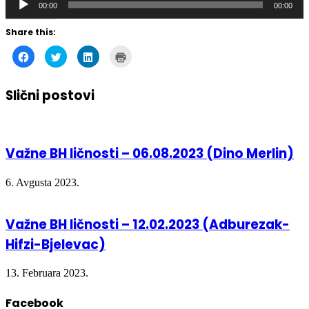
Share this:
Click
Click
Click
Click
to
to
to
to
share
share
share
print
on
on
on
(Opens
Facebook
Twitter
LinkedIn
in
Slični postovi
(Opens
(Opens
(Opens
new
in
in
in
window)
new
new
new
window)
window)
window)
Važne BH ličnosti – 06.08.2023 (Dino Merlin)
6. Avgusta 2023.
Važne BH ličnosti – 12.02.2023 (Adburezak-
Hifzi-Bjelevac)
13. Februara 2023.
Facebook