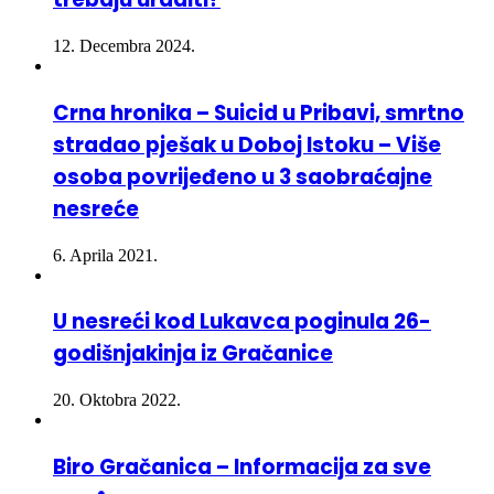
12. Decembra 2024.
Crna hronika – Suicid u Pribavi, smrtno
stradao pješak u Doboj Istoku – Više
osoba povrijeđeno u 3 saobraćajne
nesreće
6. Aprila 2021.
U nesreći kod Lukavca poginula 26-
godišnjakinja iz Gračanice
20. Oktobra 2022.
Biro Gračanica – Informacija za sve
građane