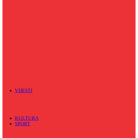
Puls života
Radio ordinacija
Radio razglednica
Razgovor s povodom
Riječ više
Riznica znanja
Sa sportskih terena
Šareni sat
Sedmicna hronika
Spektar
Srednjoškolci na talasu
Vijećnićka hronika
Vjerski program
Znamenite BH ličnosti
VIJESTI
Sve
BKC
Kino
Koncerti
KULTURA
SPORT
Sve
Nogomet
Odbojka
Rukomet