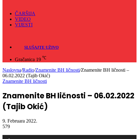
ČARŠIJA
VIDEO
VIJESTI
Sve
Crna hronika
SLUŠAJTE UŽIVO
℃
Gračanica
19
Naslovna
/
Radio
/
Znamenite BH ličnosti
/
Znamenite BH ličnosti –
06.02.2022 (Tajib Okić)
Znamenite BH ličnosti
Znamenite BH ličnosti – 06.02.2022
(Tajib Okić)
9. Februara 2022.
579
Audio
Player
00:00
00:00