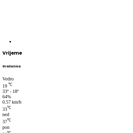
Vrijeme
Gračanica
Vedro
℃
19
33º - 18º
64%
0.57 km/h
℃
33
ned
℃
37
pon
℃
38
uto