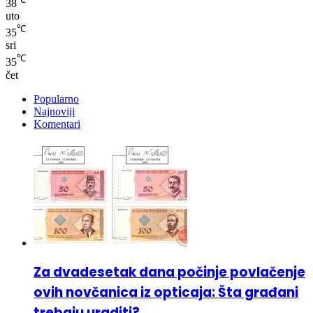
℃
35
sri
℃
35
čet
Popularno
Najnoviji
Komentari
Za dvadesetak dana počinje povlačenje
ovih novčanica iz opticaja: Šta građani
trebaju uraditi?