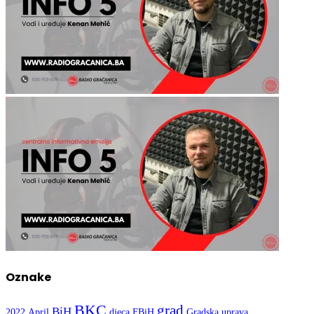
Oznake
BKC
grad
BiH
2022
April
djeca
FBiH
Gradska uprava
Gračanica
Kultura
Nogomet
mladi
OŠ Hasan Kikić