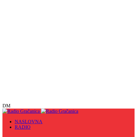
DM
NASLOVNA
RADIO
Sve
09. maj - Dan pobjede nad fašizmom, Dan Europe i
Dan Zlatnih ljiljana