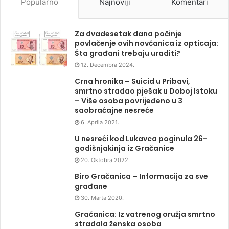
Popularno
Najnoviji
Komentari
Za dvadesetak dana počinje
povlačenje ovih novčanica iz opticaja:
Šta građani trebaju uraditi?
12. Decembra 2024.
Crna hronika – Suicid u Pribavi,
smrtno stradao pješak u Doboj Istoku
– Više osoba povrijeđeno u 3
saobraćajne nesreće
6. Aprila 2021.
U nesreći kod Lukavca poginula 26-
godišnjakinja iz Gračanice
20. Oktobra 2022.
Biro Gračanica – Informacija za sve
građane
30. Marta 2020.
Gračanica: Iz vatrenog oružja smrtno
stradala ženska osoba