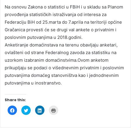
Na osnovu Zakona o statistici u FBiH i u skladu sa Planom
provođenja statističkih istraživanja od interesa za
Federaciju BiH od 25.marta do 7.aprila na teritoriji općine
Gračanica provesti će se drugi val ankete o privatnim i
poslovnim putovanjima u 2018.godini.
Anketiranje domaćinstava na terenu obavljaju anketari,
ovlašteni od strane Federalnog zavoda za statistiku na
uzorkom izabranim domaćinstvima.Ovom anketom
prikupljaju se podaci o višednevnim privatnim i poslovnim
putovanjima domaćeg stanovništva kao i jednodnevnim
putovanjima u inostranstvo.
Share this:
C
C
C
C
l
l
l
l
i
i
i
i
c
c
c
c
k
k
k
k
t
t
t
t
o
o
o
o