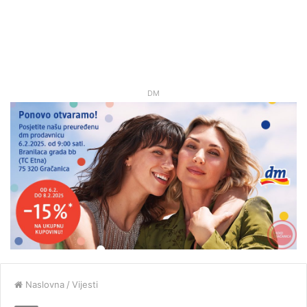
DM
Naslovna
/
Vijesti