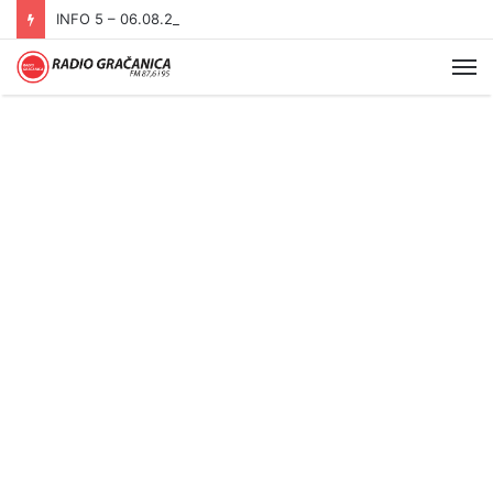
INFO 5 – 06.08.2026.
Me