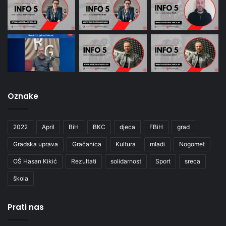
Oznake
2022
April
BiH
BKC
djeca
FBiH
grad
Gradska uprava
Gračanica
Kultura
mladi
Nogomet
OŠ Hasan Kikić
Rezultati
solidarnost
Sport
sreca
škola
Prati nas