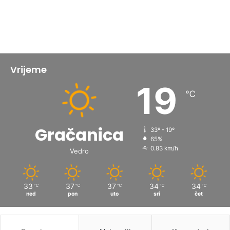
Vrijeme
19
℃
Gračanica
33º - 19º
65%
0.83 km/h
Vedro
33
37
37
34
34
℃
℃
℃
℃
℃
ned
pon
uto
sri
čet