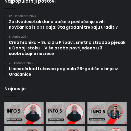
Najpopularniji postovi
12. Decembra 2024.
Za dvadesetak dana počinje povlačenje ovih
novčanica iz opticaja: Šta građani trebaju uraditi?
6. Aprila 2021.
Crna hronika – Suicid u Pribavi, smrtno stradao pješak
u Doboj Istoku – Više osoba povrijeđeno u 3
saobraćajne nesreće
20. Oktobra 2022.
U nesreći kod Lukavca poginula 26-godišnjakinja iz
Gračanice
Najnovije