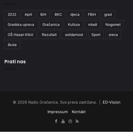
2022
April
BiH
BKC
djeca
FBiH
grad
Gradska uprava
Gračanica
Kultura
mladi
Nogomet
OŠ Hasan Kikić
Rezultati
solidarnost
Sport
sreca
škola
Prati nas
© 2026 Radio Gračanica. Sva prava zadržana. |
ED-Vision
Impressum
Kontakt