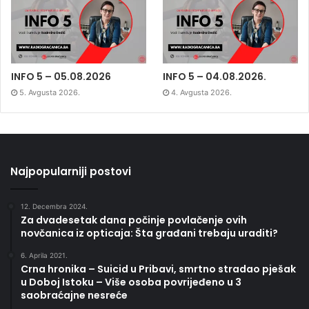
INFO 5 – 05.08.2026
INFO 5 – 04.08.2026.
5. Avgusta 2026.
4. Avgusta 2026.
Najpopularniji postovi
12. Decembra 2024.
Za dvadesetak dana počinje povlačenje ovih
novčanica iz opticaja: Šta građani trebaju uraditi?
6. Aprila 2021.
Crna hronika – Suicid u Pribavi, smrtno stradao pješak
u Doboj Istoku – Više osoba povrijeđeno u 3
saobraćajne nesreće