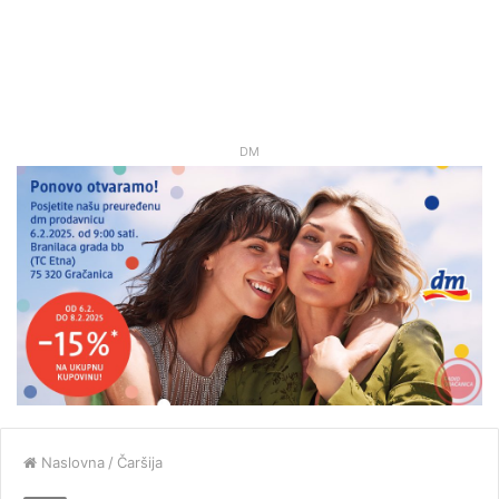
DM
Naslovna
/
Čaršija