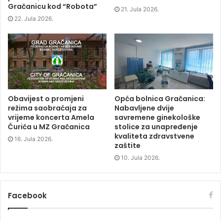
n
e
n
Gračanicu kod “Robota”
e
w
e
21. Jula 2026.
w
w
w
22. Jula 2026.
w
i
w
i
n
i
n
d
n
d
o
d
o
w
o
w
)
w
)
)
Obavijest o promjeni
Opća bolnica Gračanica:
režima saobraćaja za
Nabavljene dvije
vrijeme koncerta Amela
savremene ginekološke
Ćurića u MZ Gračanica
stolice za unapređenje
kvaliteta zdravstvene
16. Jula 2026.
zaštite
10. Jula 2026.
Facebook