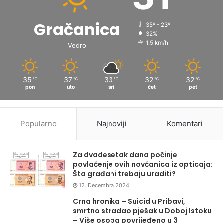
Gračanica
35º - 23º
32%
1.5 km/h
Vedro
35
37
33
32
32
℃
℃
℃
℃
℃
pon
uto
sri
čet
pet
Popularno
Najnoviji
Komentari
Za dvadesetak dana počinje
povlačenje ovih novčanica iz opticaja:
Šta građani trebaju uraditi?
12. Decembra 2024.
Crna hronika – Suicid u Pribavi,
smrtno stradao pješak u Doboj Istoku
– Više osoba povrijeđeno u 3