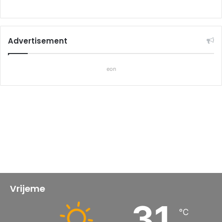
Advertisement
eon
Vrijeme
31
℃