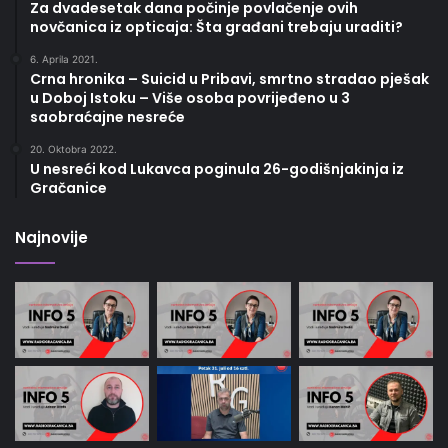
Za dvadesetak dana počinje povlačenje ovih
novčanica iz opticaja: Šta građani trebaju uraditi?
6. Aprila 2021.
Crna hronika – Suicid u Pribavi, smrtno stradao pješak
u Doboj Istoku – Više osoba povrijeđeno u 3
saobraćajne nesreće
20. Oktobra 2022.
U nesreći kod Lukavca poginula 26-godišnjakinja iz
Gračanice
Najnovije