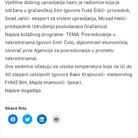
Vještine dobrog upravljanja naziv je radionice koja je
održana u gračaničkoj Etni (govore Fuad Šišić- privrednik,
Sead Jahić- ekspert za sistem upravljanja, Mirsad Helić-
predsjednik Udruženja poslodavaca Gračanica)
Najava kolažnog programa- TEMA: Posredovanje u
nekretninama (govori Emir Čolo, diplomirani ekonomista,
osnivač prve Agencije za posredovanje u prometu
nekretninama).
Ove sedmice očekuju se visoke temperature koje će ići do
40 stepeni celzijevih (govore Bakir Krajinović- meteorolog
FHMZ BiH, Majda Imamović- ljekar).
Najave događaja
Share this:
C
C
C
C
l
l
l
l
i
i
i
i
c
c
c
c
k
k
k
k
t
t
t
t