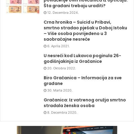
Šta građani trebaju uraditi?
12. Decembra 2024.
Crna hronika – Suicid u Pribavi,
smrtno stradao pješak u Doboj Istoku
– Više osoba povrijeđeno u 3
saobraćajne nesreće
6. Aprila 2021.
U nesreći kod Lukavca poginula 26-
godišnjakinja iz Gračanice
20. Oktobra 2022.
Biro Gračanica – Informacija za sve
građane
30. Marta 2020.
Gračanica: Iz vatrenog oružja smrtno
stradala ženska osoba
8. Decembra 2020.