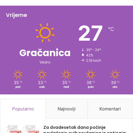
Vrijeme
27
℃
Gračanica
35º - 24º
42%
2.19 km/h
Vedro
35
33
35
38
39
℃
℃
℃
℃
℃
pet
sub
ned
pon
uto
Popularno
Najnoviji
Komentari
Za dvadesetak dana počinje
povlačenje ovih novčanica iz opticaja: