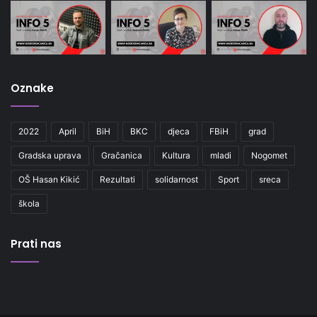
Oznake
2022
April
BiH
BKC
djeca
FBiH
grad
Gradska uprava
Gračanica
Kultura
mladi
Nogomet
OŠ Hasan Kikić
Rezultati
solidarnost
Sport
sreca
škola
Prati nas