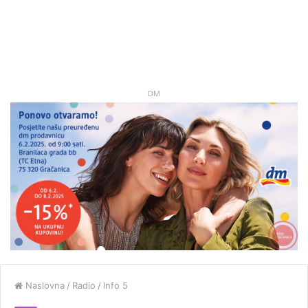
DM
Naslovna
/
Radio
/
Info 5