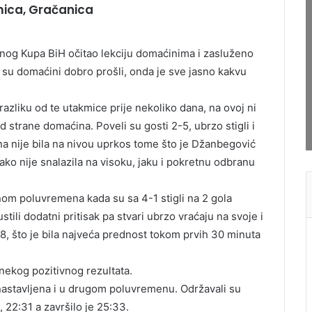
kmica, Gračanica
etnog Kupa BiH očitao lekciju domaćinima i zasluženo
 su domaćini dobro prošli, onda je sve jasno kakvu
 razliku od te utakmice prije nekoliko dana, na ovoj ni
d strane domaćina. Poveli su gosti 2-5, ubrzo stigli i
na nije bila na nivou uprkos tome što je Džanbegović
ko nije snalazila na visoku, jaku i pokretnu odbranu
nom poluvremena kada su sa 4-1 stigli na 2 gola
stili dodatni pritisak pa stvari ubrzo vraćaju na svoje i
 +8, što je bila najveća prednost tokom prvih 30 minuta
 nekog pozitivnog rezultata.
e nastavljena i u drugom poluvremenu. Održavali su
 22:31 a završilo je 25:33.