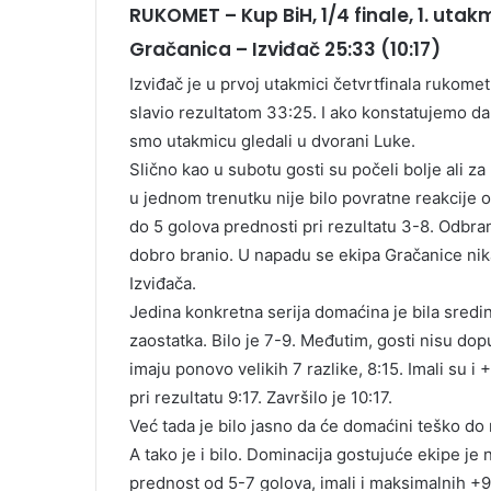
RUKOMET – Kup BiH, 1/4 finale, 1. uta
Gračanica – Izviđač 25:33 (10:17)
Izviđač je u prvoj utakmici četvrtfinala rukom
slavio rezultatom 33:25. I ako konstatujemo da
smo utakmicu gledali u dvorani Luke.
Slično kao u subotu gosti su počeli bolje ali za
u jednom trenutku nije bilo povratne reakcije o
do 5 golova prednosti pri rezultatu 3-8. Odbra
dobro branio. U napadu se ekipa Gračanice nika
Izviđača.
Jedina konkretna serija domaćina je bila sredi
zaostatka. Bilo je 7-9. Međutim, gosti nisu dopu
imaju ponovo velikih 7 razlike, 8:15. Imali su i
pri rezultatu 9:17. Završilo je 10:17.
Već tada je bilo jasno da će domaćini teško do
A tako je i bilo. Dominacija gostujuće ekipe j
prednost od 5-7 golova, imali i maksimalnih +9,