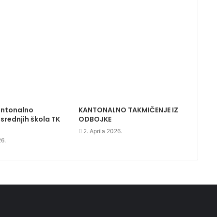
antonalno
KANTONALNO TAKMIČENJE IZ
srednjih škola TK
ODBOJKE
2. Aprila 2026.
26.