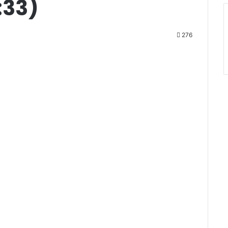
:33)
276