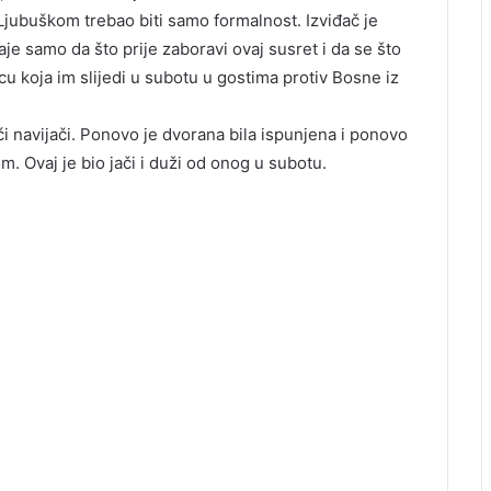
 Ljubuškom trebao biti samo formalnost. Izviđač je
je samo da što prije zaboravi ovaj susret i da se što
u koja im slijedi u subotu u gostima protiv Bosne iz
 navijači. Ponovo je dvorana bila ispunjena i ponovo
. Ovaj je bio jači i duži od onog u subotu.