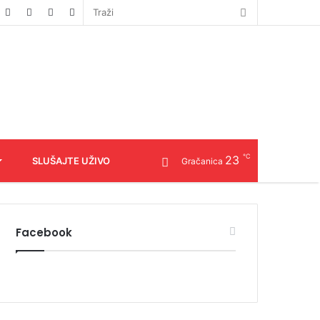
℃
23
SLUŠAJTE UŽIVO
Gračanica
Facebook