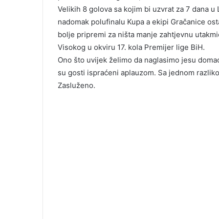
Velikih 8 golova sa kojim bi uzvrat za 7 dana u
nadomak polufinalu Kupa a ekipi Gračanice osta
bolje pripremi za ništa manje zahtjevnu utakmic
Visokog u okviru 17. kola Premijer lige BiH.
Ono što uvijek želimo da naglasimo jesu domaći
su gosti ispraćeni aplauzom. Sa jednom razlikom
Zasluženo.