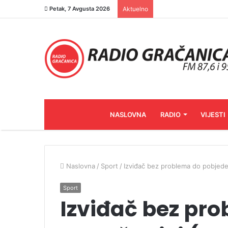
Petak, 7 Avgusta 2026
Aktuelno
NASLOVNA
RADIO
VIJESTI
Naslovna
/
Sport
/
Izviđač bez problema do pobjede
Sport
Izviđač bez pr