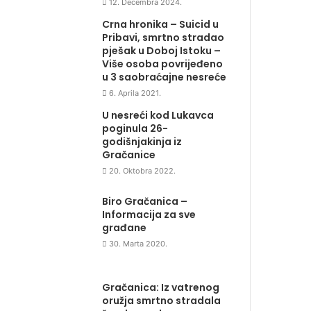
12. Decembra 2024.
Crna hronika – Suicid u
Pribavi, smrtno stradao
pješak u Doboj Istoku –
Više osoba povrijeđeno
u 3 saobraćajne nesreće
6. Aprila 2021.
U nesreći kod Lukavca
poginula 26-
godišnjakinja iz
Gračanice
20. Oktobra 2022.
Biro Gračanica –
Informacija za sve
građane
30. Marta 2020.
Gračanica: Iz vatrenog
oružja smrtno stradala