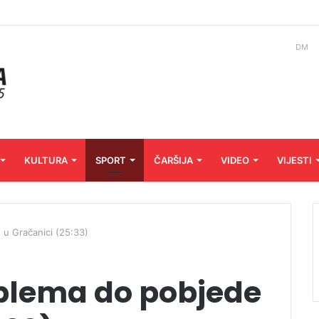
DM
KULTURA
SPORT
ČARŠIJA
VIDEO
VIJESTI
 u Gračanici (25:33)
oblema do pobjede