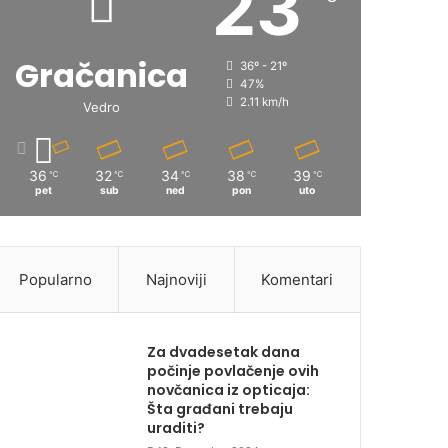
23
Gračanica
36º - 21º
47%
2.11 km/h
Vedro
36
32
34
38
39
℃
℃
℃
℃
℃
pet
sub
ned
pon
uto
Popularno
Najnoviji
Komentari
Za dvadesetak dana
počinje povlačenje ovih
novčanica iz opticaja:
Šta građani trebaju
uraditi?