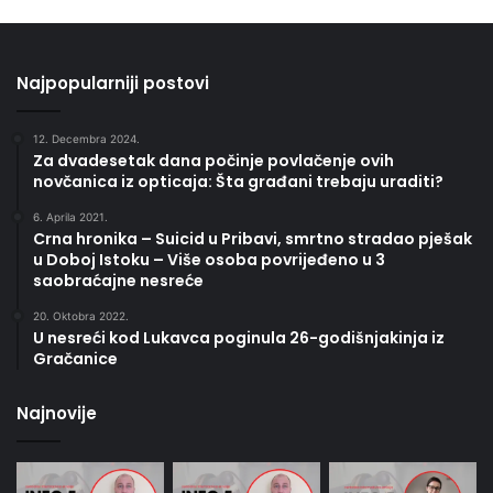
Najpopularniji postovi
12. Decembra 2024.
Za dvadesetak dana počinje povlačenje ovih
novčanica iz opticaja: Šta građani trebaju uraditi?
6. Aprila 2021.
Crna hronika – Suicid u Pribavi, smrtno stradao pješak
u Doboj Istoku – Više osoba povrijeđeno u 3
saobraćajne nesreće
20. Oktobra 2022.
U nesreći kod Lukavca poginula 26-godišnjakinja iz
Gračanice
Najnovije