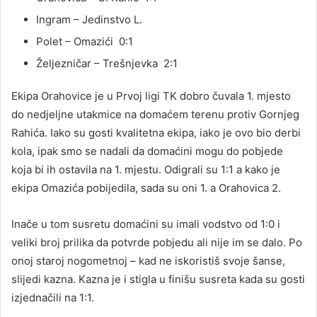
Ingram – Jedinstvo L.
Polet – Omazići 0:1
Željezničar – Trešnjevka 2:1
Ekipa Orahovice je u Prvoj ligi TK dobro čuvala 1. mjesto
do nedjeljne utakmice na domaćem terenu protiv Gornjeg
Rahića. Iako su gosti kvalitetna ekipa, iako je ovo bio derbi
kola, ipak smo se nadali da domaćini mogu do pobjede
koja bi ih ostavila na 1. mjestu. Odigrali su 1:1 a kako je
ekipa Omazića pobijedila, sada su oni 1. a Orahovica 2.
Inače u tom susretu domaćini su imali vodstvo od 1:0 i
veliki broj prilika da potvrde pobjedu ali nije im se dalo. Po
onoj staroj nogometnoj – kad ne iskoristiš svoje šanse,
slijedi kazna. Kazna je i stigla u finišu susreta kada su gosti
izjednačili na 1:1.