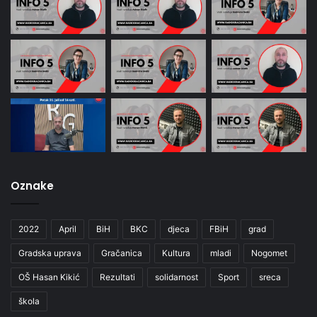
Oznake
2022
April
BiH
BKC
djeca
FBiH
grad
Gradska uprava
Gračanica
Kultura
mladi
Nogomet
OŠ Hasan Kikić
Rezultati
solidarnost
Sport
sreca
škola