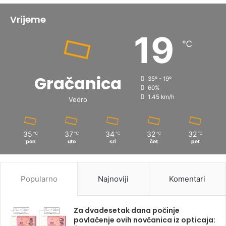
Vrijeme
19
℃
Gračanica
35º - 19º
60%
1.45 km/h
Vedro
35
37
34
32
32
℃
℃
℃
℃
℃
pon
uto
sri
čet
pet
Popularno
Najnoviji
Komentari
Za dvadesetak dana počinje
povlačenje ovih novčanica iz opticaja: