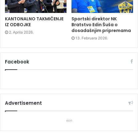
w
)
w
)
)
KANTONALNO TAKMIČENJE
Sportski direktor NK
IZ ODBOJKE
Bratstvo Edin Šuša o
dosadašnjim pripremama
2. Aprila 2026.
13. Februara 2026.
Facebook
Advertisement
eon