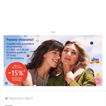
DM
Naslovna
/
Sport