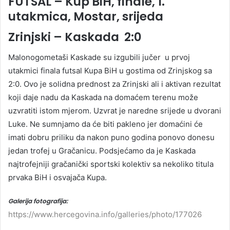
FUTSAL – Kup BiH, finale, 1.
utakmica, Mostar, srijeda
Zrinjski – Kaskada 2:0
Malonogometaši Kaskade su izgubili jučer u prvoj
utakmici finala futsal Kupa BiH u gostima od Zrinjskog sa
2:0. Ovo je solidna prednost za Zrinjski ali i aktivan rezultat
koji daje nadu da Kaskada na domaćem terenu može
uzvratiti istom mjerom. Uzvrat je naredne srijede u dvorani
Luke. Ne sumnjamo da će biti pakleno jer domaćini će
imati dobru priliku da nakon puno godina ponovo donesu
jedan trofej u Gračanicu. Podsjećamo da je Kaskada
najtrofejniji gračanički sportski kolektiv sa nekoliko titula
prvaka BiH i osvajača Kupa.
Galerija fotografija:
https://www.hercegovina.info/galleries/photo/177026