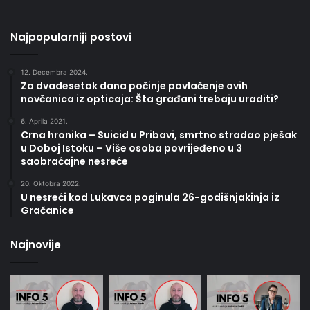
Najpopularniji postovi
12. Decembra 2024.
Za dvadesetak dana počinje povlačenje ovih
novčanica iz opticaja: Šta građani trebaju uraditi?
6. Aprila 2021.
Crna hronika – Suicid u Pribavi, smrtno stradao pješak
u Doboj Istoku – Više osoba povrijeđeno u 3
saobraćajne nesreće
20. Oktobra 2022.
U nesreći kod Lukavca poginula 26-godišnjakinja iz
Gračanice
Najnovije