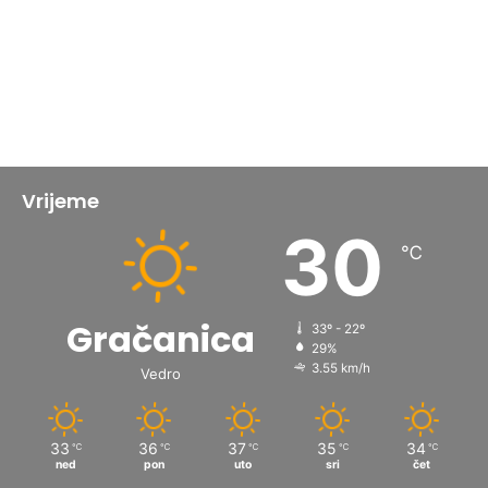
Vrijeme
30
℃
Gračanica
33º - 22º
29%
3.55 km/h
Vedro
33
36
37
35
34
℃
℃
℃
℃
℃
ned
pon
uto
sri
čet