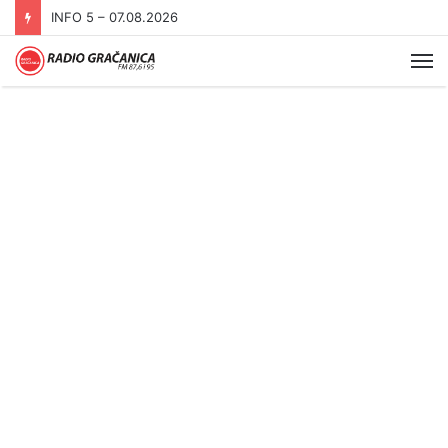
INFO 5 – 06.08.2026.
Me