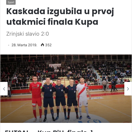
Sport
Kaskada izgubila u prvoj
utakmici finala Kupa
Zrinjski slavio 2:0
28. Marta 2019.
352