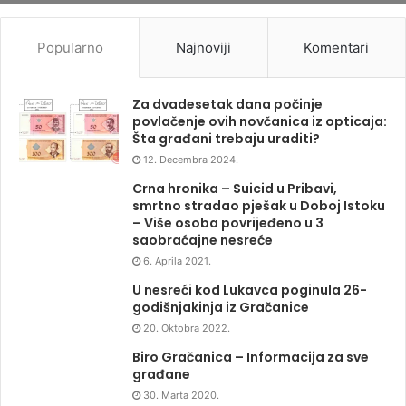
Popularno
Najnoviji
Komentari
Za dvadesetak dana počinje
povlačenje ovih novčanica iz opticaja:
Šta građani trebaju uraditi?
12. Decembra 2024.
Crna hronika – Suicid u Pribavi,
smrtno stradao pješak u Doboj Istoku
– Više osoba povrijeđeno u 3
saobraćajne nesreće
6. Aprila 2021.
U nesreći kod Lukavca poginula 26-
godišnjakinja iz Gračanice
20. Oktobra 2022.
Biro Gračanica – Informacija za sve
građane
30. Marta 2020.