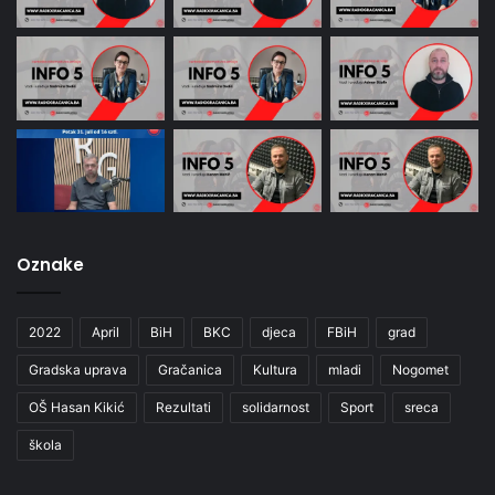
Oznake
2022
April
BiH
BKC
djeca
FBiH
grad
Gradska uprava
Gračanica
Kultura
mladi
Nogomet
OŠ Hasan Kikić
Rezultati
solidarnost
Sport
sreca
škola