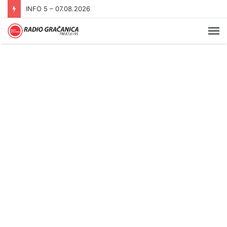
INFO 5 – 06.08.2026.
Me