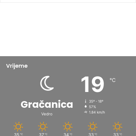
Vrijeme
19
℃
Gračanica
35º - 18º
57%
1.84 km/h
Vedro
35
37
34
33
33
℃
℃
℃
℃
℃