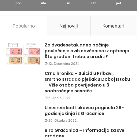
pon
uto
sri
čet
pet
Popularno
Najnoviji
Komentari
Za dvadesetak dana počinje
povlačenje ovih novčanica iz opticaja:
Šta građani trebaju uraditi?
12. Decembra 2024.
Crna hronika – Suicid u Pribavi,
smrtno stradao pješak u Doboj Istoku
– Više osoba povrijeđeno u 3
saobraćajne nesreće
6. Aprila 2021.
U nesreći kod Lukavca poginula 26-
godišnjakinja iz Gračanice
20. Oktobra 2022.
Biro Gračanica – Informacija za sve
građane