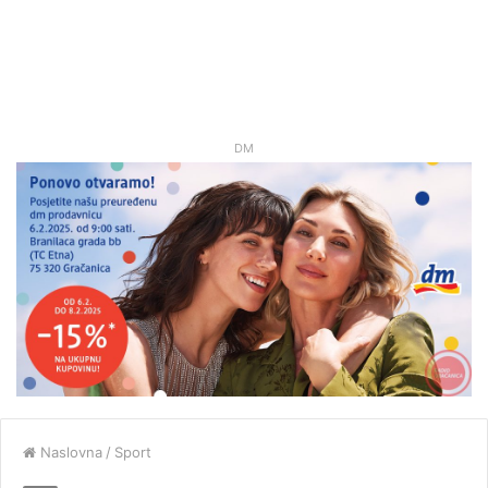
DM
Naslovna
/
Sport