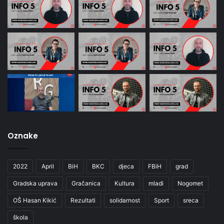
Oznake
2022
April
BiH
BKC
djeca
FBiH
grad
Gradska uprava
Gračanica
Kultura
mladi
Nogomet
OŠ Hasan Kikić
Rezultati
solidarnost
Sport
sreca
škola