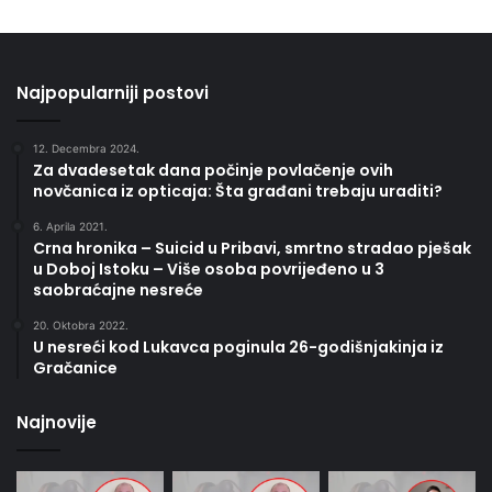
Najpopularniji postovi
12. Decembra 2024.
Za dvadesetak dana počinje povlačenje ovih
novčanica iz opticaja: Šta građani trebaju uraditi?
6. Aprila 2021.
Crna hronika – Suicid u Pribavi, smrtno stradao pješak
u Doboj Istoku – Više osoba povrijeđeno u 3
saobraćajne nesreće
20. Oktobra 2022.
U nesreći kod Lukavca poginula 26-godišnjakinja iz
Gračanice
Najnovije