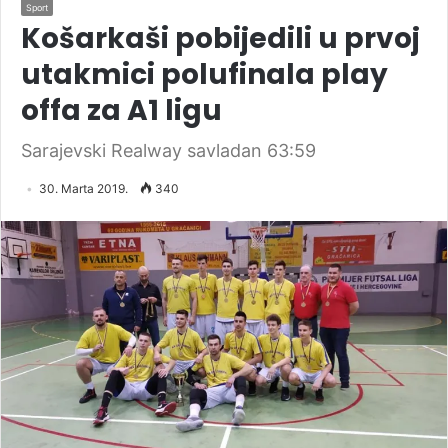
Sport
Košarkaši pobijedili u prvoj
utakmici polufinala play
offa za A1 ligu
Sarajevski Realway savladan 63:59
30. Marta 2019.
340