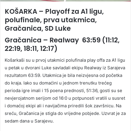
KOŠARKA – Playoff za A1 ligu,
polufinale, prva utakmica,
Gračanica, SD Luke
Gračanica – Realway 63:59 (11:12,
22:19, 18:11, 12:17)
Košarkaši su u prvoj utakmici polufinala play offa za A1 ligu
u petak u dvorani Luke savladali ekipu Realway iz Sarajeva
rezultatom 63:59. Utakmica je bila neizvjesna od početka
do kraja. Iako su domaćini u jednom trenutku trećeg
perioda igre imali i 15 poena prednosti, 51:36, gosti su se
nevjerojatnom serijom od 16:0 u potpunosti vratili u susret
i domaćoj ekipi ali i navijačima priredili šok završnicu. Na
sreću, Gračanica
je stigla do vrijedne pobjede. Uzvrat je za
sedam dana u Sarajevu.