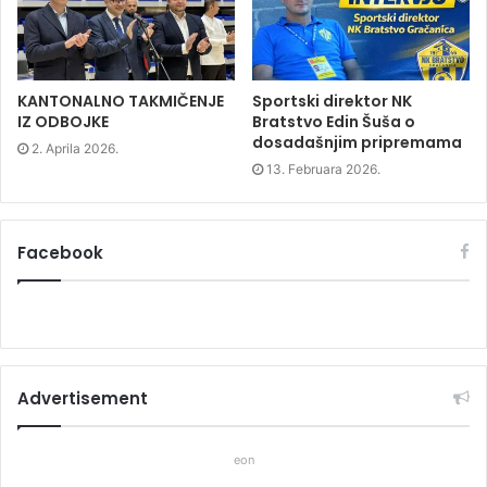
d
o
d
o
w
o
w
)
w
)
)
KANTONALNO TAKMIČENJE
Sportski direktor NK
IZ ODBOJKE
Bratstvo Edin Šuša o
dosadašnjim pripremama
2. Aprila 2026.
13. Februara 2026.
Facebook
Advertisement
eon