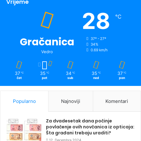
Vrijeme
28
℃
Gračanica
37º - 27º
34%
0.69 km/h
Vedro
37
35
34
35
37
℃
℃
℃
℃
℃
čet
pet
sub
ned
pon
Popularno
Najnoviji
Komentari
Za dvadesetak dana počinje
povlačenje ovih novčanica iz opticaja:
Šta građani trebaju uraditi?
12. Decembra 2024.