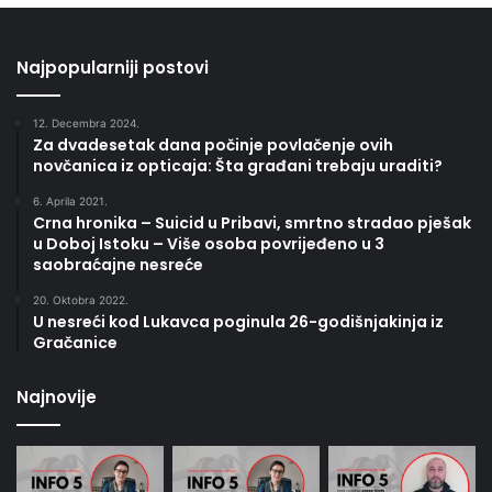
Najpopularniji postovi
12. Decembra 2024.
Za dvadesetak dana počinje povlačenje ovih
novčanica iz opticaja: Šta građani trebaju uraditi?
6. Aprila 2021.
Crna hronika – Suicid u Pribavi, smrtno stradao pješak
u Doboj Istoku – Više osoba povrijeđeno u 3
saobraćajne nesreće
20. Oktobra 2022.
U nesreći kod Lukavca poginula 26-godišnjakinja iz
Gračanice
Najnovije