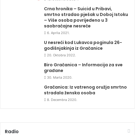
Crna hronika – Suicid u Pribavi,
smrtno stradao pješak u Doboj Istoku
– Više osoba povrijeđeno u 3
saobraćajne nesreće
6. Aprila 2021.
U nesreći kod Lukavca poginula 26-
godišnjakinja iz Gračanice
20. Oktobra 2022.
Biro Gračanica – Informacija za sve
građane
30. Marta 2020.
Gračanica: Iz vatrenog oružja smrtno
stradala ženska osoba
8. Decembra 2020.
Radio