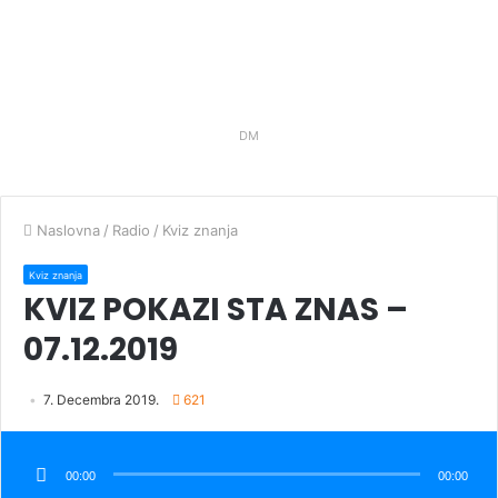
DM
Naslovna
/
Radio
/
Kviz znanja
Kviz znanja
KVIZ POKAZI STA ZNAS –
07.12.2019
7. Decembra 2019.
621
Audio
Player
00:00
00:00