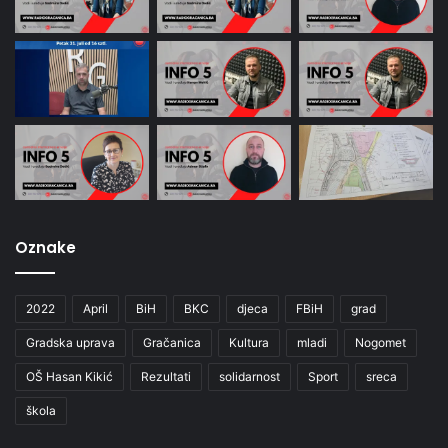
Oznake
2022
April
BiH
BKC
djeca
FBiH
grad
Gradska uprava
Gračanica
Kultura
mladi
Nogomet
OŠ Hasan Kikić
Rezultati
solidarnost
Sport
sreca
škola