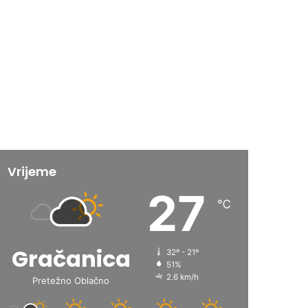
Vrijeme
27
℃
Gračanica
32º - 21º
51%
2.6 km/h
Pretežno Oblačno