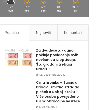
32
34
37
38
36
℃
℃
℃
℃
℃
sub
ned
pon
uto
sri
Popularno
Najnoviji
Komentari
Za dvadesetak dana
počinje povlačenje ovih
novčanica iz opticaja:
Šta građani trebaju
uraditi?
12. Decembra 2024.
Crna hronika – Suicid u
Pribavi, smrtno stradao
pješak u Doboj Istoku –
Više osoba povrijeđeno
u 3 saobraćajne nesreće
6. Aprila 2021.