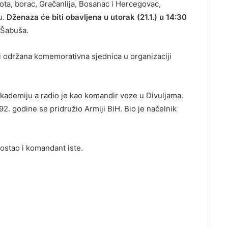
iota, borac, Gračanlija, Bosanac i Hercegovac,
u.
Dženaza će biti obavljena u utorak (21.1.) u 14:30
 Šabuša.
iti održana komemorativna sjednica u organizaciji
 akademiju a radio je kao komandir veze u Divuljama.
92. godine se pridružio Armiji BiH. Bio je načelnik
ostao i komandant iste.