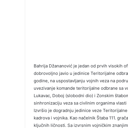
Bahrija Džananović je jedan od prvih visokih of
dobrovoljno javio u jedinice Teritorijalne odbra
godine, na uspostavljanju vojnih veza na područ
uvezivanje komande teritorijalne odbrane sa v
Lukavac, Doboj (slobodni dio) i Zonskim štabom
sinhronizaciju veza sa civilnim organima vlast
Izvršio je dogradnju jedinice veze Teritorijal
kadrova i vojnika. Kao načelnik Štaba 111. gra
ključnih ličnosti. Sa izvrsnim vojničkim znanjim