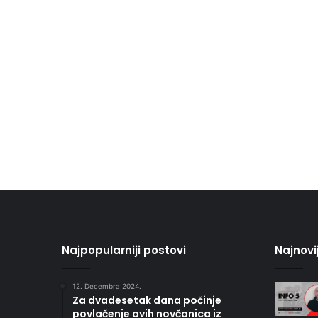
Najpopularniji postovi
Najnovi
12. Decembra 2024.
Za dvadesetak dana počinje
povlačenje ovih novčanica iz