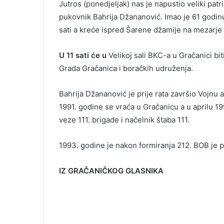
Jutros (ponedjeljak) nas je napustio veliki patr
pukovnik Bahrija Džananović. Imao je 61 godin
sati a kreće ispred Šarene džamije na mezarje
U 11 sati će u
Velikoj sali BKC-a u Gračanici b
Grada Gračanica i boračkih udruženja.
Bahrija Džananović je prije rata završio Vojnu
1991. godine se vraća u Gračanicu a u aprilu 19
veze 111. brigade i načelnik štaba 111.
1993. godine je nakon formiranja 212. BOB je p
IZ GRAČANIČKOG GLASNIKA