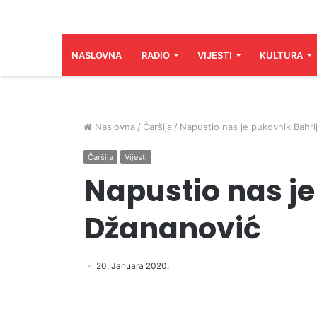
NASLOVNA
RADIO
VIJESTI
KULTURA
Naslovna
/
Čaršija
/
Napustio nas je pukovnik Bahri
Čaršija
Vijesti
Napustio nas je
Džananović
20. Januara 2020.