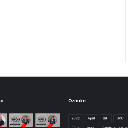
je
Oznake
2022
April
BiH
BKC
FBiH
grad
Gradska uprava