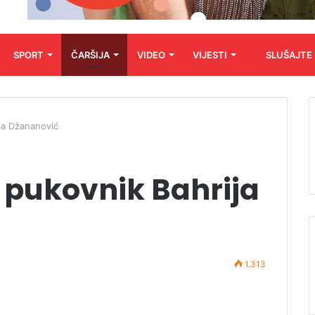
SPORT
ČARŠIJA
VIDEO
VIJESTI
SLUŠAJTE
ja Džananović
 pukovnik Bahrija
1.313