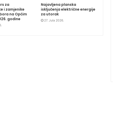
rs za
Najavljena planska
e i zamjenike
isključenja električne energije
dbora na Općim
za utorak
026. godine
27. Jula 2026.
6.