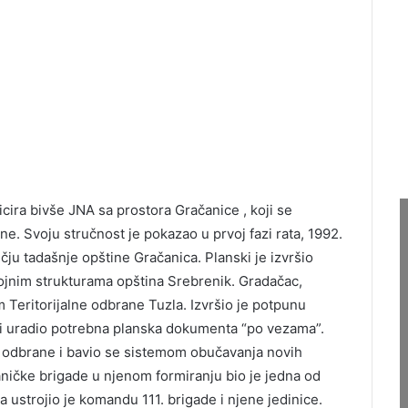
icira bivše JNA sa prostora Gračanice , koji se
ne. Svoju stručnost je pokazao u prvoj fazi rata, 1992.
ju tadašnje opštine Gračanica. Planski je izvršio
ojnim strukturama opština Srebrenik. Gradačac,
 Teritorijalne odbrane Tuzla. Izvršio je potpunu
i i uradio potrebna planska dokumenta “po vezama”.
ne odbrane i bavio se sistemom obučavanja novih
čaničke brigade u njenom formiranju bio je jedna od
a ustrojio je komandu 111. brigade i njene jedinice.