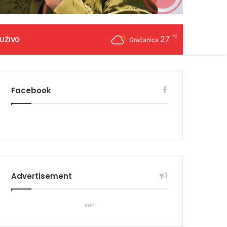
℃
27
 UŽIVO
Gračanica
Facebook
Advertisement
eon