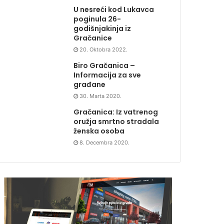
U nesreći kod Lukavca
poginula 26-
godišnjakinja iz
Gračanice
20. Oktobra 2022.
Biro Gračanica –
Informacija za sve
građane
30. Marta 2020.
Gračanica: Iz vatrenog
oružja smrtno stradala
ženska osoba
8. Decembra 2020.