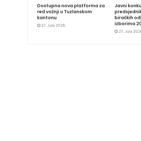
s
i
s
o
Dostupna nova platforma za
Javni konku
i
n
i
w
n
n
n
)
red vožnji u Tuzlanskom
predsjednik
n
e
n
kantonu
biračkih o
e
w
e
w
w
w
izborima 2
w
i
w
27. Jula 2026.
i
n
i
27. Jula 202
n
d
n
d
o
d
o
w
o
w
)
w
)
)