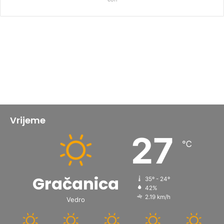
Vrijeme
27
℃
Gračanica
35º - 24º
42%
2.19 km/h
Vedro