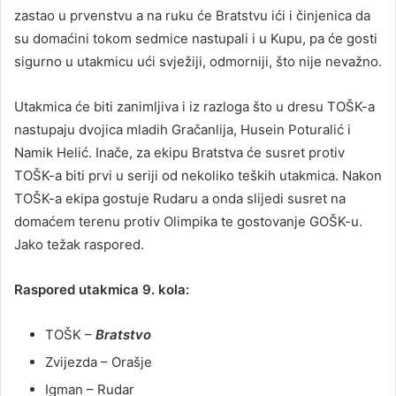
zastao u prvenstvu a na ruku će Bratstvu ići i činjenica da
su domaćini tokom sedmice nastupali i u Kupu, pa će gosti
sigurno u utakmicu ući svježiji, odmorniji, što nije nevažno.
Utakmica će biti zanimljiva i iz razloga što u dresu TOŠK-a
nastupaju dvojica mladih Gračanlija, Husein Poturalić i
Namik Helić. Inače, za ekipu Bratstva će susret protiv
TOŠK-a biti prvi u seriji od nekoliko teških utakmica. Nakon
TOŠK-a ekipa gostuje Rudaru a onda slijedi susret na
domaćem terenu protiv Olimpika te gostovanje GOŠK-u.
Jako težak raspored.
Raspored utakmica 9. kola:
TOŠK –
Bratstvo
Zvijezda – Orašje
Igman – Rudar