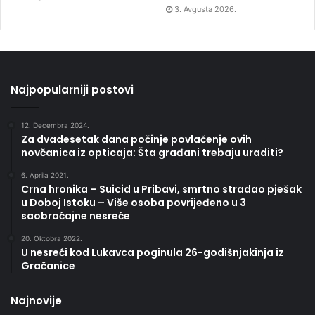
3. Avgusta 2026.
Najpopularniji postovi
12. Decembra 2024.
Za dvadesetak dana počinje povlačenje ovih
novčanica iz opticaja: Šta građani trebaju uraditi?
6. Aprila 2021.
Crna hronika – Suicid u Pribavi, smrtno stradao pješak
u Doboj Istoku – Više osoba povrijeđeno u 3
saobraćajne nesreće
20. Oktobra 2022.
U nesreći kod Lukavca poginula 26-godišnjakinja iz
Gračanice
Najnovije