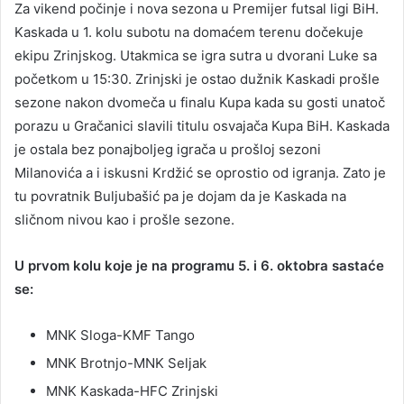
Za vikend počinje i nova sezona u Premijer futsal ligi BiH.
Kaskada u 1. kolu subotu na domaćem terenu dočekuje
ekipu Zrinjskog. Utakmica se igra sutra u dvorani Luke sa
početkom u 15:30. Zrinjski je ostao dužnik Kaskadi prošle
sezone nakon dvomeča u finalu Kupa kada su gosti unatoč
porazu u Gračanici slavili titulu osvajača Kupa BiH. Kaskada
je ostala bez ponajboljeg igrača u prošloj sezoni
Milanovića a i iskusni Krdžić se oprostio od igranja. Zato je
tu povratnik Buljubašić pa je dojam da je Kaskada na
sličnom nivou kao i prošle sezone.
U prvom kolu koje je na programu 5. i 6. oktobra sastaće
se:
MNK Sloga-KMF Tango
MNK Brotnjo-MNK Seljak
MNK Kaskada-HFC Zrinjski