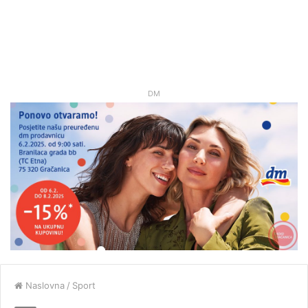
DM
Naslovna
/
Sport