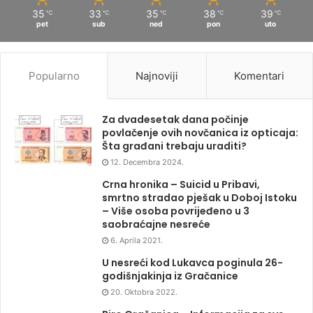
35
33
35
38
39
℃
℃
℃
℃
℃
pet
sub
ned
pon
uto
Popularno
Najnoviji
Komentari
Za dvadesetak dana počinje
povlačenje ovih novčanica iz opticaja:
Šta građani trebaju uraditi?
12. Decembra 2024.
Crna hronika – Suicid u Pribavi,
smrtno stradao pješak u Doboj Istoku
– Više osoba povrijeđeno u 3
saobraćajne nesreće
6. Aprila 2021.
U nesreći kod Lukavca poginula 26-
godišnjakinja iz Gračanice
20. Oktobra 2022.