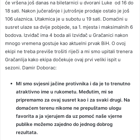
će vršena još danas na biletarnici u dvorani Luke od 16 do
18 sati. Nakon jučerašnje i jutrošnje prodaje ostalo je još
106 ulaznica. Utakmica je u subotu u 19 sati. Domaćini u
susret ulaze sa dvije pobjede, sa 1. mjesta i maksimalnih 6
bodova. Izviđač ima 4 boda ali Izviđač u Gračanici nakon
mnogo vremena gostuje kao aktuelni prvak BiH. O ovoj
ekipi ne treba previše trošiti riječi a mi smo upitali trenera
Gračanlija kako ekipa dočekuje ovaj prvi veliki ispit u
sezoni. Damir Doborac:
MI smo svjesni jačine protivnika i da je to trenutno
atraktivno ime u rukometu. Međutim, mi se
pripremamo za ovaj susret kao i za svaki drugi. Na
domaćem terenu nikome ne prepuštamo ulogu
favorita a ja vjerujem da uz pomoć naše vjerne
publike možemo zajedno do jednog dobrog
rezultata.