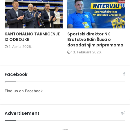
i
n
i
n
d
n
d
o
d
o
w
o
w
)
w
)
)
KANTONALNO TAKMIČENJE
Sportski direktor NK
IZ ODBOJKE
Bratstvo Edin Šuša o
dosadašnjim pripremama
2. Aprila 2026.
13. Februara 2026.
Facebook
Find us on Facebook
Advertisement
eon