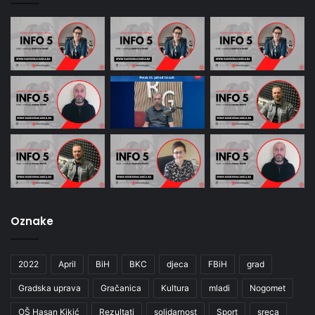
Oznake
2022
April
BiH
BKC
djeca
FBiH
grad
Gradska uprava
Gračanica
Kultura
mladi
Nogomet
OŠ Hasan Kikić
Rezultati
solidarnost
Sport
sreca