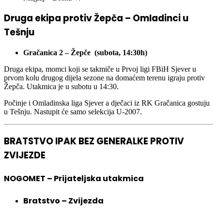
Druga ekipa protiv Žepča – Omladinci u
Tešnju
Gračanica 2 – Žepče (subota, 14:30h)
Druga ekipa, momci koji se takmiče u Prvoj ligi FBiH Sjever u
prvom kolu drugog dijela sezone na domaćem terenu igraju protiv
Žepča. Utakmica je u subotu u 14:30.
Počinje i Omladinska liga Sjever a dječaci iz RK Gračanica gostuju
u Tešnju. Nastupit će samo selekcija U-2007.
BRATSTVO IPAK BEZ GENERALKE PROTIV
ZVIJEZDE
NOGOMET – Prijateljska utakmica
Bratstvo – Zvijezda