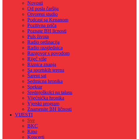
Novosti
Od posla čaršija
Otvoreni studio
Podcast sa Kenanom
Pozitivna priča
Poznate BH licnosti
Puls života
Radio ordinacija
Radio razglednica
Razgovor s povodom
Riječ više
Riznica znanja
Sa sportskih terena
Šareni sat
Sedmicna hronika
Spektar
Srednjoškolci na talasu
Vijećnićka hronika
Vjerski program
Znamenite BH ličnosti
VIJESTI
Sve
BKC
Kino
Koncerti