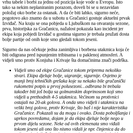
vrhu tabele i borbi za jednu od pozicija koje vode u Evropu. Isto
tako sa nekim neplaniranim porazom, doveli bi se u nezavidan
položaj oko borbe za ostanak. A da će biti lahko, sigurno neće,
pogotovo ako znamo da u subotu u Gračanici gostuje aktuelni prvak
Izviđač. Na kraju se ona pobjeda u Ljubuškom na otvaranju sezone,
prva, historijska za Gračanicu, nažalost pokazala kao incident jer
ekipa koja pobjedi Izviđač u gostima sigurno je trebala pružati dosta
bolje partije od onih koje smo gledali tokom jeseni.
Sigurno da nas očekuje jedna zanimljiva i borbena utakmica koja će
biti odigrana pred ispunjenim tribinama i u paklenoj atmosferi. A
vidjeli smo protiv Konjuha i Krivaje šta domaćinima znači podrška.
Vidjeli smo od ekipe Gračanice tokom priprema nekoliko
stvari. Ekipa djeluje bolje, uigranije, sigurnije. Osjetno je
manji broj tehničkih grešaka koje su nekako bile gračanički
rukometni potpis u prvoj polusezoni…odbrana bi trebala
također biti još bolja sa golmanskim doprinosom koji smo
vidjeli u prethodnih 4-5 utakmica. Većinom su protivnici
ostajali na 20-ak golova. A onda smo vidjeli i utakmicu na
veliki broj golova, protiv Krivaje, što baš i nije karakteristika
Gračanice. Pokazali su da mogu i ovako. Dosta poboljšanja i
uprkos povredama, dojam je da ekipa djeluje bolje nego u
prvom dijelu sezone. Neke od ovih elemenata smo viđali
tokom jeseni ali ono što nismo viđali je npr. činjenica da do