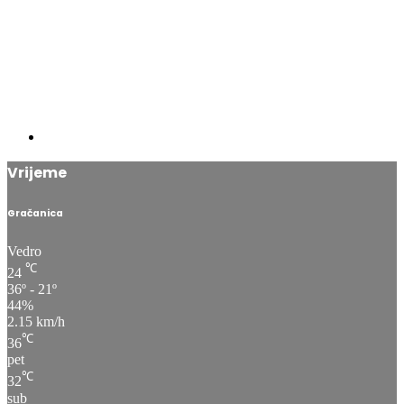
Vrijeme
Gračanica
Vedro
℃
24
36º - 21º
44%
2.15 km/h
℃
36
pet
℃
32
sub