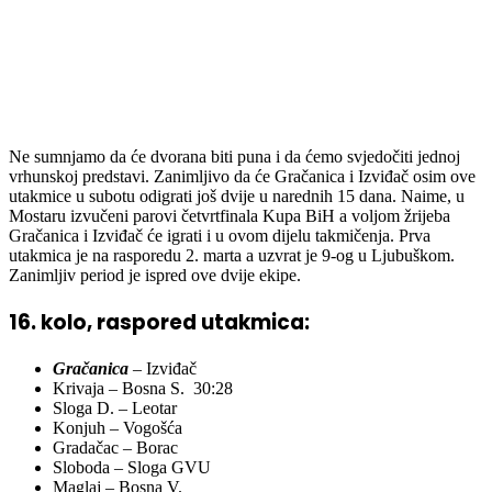
Ne sumnjamo da će dvorana biti puna i da ćemo svjedočiti jednoj
vrhunskoj predstavi. Zanimljivo da će Gračanica i Izviđač osim ove
utakmice u subotu odigrati još dvije u narednih 15 dana. Naime, u
Mostaru izvučeni parovi četvrtfinala Kupa BiH a voljom žrijeba
Gračanica i Izviđač će igrati i u ovom dijelu takmičenja. Prva
utakmica je na rasporedu 2. marta a uzvrat je 9-og u Ljubuškom.
Zanimljiv period je ispred ove dvije ekipe.
16. kolo, raspored utakmica:
Gračanica
– Izviđač
Krivaja – Bosna S. 30:28
Sloga D. – Leotar
Konjuh – Vogošća
Gradačac – Borac
Sloboda – Sloga GVU
Maglaj – Bosna V.