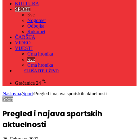
KULTURA
SPORT
Sve
Nogomet
Odbojka
Rukomet
ČARŠIJA
VIDEO
VIJESTI
Crna hronika
Sve
Crna hronika
SLUŠAJTE UŽIVO
℃
Gračanica
24
Naslovna
/
Sport
/
Pregled i najava sportskih aktuelnosti
Sport
Pregled i najava sportskih
aktuelnosti
26. Februara 2022.