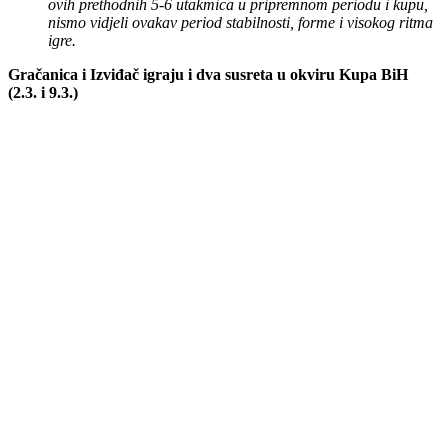
ovih prethodnih 5-6 utakmica u pripremnom periodu i kupu,
nismo vidjeli ovakav period stabilnosti, forme i visokog ritma
igre.
Gračanica i Izviđač igraju i dva susreta u okviru Kupa BiH
(2.3. i 9.3.)