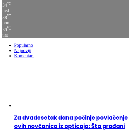
℃
34
ned
℃
38
pon
℃
39
uto
Popularno
Najnoviji
Komentari
Za dvadesetak dana počinje povlačenje
ovih novčanica iz opticaja: Šta građani