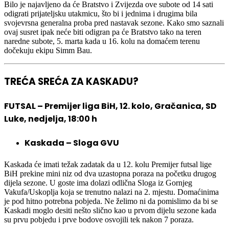
Bilo je najavljeno da će Bratstvo i Zvijezda ove subote od 14 sati
odigrati prijateljsku utakmicu, što bi i jednima i drugima bila
svojevrsna generalna proba pred nastavak sezone. Kako smo saznali
ovaj susret ipak neće biti odigran pa će Bratstvo tako na teren
naredne subote, 5. marta kada u 16. kolu na domaćem terenu
dočekuju ekipu Simm Bau.
TREĆA SREĆA ZA KASKADU?
FUTSAL – Premijer liga BiH, 12. kolo, Gračanica, SD
Luke, nedjelja, 18:00 h
Kaskada – Sloga GVU
Kaskada će imati težak zadatak da u 12. kolu Premijer futsal lige
BiH prekine mini niz od dva uzastopna poraza na početku drugog
dijela sezone. U goste ima dolazi odlična Sloga iz Gornjeg
Vakufa/Uskoplja koja se trenutno nalazi na 2. mjestu. Domaćinima
je pod hitno potrebna pobjeda. Ne želimo ni da pomislimo da bi se
Kaskadi moglo desiti nešto slično kao u prvom dijelu sezone kada
su prvu pobjedu i prve bodove osvojili tek nakon 7 poraza.