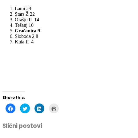
Lami 29
Stars Ž 22
Orašje II 14
Tešanj 10
Gračanica 9
Sloboda 2 8
Kula II 4
Share this:
Click
Click
Click
Click
to
to
to
to
share
share
share
print
on
on
on
(Opens
Facebook
Twitter
LinkedIn
in
Slični postovi
(Opens
(Opens
(Opens
new
in
in
in
window)
new
new
new
window)
window)
window)