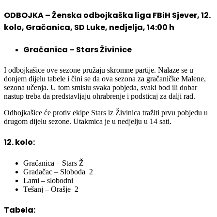
ODBOJKA – Ženska odbojkaška liga FBiH Sjever, 12.
kolo, Gračanica, SD Luke, nedjelja, 14:00 h
Gračanica – Stars Živinice
I odbojkašice ove sezone pružaju skromne partije. Nalaze se u
donjem dijelu tabele i čini se da ova sezona za gračaničke Malene,
sezona učenja. U tom smislu svaka pobjeda, svaki bod ili dobar
nastup treba da predstavljaju ohrabrenje i podsticaj za dalji rad.
Odbojkašice će protiv ekipe Stars iz Živinica tražiti prvu pobjedu u
drugom dijelu sezone. Utakmica je u nedjelju u 14 sati.
12. kolo:
Gračanica – Stars Ž
Gradačac – Sloboda 2
Lami – slobodni
Tešanj – Orašje 2
Tabela: