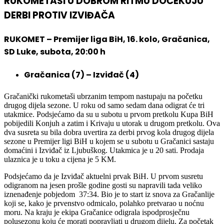
RUKOMETAŠI U DOBROM RITMU DOČEKUJU
DERBI PROTIV IZVIĐAČA
RUKOMET – Premijer liga BiH, 16. kolo, Gračanica,
SD Luke, subota, 20:00 h
Gračanica (7) – Izviđač (4)
Gračanički rukometaši ubrzanim tempom nastupaju na početku
drugog dijela sezone. U roku od samo sedam dana odigrat će tri
utakmice. Podsjećamo da su u subotu u prvom pretkolu Kupa BiH
pobijedili Konjuh a zatim i Krivaju u utorak u drugom pretkolu. Ova
dva susreta su bila dobra uvertira za derbi prvog kola drugog dijela
sezone u Premijer ligi BiH u kojem se u subotu u Gračanici sastaju
domaćini i Izviđač iz Ljubuškog. Utakmica je u 20 sati. Prodaja
ulaznica je u toku a cijena je 5 KM.
Podsjećamo da je Izviđač aktuelni prvak BiH. U prvom susretu
odigranom na jesen prošle godine gosti su napravili tada veliko
iznenađenje pobjedom 37:34. Bio je to start iz snova za Gračanlije
koji se, kako je prvenstvo odmicalo, polahko pretvarao u noćnu
moru. Na kraju je ekipa Gračanice odigrala ispodprosječnu
polusezonu koju će morati popravljati u drugom dijelu. Za početak