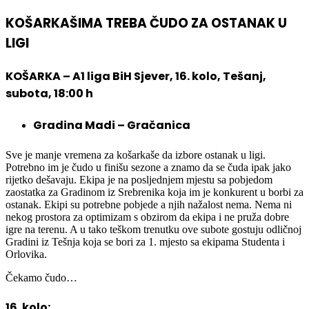
KOŠARKAŠIMA TREBA ČUDO ZA OSTANAK U
LIGI
KOŠARKA – A1 liga BiH Sjever, 16. kolo, Tešanj,
subota, 18:00 h
Gradina Madi – Gračanica
Sve je manje vremena za košarkaše da izbore ostanak u ligi.
Potrebno im je čudo u finišu sezone a znamo da se čuda ipak jako
rijetko dešavaju. Ekipa je na posljednjem mjestu sa pobjedom
zaostatka za Gradinom iz Srebrenika koja im je konkurent u borbi za
ostanak. Ekipi su potrebne pobjede a njih nažalost nema. Nema ni
nekog prostora za optimizam s obzirom da ekipa i ne pruža dobre
igre na terenu. A u tako teškom trenutku ove subote gostuju odličnoj
Gradini iz Tešnja koja se bori za 1. mjesto sa ekipama Studenta i
Orlovika.
Čekamo čudo…
16. kolo: