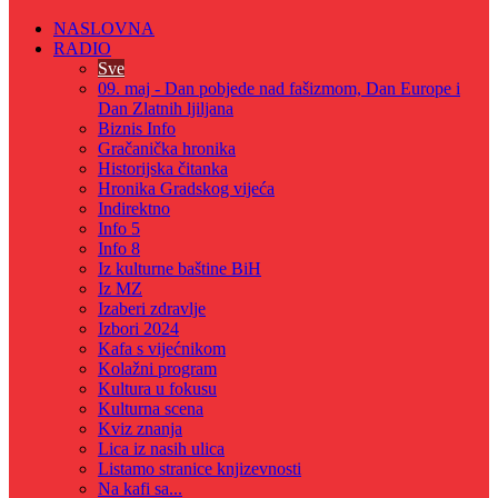
NASLOVNA
RADIO
Sve
09. maj - Dan pobjede nad fašizmom, Dan Europe i
Dan Zlatnih ljiljana
Biznis Info
Gračanička hronika
Historijska čitanka
Hronika Gradskog vijeća
Indirektno
Info 5
Info 8
Iz kulturne baštine BiH
Iz MZ
Izaberi zdravlje
Izbori 2024
Kafa s vijećnikom
Kolažni program
Kultura u fokusu
Kulturna scena
Kviz znanja
Lica iz nasih ulica
Listamo stranice knjizevnosti
Na kafi sa...